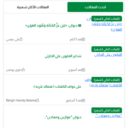
احدث المقالات
المقالات الأكثر شعبية
كلمات اغاني (شعر)
📖 ديوان: «بَيْنَ عِزِّ الكِنَانَةِ وَقُيُودِ الهَوَى»
منذ 5 أيام
علي عيسي
كلمات اغاني (شعر)
شاعر المليون علي الحارثي
منذ أسبوع
حاوي بوتشر
كلمات اغاني (شعر)
على حواف الكلمات ( قصائد نثريه )
منذ 3 أسابيع
Baligh Hamdy Salama
كلمات اغاني (شعر)
ديوان "موازين ومعادن":