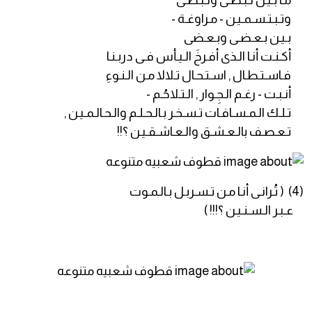
مـا بـيـن نـبـضـى ونـبـضـى
وتـبـتـسـمـيـن - مـراوغـة -
بـيـن بـعـضـى وبـعـضى
أكـنـت أنـا الـذى أفـرخَ الـيـأس فـى دربـنـا
فـاسـتـطـال , اسـتـحـال تـلالا مـن الـنـوءِ
أنـبـت - رغـم الـجِـوار , الـتـلاحُـم -
تـلـك الـمـسـافـات تـسـخـر بـالـحـلـم والـحـالـمـيـن ,
تـعـصـف بالـعـشـق والـعـاشـقـيـن ؟!!
(4) ( تُـرانـى أنـا مـن تـسـربـل بـالـمـوت
عـبـر الـسـنـيـن ؟!!! )