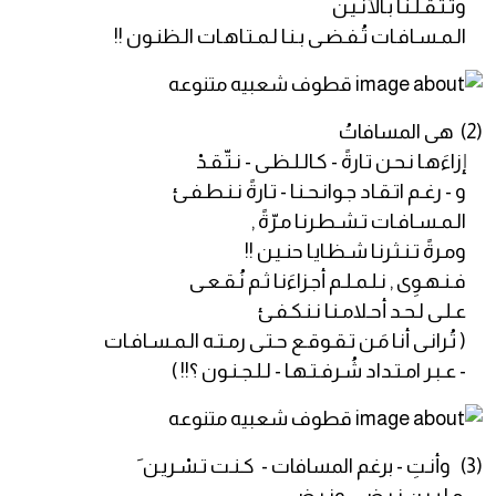
وتـثـقـلـنـا بـالأنـيـن
الـمـسـافـات تُـفـضـى بـنـا لـمـتـاهـات الـظنـون !!
(2) هى المسافاتُ
إزاءَهـا نـحـن تـارةً - كـالـلـظـى - نـتّـقـدْ
و - رغـم اتـقـاد جـوانـحـنـا - تـارةً نـنـطـفـئ
الـمـسـافـات تـشـطـرنـا مـرّةً ,
ومـرةً تـنـثـرنـا شـظـايـا حنـيـن !!
فـنـهـوِى , نـلـمـلـم أجـزاءَنـا ثـم نُـقـعـى
عـلـى لـحـد أحـلامـنـا نـنـكـفـئ
( تُـرانـى أنـا مَـن تـقـوقـع حـتـى رمـتـه الـمـسـافـات
- عـبـر امـتـداد شُـرفـتـهـا - لـلـجـنـون ؟!! )
(3) وأنـتِ - برغم المسافات - كـنـت تـسْـريـن َ