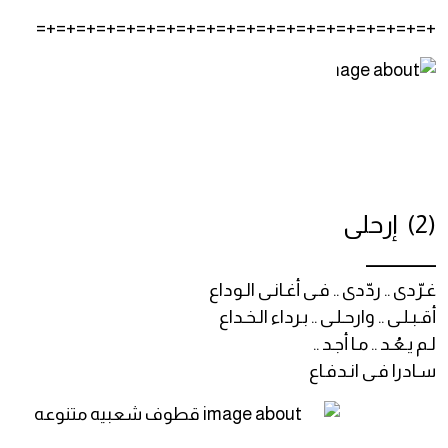
+=+=+=+=+=+=+=+=+=+=+=+=+=+=+=+=+=+=+=+=
(2) إرحلى
_______
غـرّدى .. ردّدى .. فـى أغـانـى الـوداع
أقـبـلـى .. وارحـلـى .. بـرداء الـخـداع
لـم يـعُـد .. مـا أجـد ..
سـادرا فـى انـدفـاع