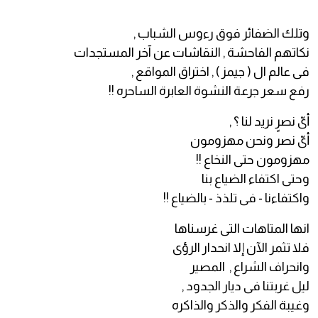
وتلك الضفائر فوق رءوس الشباب ,
نكاتهم الفاحشة , النقاشات عن آخر المستجدات
فى عالم ال ( جيمز ) , اختراق المواقع ,
رفع سعر جرعة النشوة العابرة الساحره !!
أىّ نصرٍ نريد لنا ؟ ,
أىّ نصر ونحن مهزومون
مهزومون حتى النخاع !!
وحتى اكتفاء الضياع بنا
واكتفاءنا - فى تلذذ - بالضياع !!
انها المتاهات التى غرسناها
فلا تثمر الآن إلا انحدار الرؤى
وانحراف الشراع , المصير
ليل غربتنا فى ديار الجدود ,
وغيبة الفكر والذكر والذاكره