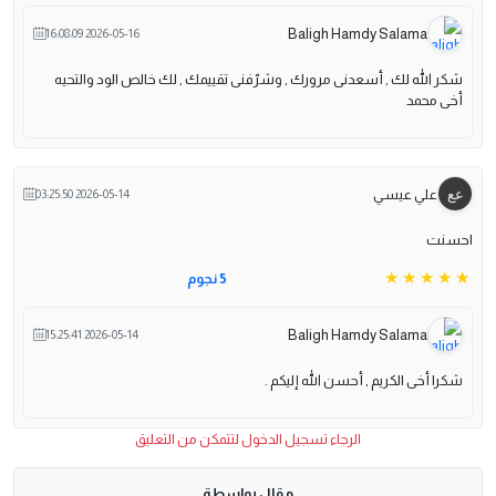
Baligh Hamdy Salama
2026-05-16 16:08:09
شكر الله لك , أسعدنى مرورك , وشرّفنى تقييمك , لك خالص الود والتحيه
أخى محمد
علي عيسي
2026-05-14 03:25:50
احسنت
5 نجوم
Baligh Hamdy Salama
2026-05-14 15:25:41
شكرا أخى الكريم , أحسن الله إليكم .
الرجاء تسجيل الدخول لتتمكن من التعليق
مقال بواسطة