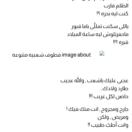
الظلم قارب
كنت ليه بحره ؟!
ياللى سكنت تمللّى ياما قبور
ماحفرتلوش ليه ساعة الميلاد
قبره ؟!!
عجبى عليك ياشعب , والله عجيب
طارد ولادك ,
حاضن لكل غريب !!!
جارح ومجروح , انت منك فيك !
ومريض , ولكن
وانت أطبّ طبيب !!