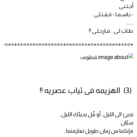
أجـتـنـى
- بـاسـمـا - مَـقـتـلـى
........
طـابَ لـى .. فـارحـلـى !!
+=+=+=+=+=+=+=+=+=+=+=+=+=+=+=+=+=+=+=+=+=+=
(3) الهزيمه فى ثياب عصريه !!
تجيئ الى الليل , أو قُل يجيئك الليل ,
سيّان
فإنكما من زمان طويل تعارفتما ,