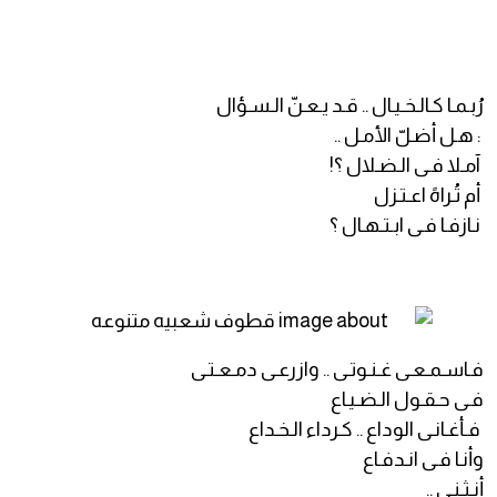
رُبـمـا كـالـخـيـال .. قـد يـعـنّ الـسـؤال
: هـل أضـلّ الأمـل ..
آمـلا فـى الـضـلال ؟!
أم تُـراهً اعـتـزل
نـازفـا فـى ابـتـهـال ؟
فـاسـمـعـى غـنـوتـى .. وازرعـى دمـعـتـى
فـى حـقـول الـضـيـاع
فـأغـانـى الوداع .. كـرداء الـخـداع
وأنـا فـى انـدفـاع
أنـثـنـى ..