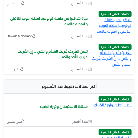
منذ 3 أسابيع
علي عيسي
كلمات اغاني (شعر)
حياة شاكيرا من طفلة كولومبيا لملكة البوب اللاتيني
و ايقونة عالمية
منذ 3 أسابيع
Rawan Mohamed
كلمات اغاني (شعر)
لَيْسَ الغَريبُ غَريبَ الشَّأمِ واليَمَنِ ‍… إِنَّ الغَريبَ
غَريبُ اللَّحدِ والكَفَنِ
منذ 3 أسابيع
حاتم احمد
أكثر المقالات تقييمًا هذا الأسبوع
كلمات اغاني (شعر)
مملكة الاستيطان وثورة الضياء
منذ 3 أشهر
علي عيسي
كلمات اغاني (شعر)