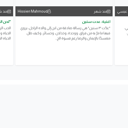
 عيسي
Hissien Mahmoud
منذ شهر
منذ 
اغنية: عدت سنين
​"لحن ا
ي،
"عدّت ٣ سنين" هي رسالة صادقة من ابن إلى والده الراحل، يروي
الحب ال
فيها ما مرّ به من فراق، ووحدة، وخذلان، وخسائر، وكيف ظل
الحياه و
متمسكًا بالإيمان والرضا رغم قسوة الح...
الحياه ال