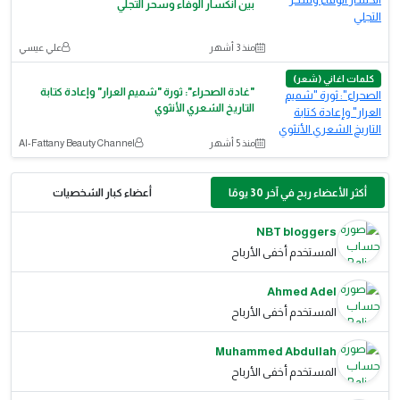
بين انكسار الوفاء وسحر التجلي
منذ 3 أشهر
علي عيسي
كلمات اغاني (شعر)
"غادة الصحراء": ثورة "شميم العرار" وإعادة كتابة
التاريخ الشعري الأنثوي
منذ 5 أشهر
Al-Fattany Beauty Channel
أكثر الأعضاء ربح في آخر 30 يومًا
أعضاء كبار الشخصيات
NBT bloggers
المستخدم أخفى الأرباح
Ahmed Adel
المستخدم أخفى الأرباح
Muhammed Abdullah
المستخدم أخفى الأرباح