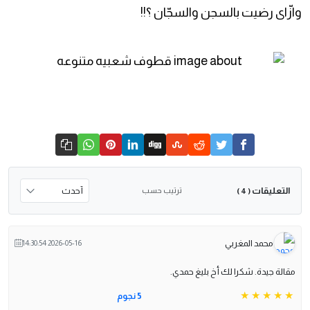
وازّاى رضيت بالسجن والسجّان ؟!!
التعليقات
ترتيب حسب
( 4 )
محمد المغربي
2026-05-16 14:30:54
مقالة جيدة. شكرا لك أخ بليغ حمدي.
5 نجوم