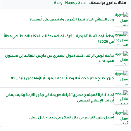
مقالات اخري بواسطة
Baligh Hamdy Salama
وباء النصائح : لماذا نعظ الآخرين ولا نطبق على أنفسنا؟
وداعاً للوظائف التقليدية .. كيف تضاعف دخلك بالذكاء الاصطناعي مجاناً
في 2026؟
جائحة الوعي الزائف : كيف تحول المصري من حارس التقاليد إلى مستورد
الهويات؟
حين تصبح مصر محطةً لا وطناً .. لماذا يهرب أبناؤها ومن يتبقى ؟!!
لماذا تأخرنا كمجتمع مصري؟ قراءة صريحة في جذور الأزمة وكيف يمكن
أن نبدأ الإصلاح الحقيقي
أفضل طرق التوفير في ظل الغلاء في مصر - دليل عملى