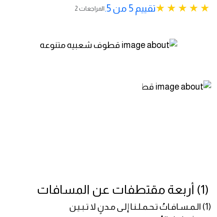
تقييم 5 من 5.
2 المراجعات
(1) أربعة مقتطفات عن المسافات
(1) الـمـسـافـاتُ تـحـمـلـنـا إلـى مـدنٍ لا تـبـيـن