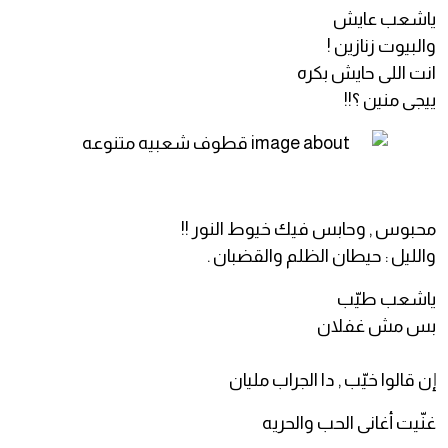
ياشعب عايش
والبيوت زنازين !
انت اللى حايش بكره
ييجى منين ؟!!
محبوس , وحابس فيك خيوط النور !!
والليل : حيطان الظلم والقضبان .
ياشعب طيّب
بس مش غفلان
إن قالوا خيّب , دا الجراب مليان
غنّيت أغانى الحب والحريه