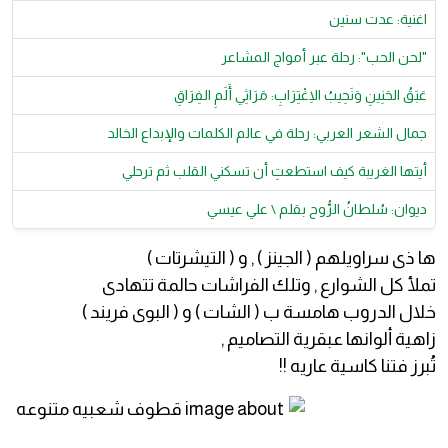
اغنية: عدت سنين
​"لحن الحب": رحلة عبر أمواج المشاعر
​عَبَقُ الحَنِينِ وَنَحِيبُ الِاغْتِرَابِ: مَرَاثِي أَلَمِ الفِرَاقِ
جمال الشعر العربي: رحلة في عالم الكلمات والإبداع الخالد
أيتها الغريبة كيف استطعتِ أن تسكني القلب ثم ترحلي
ديوان: سُلطانُ الرُّوح بقلم \ علي عيسي
ها ذى سراويلهم ( الجينز ) , و ( التيشرتات )
تملأ كل الشوارع , وتلك الفراشات حالمة تتهادى
خلال الدروب هامسة ب ( الشات ) و ( البوى فريند )
زاهية ألوانها عبقرية التصاميم ,
تُبرز فتنا كاسية عاريه !!