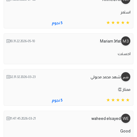
استمر
5 نجوم
Mariam 3rfat
2026-05-10 18:31:22
احسنت
شهد محمد مدبولي
2026-03-23 02:31:32
ممتاز 👏
5 نجوم
waheed elsayed
2026-03-21 11:47:45
Good