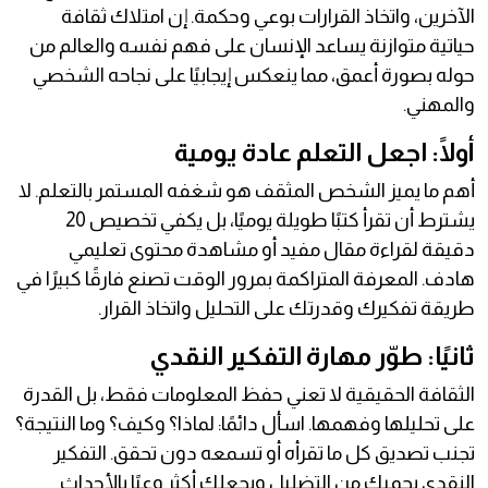
الآخرين، واتخاذ القرارات بوعي وحكمة. إن امتلاك ثقافة
حياتية متوازنة يساعد الإنسان على فهم نفسه والعالم من
حوله بصورة أعمق، مما ينعكس إيجابيًا على نجاحه الشخصي
والمهني.
أولًا: اجعل التعلم عادة يومية
أهم ما يميز الشخص المثقف هو شغفه المستمر بالتعلم. لا
يشترط أن تقرأ كتبًا طويلة يوميًا، بل يكفي تخصيص 20
دقيقة لقراءة مقال مفيد أو مشاهدة محتوى تعليمي
هادف. المعرفة المتراكمة بمرور الوقت تصنع فارقًا كبيرًا في
طريقة تفكيرك وقدرتك على التحليل واتخاذ القرار.
ثانيًا: طوّر مهارة التفكير النقدي
الثقافة الحقيقية لا تعني حفظ المعلومات فقط، بل القدرة
على تحليلها وفهمها. اسأل دائمًا: لماذا؟ وكيف؟ وما النتيجة؟
تجنب تصديق كل ما تقرأه أو تسمعه دون تحقق. التفكير
النقدي يحميك من التضليل ويجعلك أكثر وعيًا بالأحداث