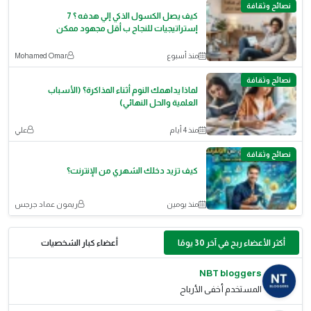
نصائح وثقافة
كيف يصل الكسول الذكي إلي هدفه ؟ 7
إستراتيجيات للنجاح ب أقل مجهود ممكن
منذ أسبوع
‪Mohamed Omar‬‏
نصائح وثقافة
لماذا يداهمك النوم أثناء المذاكرة؟ (الأسباب
العلمية والحل النهائي)
منذ 4 أيام
علي
نصائح وثقافة
كيف تزيد دخلك الشهري من الإنترنت؟
منذ يومين
ريمون عماد جرجس
أكثر الأعضاء ربح في آخر 30 يومًا
أعضاء كبار الشخصيات
NBT bloggers
المستخدم أخفى الأرباح