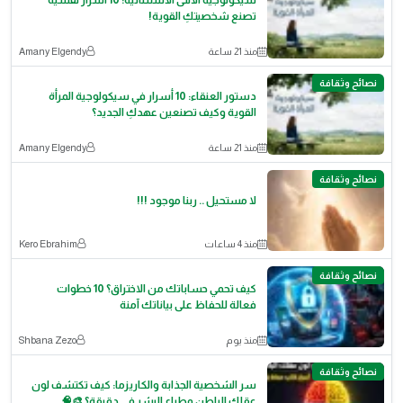
سيكولوجية الأنثى الاستثنائية: 10 أسرار نفسية
تصنع شخصيتكِ القوية!
منذ 21 ساعة
Amany Elgendy
نصائح وثقافة
دستور العنقاء: 10 أسرار في سيكولوجية المرأة
القوية وكيف تصنعين عهدكِ الجديد؟
منذ 21 ساعة
Amany Elgendy
نصائح وثقافة
لا مستحيل .. ربنا موجود !!!
منذ 4 ساعات
Kero Ebrahim
نصائح وثقافة
كيف تحمي حساباتك من الاختراق؟ 10 خطوات
فعالة للحفاظ على بياناتك آمنة
منذ يوم
Shbana Zezo
نصائح وثقافة
سر الشخصية الجذابة والكاريزما: كيف تكتشف لون
عقلك الباطن وطباع البشر في دقيقة؟ 🎨🧠