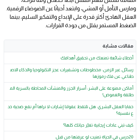
الثقافة تشمل فهم النفس أيضًا. خصص وقتًا للراحة،
ومارس التأمل أو المشي، وابتعد أحيانًا عن الضوضاء الرقمية.
العقل الهادئ أكثر قدرة على الإبداع والتفكير السليم، بينما
الضغط المستمر يقلل من جودة القرارات.
مقالات مشابة
أخطاء شائعة تمنعك من تحقيق أهدافك
رسائل عبر الزمن: مخطوطات وتشفيرات عجز التكنولوجيا والذكاء الاص
طناعي عن فك رموزها
أماكن ممنوعة على البشر: أسرار الجزر والمنشآت المحاطة بالسرية الم
طلقة والغموض!
خفايا العقل البشري: هل تلتقط عقولنا إشارات لا نراها أم نقع ضحية خد
ع نفسية؟
كيف تبني عادات إيجابية تغيّر حياتك كلها؟
20درس في الحياة تمنيت لو عرفتها من قبل