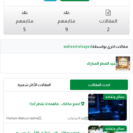
المقالات
متابعهم
متابعهم
5
9
2
مقالات اخري بواسطة
waheed elsayed
عيد الفطر المبارك
احدث المقالات
المقالات الأكثر شعبية
نصائح وثقافة
🏆 اصنع مكانك… فالقمة لا تنتظر أحدًا
منذ 9 ساعات
Hisham Abduul rashid
نصائح وثقافة