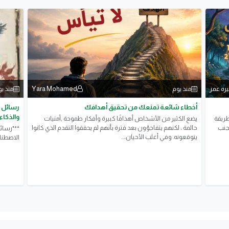
يره عمر
Yara Mohamed
منذ يوم
منذ ي
أخطاء شائعة تمنعك من تحقيق أهدافك
رسائل ع
والذكاء
طريقة
يضع الكثير من الأشخاص أهدافًا كبيرة وأفكار طموحة ,أمنيات
تجنب
حالمة ، لكنهم يتفاجؤون بعد فترة بأنهم لم يحققوا التقدم الذي كانوا
**"رسائل
يتوقعونه. وفي أغلب الأحيان،...
الاصطنا