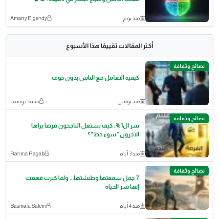
منذ يوم
Amany Elgendy
أكثر المقالات تقييمًا هذا الأسبوع
نصائح وثقافة
كيفيه التعامل مع الناس بدون خوف
منذ يومين
محمد يوسف
نصائح وثقافة
سر ال1%: كيف يستغل الناجحون فرصا يراها
الاخرون "سوء حظ" ؟
منذ 3 أيام
Rahma Ragab
نصائح وثقافة
7 جمل سمعتها وطنشتها... ولما كبرت فهمت
إنها سر الحياة
منذ 4 أيام
Basmala Salem