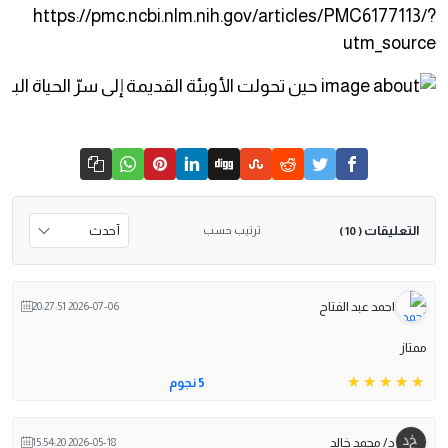
https://pmc.ncbi.nlm.nih.gov/articles/PMC6177113/?
utm_source
التعليقات
ترتيب حسب
( 10 )
احمد عبد الفتاح
2026-07-06 20:27:51
ممتاز
5 نجوم
د/ محمد خالد
2026-05-18 15:54:20