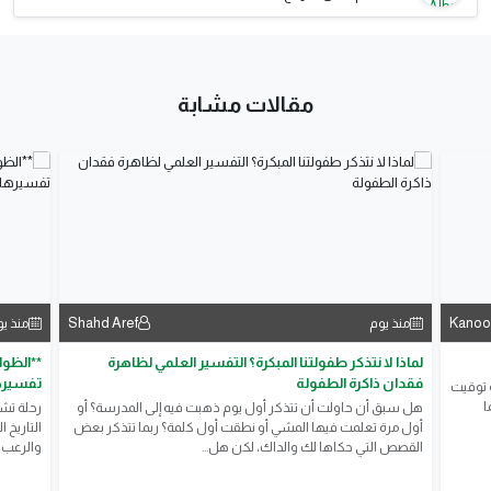
مقالات مشابة
Shahd Aref
Kanoo
منذ يوم
منذ ي
لماذا لا نتذكر طفولتنا المبكرة؟ التفسير العلمي لظاهرة
**الظوا
فقدان ذاكرة الطفولة
تفسيرها
و توقيت
ا
هل سبق أن حاولت أن تتذكر أول يوم ذهبت فيه إلى المدرسة؟ أو
رحلة تش
أول مرة تعلمت فيها المشي أو نطقت أول كلمة؟ ربما تتذكر بعض
التاريخ 
القصص التي حكاها لك والداك، لكن هل...
والرعب ا