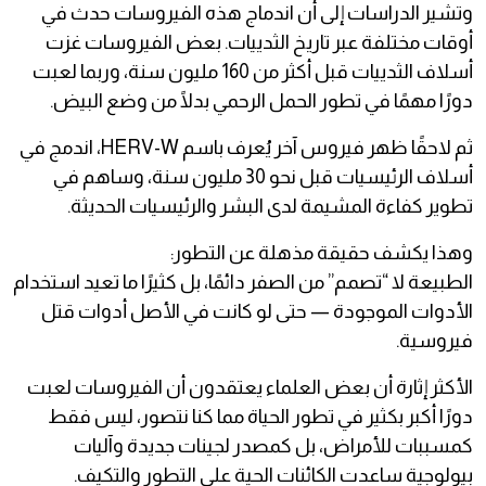
وتشير الدراسات إلى أن اندماج هذه الفيروسات حدث في
أوقات مختلفة عبر تاريخ الثدييات. بعض الفيروسات غزت
أسلاف الثدييات قبل أكثر من 160 مليون سنة، وربما لعبت
دورًا مهمًا في تطور الحمل الرحمي بدلًا من وضع البيض.
ثم لاحقًا ظهر فيروس آخر يُعرف باسم HERV-W، اندمج في
أسلاف الرئيسيات قبل نحو 30 مليون سنة، وساهم في
تطوير كفاءة المشيمة لدى البشر والرئيسيات الحديثة.
وهذا يكشف حقيقة مذهلة عن التطور:
الطبيعة لا “تصمم” من الصفر دائمًا، بل كثيرًا ما تعيد استخدام
الأدوات الموجودة — حتى لو كانت في الأصل أدوات قتل
فيروسية.
الأكثر إثارة أن بعض العلماء يعتقدون أن الفيروسات لعبت
دورًا أكبر بكثير في تطور الحياة مما كنا نتصور، ليس فقط
كمسببات للأمراض، بل كمصدر لجينات جديدة وآليات
بيولوجية ساعدت الكائنات الحية على التطور والتكيف.