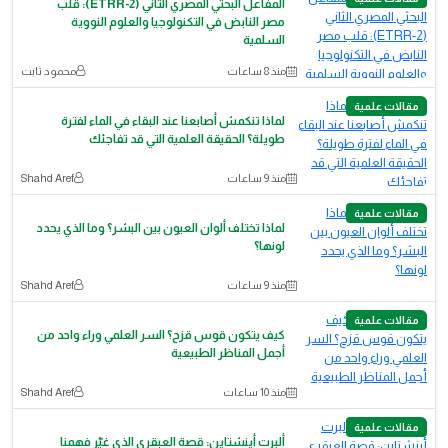
المفاعل البحثي المصري الثاني (ETRR-2): قلب
مصر النابض في التكنولوجيا والعلوم النووية
السلمية
منذ 8 ساعات
محمود ثابت
مقالات علمية
لماذا تنكمش أصابعنا عند البقاء في الماء لفترة
طويلة؟ الحقيقة العلمية التي قد تفاجئك
منذ 9 ساعات
Shahd Aref
مقالات علمية
لماذا تختلف ألوان العيون بين البشر؟ وما الذي يحدد
لونها؟
منذ 9 ساعات
Shahd Aref
مقالات علمية
كيف يتكون قوس قزح؟ السر العلمي وراء واحد من
أجمل المناظر الطبيعية
منذ 10 ساعات
Shahd Aref
مقالات علمية
ألبرت أينشتاين: قصة العبقري الذي غيّر فهمنا