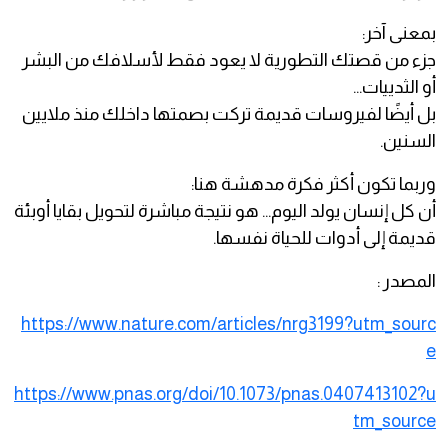
بمعنى آخر:
جزء من قصتك التطورية لا يعود فقط لأسلافك من البشر
أو الثدييات…
بل أيضًا لفيروسات قديمة تركت بصمتها داخلك منذ ملايين
السنين.
وربما تكون أكثر فكرة مدهشة هنا:
أن كل إنسان يولد اليوم… هو نتيجة مباشرة لتحويل بقايا أوبئة
قديمة إلى أدوات للحياة نفسها.
المصدر :
https://www.nature.com/articles/nrg3199?utm_sourc
e
https://www.pnas.org/doi/10.1073/pnas.0407413102?u
tm_source