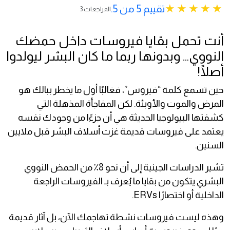
تقييم 5 من 5.
3 المراجعات
أنت تحمل بقايا فيروسات داخل حمضك
النووي… وبدونها ربما ما كان البشر ليولدوا
أصلًا!
حين تسمع كلمة “فيروس”، فغالبًا أول ما يخطر ببالك هو
المرض والموت والأوبئة. لكن المفاجأة المذهلة التي
كشفتها البيولوجيا الحديثة هي أن جزءًا من وجودك نفسه
يعتمد على فيروسات قديمة غزت أسلاف البشر قبل ملايين
السنين.
تشير الدراسات الجينية إلى أن نحو 8٪ من الحمض النووي
البشري يتكون من بقايا ما يُعرف بـ الفيروسات الراجعة
الداخلية أو اختصارًا ERVs.
وهذه ليست فيروسات نشطة تهاجمك الآن، بل آثار قديمة