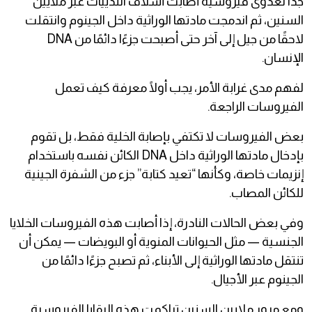
جدًا لعدوى فيروسية أصابت أسلاف الثدييات عبر ملايين
السنين، ثم اندمجت مادتها الوراثية داخل الجينوم وانتقلت
لاحقًا من جيل إلى آخر حتى أصبحت جزءًا دائمًا من DNA
الإنسان.
لفهم مدى غرابة الأمر، يجب أولًا معرفة كيف تعمل
الفيروسات الراجعة.
بعض الفيروسات لا تكتفي بإصابة الخلية فقط، بل تقوم
بإدخال مادتها الوراثية داخل DNA الكائن نفسه باستخدام
إنزيمات خاصة، وكأنها “تعيد كتابة” جزء من الشفرة الجينية
للكائن المصاب.
وفي بعض الحالات النادرة، إذا أصابت هذه الفيروسات الخلايا
الجنسية — مثل الحيوانات المنوية أو البويضات — يمكن أن
تنتقل مادتها الوراثية إلى الأبناء، ثم تصبح جزءًا دائمًا من
الجينوم عبر الأجيال.
ومع مرور ملايين السنين تراكمت هذه البقايا الفيروسية