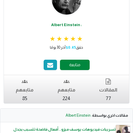
: Albert Einstein
حقق
$0.45
آخر 30 يومًا
متابعة
المقالات
متابعهم
متابعهم
85
224
77
مقالات اخري بواسطة
: Albert Einstein
تسريبات فيديوهات يوسف ميزو.. أفعال فاضحة تتسبب بجدل