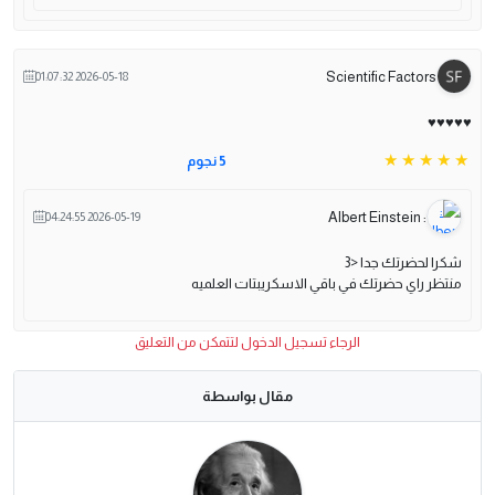
Scientific Factors
2026-05-18 01:07:32
♥️♥️♥️♥️♥️
5 نجوم
: Albert Einstein
2026-05-19 04:24:55
شكرا لحضرتك جدا <3
منتظر راي حضرتك في باقي الاسكريبتات العلميه
الرجاء تسجيل الدخول لتتمكن من التعليق
مقال بواسطة