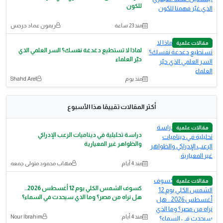
للكون
منذ 23 ساعة
ريمون عماد جرجس
مقالات علمية
لماذا لا تستطيع دغدغة نفسك؟ السر العلمي الذي
حيّر العلماء
منذ يوم
Shahd Aref
أكثر المقالات تقييمًا هذا الأسبوع
مقالات علمية
دراسة تحليلية في ديناميات الرعب الإدراكي
والظواهر غير المعيارية
منذ 4 أيام
مهاب محمود متولى جمعه
مقالات علمية
كسوف الشمس الكلي يوم 12 أغسطس 2026..
هل نراه من مصر؟ وما الذي سيحدث في السماء؟
منذ 4 أيام
Nour Ibrahim