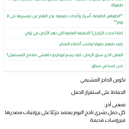
طفولة
**الظواهر الناقصة: أسرار وأحداث حقيقية عجز العلم عن تفسيرها حتى ال
يوم!**
لماذا تحدث الزلازل؟ الحقيقة العلمية التي تهز الأرض في ثوانٍ
كيف نفهم عقولنا وتجنب أخطاء التفكير
العقل الذي سبق الزمان: كيف رسم ليوناردو دافنشي ملامح المستقبل؟
نحن لسنا في سباق
تكوين الحاجز المشيمي
الحفاظ على استقرار الحمل
بمعنى آخر:
كل حمل بشري ناجح اليوم يعتمد جزئيًا على بروتينات مصدرها
فيروسات قديمة.