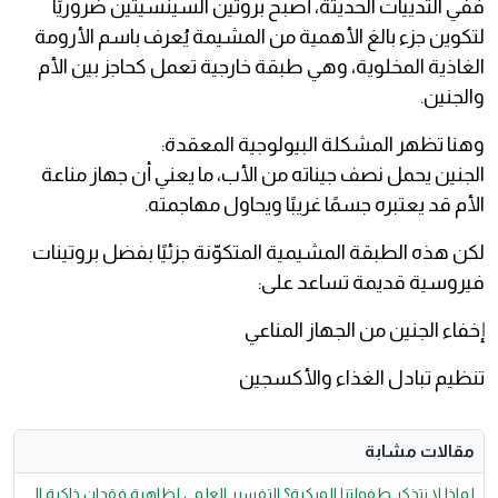
ففي الثدييات الحديثة، أصبح بروتين السينسيتين ضروريًا
لتكوين جزء بالغ الأهمية من المشيمة يُعرف باسم الأرومة
الغاذية المخلوية، وهي طبقة خارجية تعمل كحاجز بين الأم
والجنين.
وهنا تظهر المشكلة البيولوجية المعقدة:
الجنين يحمل نصف جيناته من الأب، ما يعني أن جهاز مناعة
الأم قد يعتبره جسمًا غريبًا ويحاول مهاجمته.
لكن هذه الطبقة المشيمية المتكوّنة جزئيًا بفضل بروتينات
فيروسية قديمة تساعد على:
إخفاء الجنين من الجهاز المناعي
تنظيم تبادل الغذاء والأكسجين
مقالات مشابة
لماذا لا نتذكر طفولتنا المبكرة؟ التفسير العلمي لظاهرة فقدان ذاكرة ال