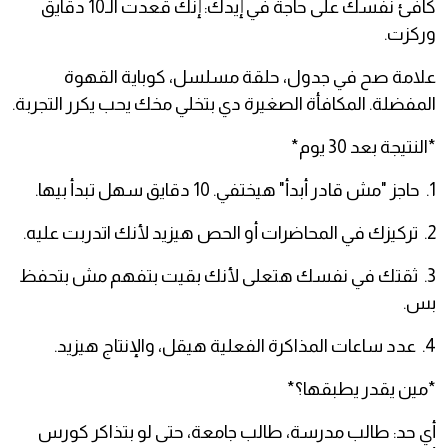
كافئ نفسك على حاجة في إيدك: إنك قعدت الـ10 دقايق
وركزت.
علامة صح في جدول، حلقة مسلسل، كوباية القهوة
المفضلة. المكافأة الصغيرة دي بتخلي مخك يحب يكرر التجربة.
*النتيجة بعد 30 يوم*
1. حاجز "مش قادر أبدأ" هيختفي. 10 دقايق سهل تبدأ بيها.
2. تركيزك في المحاضرات أو الحص هيزيد لأنك اتدربت عليه.
3. ثقتك في نفسك هتعلى لأنك بقيت بتفهم مش بتحفظ
بس.
4. عدد ساعات المذاكرة الفعلية هيقل، والإنتاج هيزيد.
*مين يقدر يطبقها؟*
أي حد: طالب مدرسة، طالب جامعة، حتى لو بتذاكر كورس