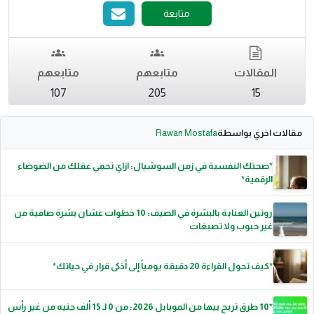
متابعة
المقالات
متابعهم
متابعهم
107
205
15
مقالات اخري بواسطة
Rawan Mostafa
*صحتك النفسية في زمن السوشيال: ازاي تحمي عقلك من الضوضاء
الرقمية*
روتين العناية بالبشرة في الصيف: 10 خطوات عشان بشرة صافية من
غير حبوب ولا تصبغات
*كيف تحول القراءة 20 دقيقة يومياً إلى أذكى قرار في حياتك*
*10 طرق تربح بيها من الموبايل 2026: من 0 لـ 15 ألف جنيه من غير رأس