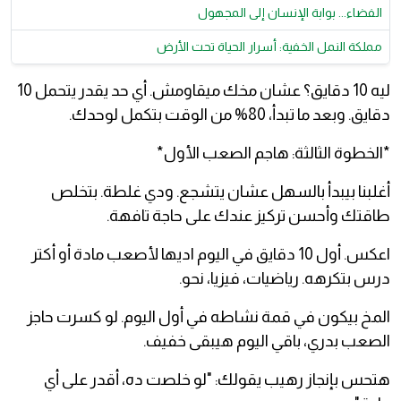
الفضاء... بوابة الإنسان إلى المجهول
مملكة النمل الخفية: أسرار الحياة تحت الأرض
ليه 10 دقايق؟ عشان مخك ميقاومش. أي حد يقدر يتحمل 10
دقايق. وبعد ما تبدأ، 80% من الوقت بتكمل لوحدك.
*الخطوة الثالثة: هاجم الصعب الأول*
أغلبنا بيبدأ بالسهل عشان يتشجع. ودي غلطة. بتخلص
طاقتك وأحسن تركيز عندك على حاجة تافهة.
اعكس. أول 10 دقايق في اليوم اديها لأصعب مادة أو أكتر
درس بتكرهه. رياضيات، فيزيا، نحو.
المخ بيكون في قمة نشاطه في أول اليوم. لو كسرت حاجز
الصعب بدري، باقي اليوم هيبقى خفيف.
هتحس بإنجاز رهيب يقولك: "لو خلصت ده، أقدر على أي