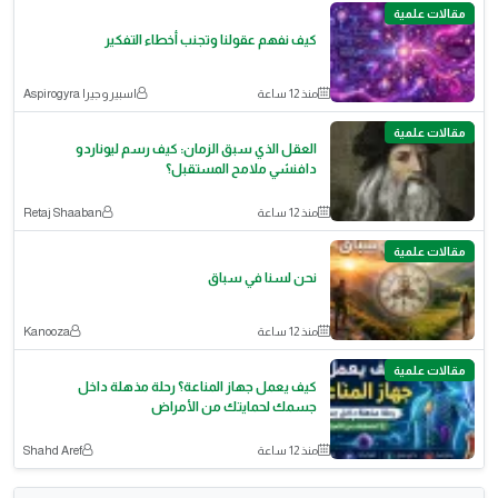
مقالات علمية
كيف نفهم عقولنا وتجنب أخطاء التفكير
منذ 12 ساعة
اسبيروجيرا Aspirogyra
مقالات علمية
العقل الذي سبق الزمان: كيف رسم ليوناردو
دافنشي ملامح المستقبل؟
منذ 12 ساعة
Retaj Shaaban
مقالات علمية
نحن لسنا في سباق
منذ 12 ساعة
Kanooza
مقالات علمية
كيف يعمل جهاز المناعة؟ رحلة مذهلة داخل
جسمك لحمايتك من الأمراض
منذ 12 ساعة
Shahd Aref