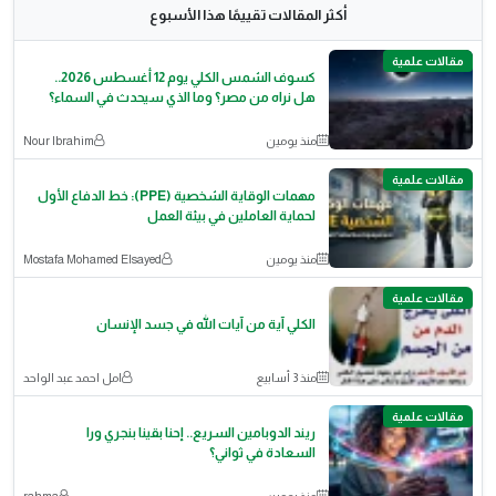
أكثر المقالات تقييمًا هذا الأسبوع
مقالات علمية
كسوف الشمس الكلي يوم 12 أغسطس 2026..
هل نراه من مصر؟ وما الذي سيحدث في السماء؟
منذ يومين
Nour Ibrahim
مقالات علمية
مهمات الوقاية الشخصية (PPE): خط الدفاع الأول
لحماية العاملين في بيئة العمل
منذ يومين
Mostafa Mohamed Elsayed
مقالات علمية
الكلي آية من آيات الله في جسد الإنسان
منذ 3 أسابيع
امل احمد عبد الواحد
مقالات علمية
ريند الدوبامين السريع.. إحنا بقينا بنجري ورا
السعادة في ثواني؟
منذ يومين
rahma