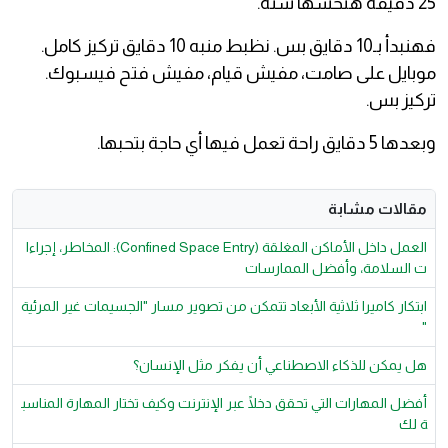
25 دقيقة هتحسها سنة.
فهنبدأ بـ10 دقايق بس. نظبط منبه 10 دقايق تركيز كامل.
موبايل على صامت، مفيش قيام، مفيش فتح فيسبوك.
تركيز بس.
وبعدها 5 دقايق راحة تعمل فيها أي حاجة بتحبها.
مقالات مشابة
العمل داخل الأماكن المغلقة (Confined Space Entry): المخاطر، إجراءا
ت السلامة، وأفضل الممارسات
ابتكار كاميرا ثلاثية الأبعاد تتمكن من تصوير مسار "الجسيمات غير المرئية
"
هل يمكن للذكاء الاصطناعي أن يفكر مثل الإنسان؟
أفضل المهارات التي تحقق دخلًا عبر الإنترنت وكيف تختار المهارة المناسب
ة لك