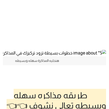
هنخليه المذاكرة سهله وبسيطه
طريقه مذاكره سهله
وبسيطه تعالي نشوف 👈👈