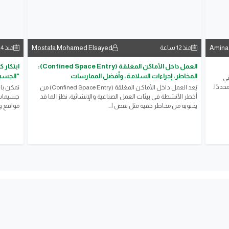
Mostafa Mohamed Elsayed
Amina
منذ 12 ساعة
منذ 14 ساعة
العمل داخل الأماكن المغلقة (Confined Space Entry):
ابتكار 
المخاطر، إجراءات السلامة، وأفضل الممارسات
"الجسيم
ني
حددًا.
يُعد العمل داخل الأماكن المغلقة (Confined Space Entry) من
تمكن با
أخطر الأنشطة في بيئات العمل الصناعية والإنشائية، نظرًا لما قد
جسيمات ي
يحتويه من مخاطر خفية مثل نقص ا...
مواقع و