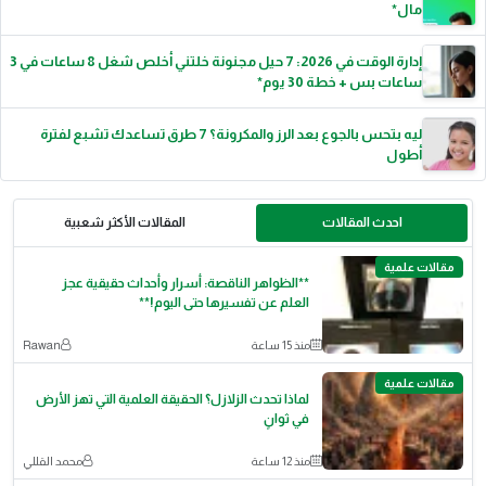
مال*
إدارة الوقت في 2026: 7 حيل مجنونة خلتني أخلص شغل 8 ساعات في 3
ساعات بس + خطة 30 يوم*
ليه بتحس بالجوع بعد الرز والمكرونة؟ 7 طرق تساعدك تشبع لفترة
أطول
احدث المقالات
المقالات الأكثر شعبية
مقالات علمية
**الظواهر الناقصة: أسرار وأحداث حقيقية عجز
العلم عن تفسيرها حتى اليوم!**
منذ 15 ساعة
Rawan
مقالات علمية
لماذا تحدث الزلازل؟ الحقيقة العلمية التي تهز الأرض
في ثوانٍ
منذ 12 ساعة
محمد القللي