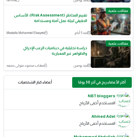
مقالات علمية
تقييم المخاطر (Risk Assessment): الأساس
الحقيقي لبيئة عمل آمنة ومستدامة
منذ 5 أيام
Mostafa Mohamed Elsayed
مقالات علمية
دراسة تحليلية في ديناميات الرعب الإدراكي
والظواهر غير المعيارية
منذ يومين
مهاب محمود متولى جمعه
أكثر الأعضاء ربح في آخر 30 يومًا
أعضاء كبار الشخصيات
NBT bloggers
المستخدم أخفى الأرباح
Ahmed Adel
المستخدم أخفى الأرباح
Muhammed Abdullah