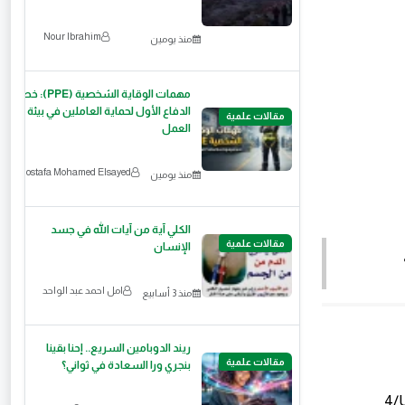
Nour Ibrahim
منذ يومين
مهمات الوقاية الشخصية (PPE): خط
الدفاع الأول لحماية العاملين في بيئة
مقالات علمية
العمل
Mostafa Mohamed Elsayed
منذ يومين
الكلي آية من آيات الله في جسد
مقالات علمية
الإنسان
امل احمد عبد الواحد
منذ 3 أسابيع
ريند الدوبامين السريع.. إحنا بقينا
مقالات علمية
بنجري ورا السعادة في ثواني؟