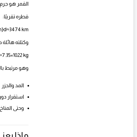
القمر هو جرم
قطره تقريبًا:
km}d≈3474 km
وكتلته هائلة جد
≈7.35×1022 kg
وهو مرتبط بالأ
المد والجزر
استقرار دور
وحتى المناخ ج
ماذا يعني