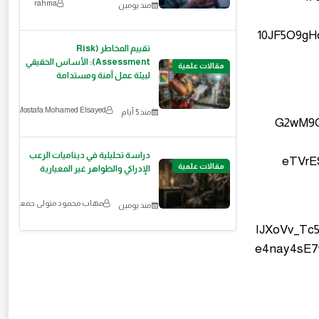
rahma
منذ يومين
تقييم المخاطر (Risk
Assessment): الأساس الحقيقي
مقالات علمية
لبيئة عمل آمنة ومستدامة
Mostafa Mohamed Elsayed
منذ 5 أيام
دراسة تحليلية في ديناميات الرعب
مقالات علمية
الإدراكي والظواهر غير المعيارية
مهاب محمود متولى جمعه
منذ يومين