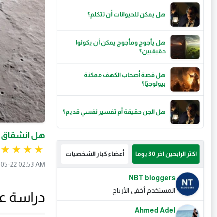
هل يمكن للحيوانات أن تتكلم؟
هل يأجوج ومأجوج يمكن أن يكونوا
حقيقيين؟
هل قصة أصحاب الكهف ممكنة
بيولوجيًا؟
هل الجن حقيقة أم تفسير نفسي قديم؟
هل انشقاق ال
اكثر الرابحين اخر 30 يوما
أعضاء كبار الشخصيات
05-22 02:53 AM
NBT bloggers
المستخدم أخفى الأرباح
دراسة عل
Ahmed Adel