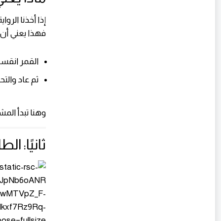
إذا أخذنا الروا
فهذا يعني أن:
القمر انقسم
ثم عاد والت
وهنا تبدأ المش
ثانيًا: ا