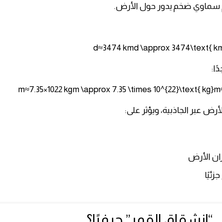
 سماوي ضخم يدور حول الأرض.
d≈3474 kmd \approx 3474\text{ 
ًا:
m≈7.35×1022 kgm \approx 7.35 \times 10^{22}\text{ kg}m
رض عبر الجاذبية، ويؤثر على:
ان الأرض
زئيًا
 “انشقاق القمر” حرفيًا؟