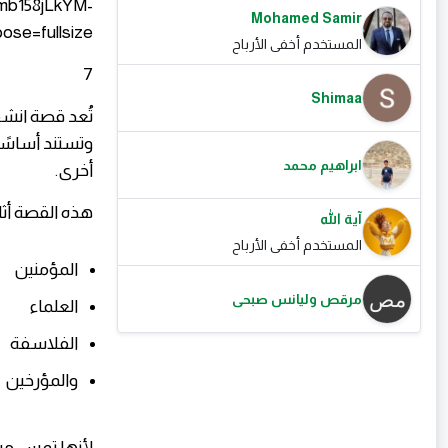
Mohamed Samir
المستخدم أخفى الأرباح
7
Shimaa
تُعد قصة انشق
وتستند أساسًا 
ابراهيم محمد
أخرى.
هذه القصة أثار
آية الله
المستخدم أخفى الأرباح
المؤمنين
مرقص وليانس صبحى
العلماء
الفلاسفة
والمؤرخين
لأنها تمس مب