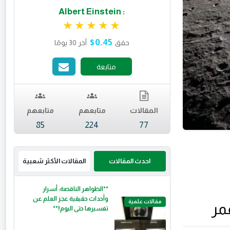
: Albert Einstein
تقييم 5 من 5.
$0.45
حقق
آخر 30 يومًا
متابعة
المقالات
متابعهم
متابعهم
85
224
77
احدث المقالات
المقالات الأكثر شعبية
**الظواهر الناقصة: أسرار
وأحداث حقيقية عجز العلم عن
مقالات علمية
مر
تفسيرها حتى اليوم!**