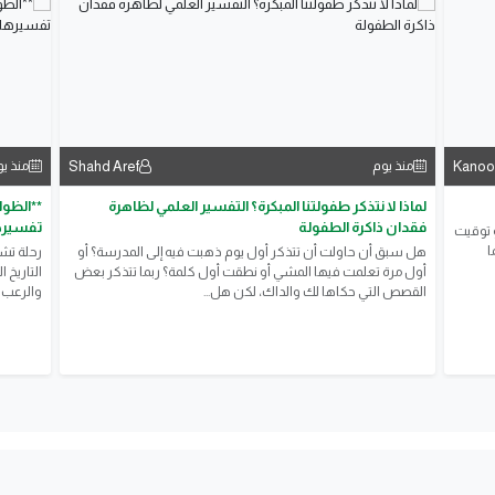
Shahd Aref
Kanoo
منذ يوم
منذ ي
لماذا لا نتذكر طفولتنا المبكرة؟ التفسير العلمي لظاهرة
**الظوا
فقدان ذاكرة الطفولة
تفسيرها
و توقيت
ا
هل سبق أن حاولت أن تتذكر أول يوم ذهبت فيه إلى المدرسة؟ أو
رحلة تش
أول مرة تعلمت فيها المشي أو نطقت أول كلمة؟ ربما تتذكر بعض
التاريخ 
القصص التي حكاها لك والداك، لكن هل...
والرعب ا