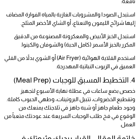
نافعة:
استبدل الصودا والمشروبات الغازية بالمياه الفوارة المضاف
إليها شرائح الليمون والنعناع، أو الشاي الأخضر المثلج.
استبدل الخبز الأبيض والمعكرونة المصنوعة من الدقيق
المكرر بالخبز الأسمر (كامل الحبة) والشوفان والكينوا.
استخدم القلاية الهوائية (Air Fryer) أو الشوي بدلاً من القلي
العميق في الزيوت النباتية المهدرجة.
4. التخطيط المسبق للوجبات (Meal Prep)
خصص بضع ساعات في عطلة نهاية الأسبوع لتجهيز
وتقطيع الخضروات، تتبيل البروتينات، وطهي الحبوب كاملة.
وجود طعام جاهز أو شبه جاهز في ثلاجتك يمنعك من
الوقوع في فخ طلب الوجبات السريعة عند عودتك متعباً من
العمل.
خاتمة المقال: القرار بيديك وثروتك في