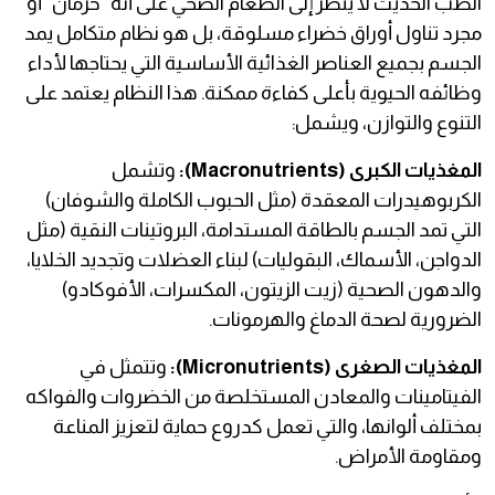
الطب الحديث لا ينظر إلى الطعام الصحي على أنه "حرمان" أو
مجرد تناول أوراق خضراء مسلوقة، بل هو نظام متكامل يمد
الجسم بجميع العناصر الغذائية الأساسية التي يحتاجها لأداء
وظائفه الحيوية بأعلى كفاءة ممكنة. هذا النظام يعتمد على
التنوع والتوازن، ويشمل:
المغذيات الكبرى (Macronutrients):
وتشمل
الكربوهيدرات المعقدة (مثل الحبوب الكاملة والشوفان)
التي تمد الجسم بالطاقة المستدامة، البروتينات النقية (مثل
الدواجن، الأسماك، البقوليات) لبناء العضلات وتجديد الخلايا،
والدهون الصحية (زيت الزيتون، المكسرات، الأفوكادو)
الضرورية لصحة الدماغ والهرمونات.
المغذيات الصغرى (Micronutrients):
وتتمثل في
الفيتامينات والمعادن المستخلصة من الخضروات والفواكه
بمختلف ألوانها، والتي تعمل كدروع حماية لتعزيز المناعة
ومقاومة الأمراض.