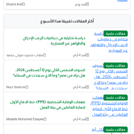
منذ يوم
Shahd Aref
أكثر المقالات تقييمًا هذا الأسبوع
مقالات علمية
دراسة تحليلية في ديناميات الرعب الإدراكي
والظواهر غير المعيارية
منذ 4 أيام
مهاب محمود متولى جمعه
مقالات علمية
كسوف الشمس الكلي يوم 12 أغسطس 2026..
هل نراه من مصر؟ وما الذي سيحدث في السماء؟
منذ 4 أيام
Nour Ibrahim
مقالات علمية
مهمات الوقاية الشخصية (PPE): خط الدفاع الأول
لحماية العاملين في بيئة العمل
منذ 4 أيام
Mostafa Mohamed Elsayed
مقالات علمية