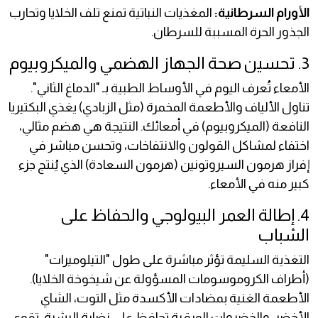
الأورام السرطانية:
المغذيات النباتية تمنع تلف الخلايا وتحارب
الجذور الحرة المسببة للسرطان.
3. تحسين صحة الجهاز الهضمي والميكروبيوم
الأمعاء تُعرف اليوم في الأوساط الطبية بـ "الدماغ الثاني".
تناول الألياف والأطعمة المخمرة (مثل الزبادي) يغذي البكتيريا
النافعة (الميكروبيوم) في أمعائك. النتيجة هي هضم مثالي،
اختفاء لمشاكل القولون والانتفاخات، وتحسن مباشر في
إفراز هرمون السيروتونين (هرمون السعادة) الذي يُنتج جزء
كبير منه في الأمعاء.
4. إطالة العمر البيولوجي والحفاظ على
الشباب
التغذية السليمة تؤثر مباشرة على طول "التيلوميرات"
(أطراف الكروموسومات المسؤولة عن شيخوخة الخلايا).
الأطعمة الغنية بمضادات الأكسدة مثل التوت، الشاي
الأخضر، والخضروات الورقية تحافظ على نضارة البشرة، تقوي