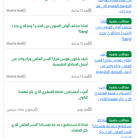
منذ 12 ساعة
Shahd Aref
مقالات علمية
لماذا تختلف ألوان العيون بين البشر؟ وما الذي يحدد
لونها؟
منذ 12 ساعة
Shahd Aref
مقالات علمية
كيف يتكون قوس قزح؟ السر العلمي وراء واحد من
أجمل المناظر الطبيعية
منذ 12 ساعة
Shahd Aref
مقالات علمية
ألبرت أينشتاين: قصة العبقري الذي غيّر فهمنا
للكون
منذ يوم
ريمون عماد جرجس
مقالات علمية
لماذا لا تستطيع دغدغة نفسك؟ السر العلمي الذي
حيّر العلماء