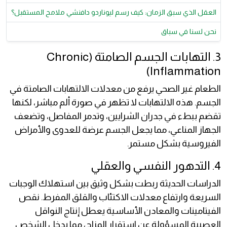
العقل الذي سبق الزمان: كيف رسم ليوناردو دافنشي ملامح المستقبل؟
نحن لسنا في سباق
3. التهابات الجسم الصامتة (Chronic
Inflammation)
الطعام غير الصحي يرفع من معدلات الالتهابات الصامتة في
الجسم. هذه الالتهابات لا تظهر في صورة ألم مباشر، لكنها
تقضم ببطء في جدران الشرايين، وتدمر المفاصل، وتضعف
الجهاز المناعي، مما يجعل الجسم عرضة للعدوى والأمراض
الفيروسية بشكل مستمر.
4. التدهور النفسي والعقلي
الدراسات الحديثة ربطت بشكل وثيق بين استهلاك الوجبات
السريعة وارتفاع معدلات الاكتئاب والقلق المفرط. نقص
الفيتامينات والمعادن الأساسية يعطل إنتاج النواقل
العصبية المسؤولة عن استقرار المزاج، مما يدخل الشخص