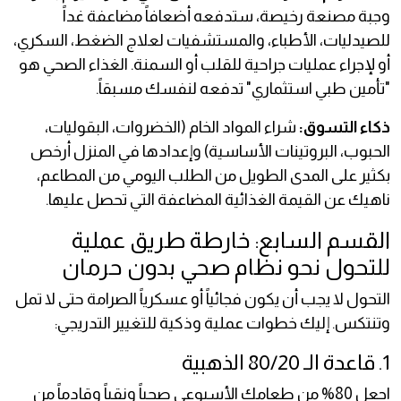
وجبة مصنعة رخيصة، ستدفعه أضعافاً مضاعفة غداً
للصيدليات، الأطباء، والمستشفيات لعلاج الضغط، السكري،
أو لإجراء عمليات جراحية للقلب أو السمنة. الغذاء الصحي هو
"تأمين طبي استثماري" تدفعه لنفسك مسبقاً.
ذكاء التسوق:
شراء المواد الخام (الخضروات، البقوليات،
الحبوب، البروتينات الأساسية) وإعدادها في المنزل أرخص
بكثير على المدى الطويل من الطلب اليومي من المطاعم،
ناهيك عن القيمة الغذائية المضاعفة التي تحصل عليها.
القسم السابع: خارطة طريق عملية
للتحول نحو نظام صحي بدون حرمان
التحول لا يجب أن يكون فجائياً أو عسكرياً الصرامة حتى لا تمل
وتنتكس. إليك خطوات عملية وذكية للتغيير التدريجي:
1. قاعدة الـ 80/20 الذهبية
اجعل 80% من طعامك الأسبوعي صحياً ونقياً وقادماً من