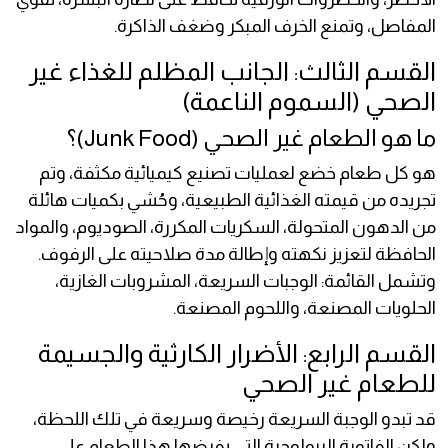
المفاصل، وتمنع الخرف المبكر وضغف الذاكرة.
القسم الثالث: الجانب المظلم للغذاء غير
الصحي (السموم الناعمة)
ما هو الطعام غير الصحي (Junk Food)؟
هو كل طعام خضع لعمليات تصنيع كيميائية مكثفة، وتم
تجريده من قيمته الغذائية الطبيعية، وحُشي بكميات هائلة
من الدهون المتحولة، السكريات المكررة، الصوديوم، والمواد
الحافظة لتعزيز نكهته وإطالة مدة صلاحيته على الرفوف.
وتشمل القائمة: الوجبات السريعة، المشروبات الغازية،
الحلويات المصنعة، واللحوم المصنعة.
القسم الرابع: الأضرار الكارثية والجسيمة
للطعام غير الصحي
قد تبدو الوجبة السريعة رخيصة وسريعة في تلك اللحظة،
ولكن الفاتورة البيولوجية التي يفرضها هذا الطعام على