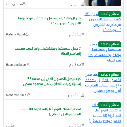
منذ يوم
محمد يوسف
نصائح وثقافة
سر ال1%: كيف يستغل الناجحون فرصا يراها
الاخرون "سوء حظ" ؟
منذ 3 أيام
Rahma Ragab
نصائح وثقافة
7 جمل سمعتها وطنشتها... ولما كبرت فهمت
إنها سر الحياة
منذ 3 أيام
Basmala Salem
نصائح وثقافة
كيف يصل الكسول الذكي إلي هدفه ؟ 7
إستراتيجيات للنجاح ب أقل مجهود ممكن
منذ أسبوع
‪Mohamed Omar‬‏
نصائح وثقافة
لماذا يداهمك النوم أثناء المذاكرة؟ (الأسباب
العلمية والحل النهائي)
منذ 3 أيام
علي