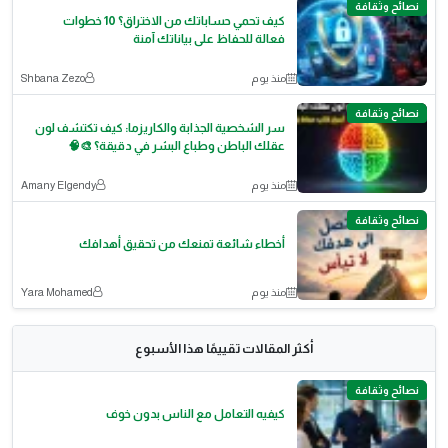
نصائح وثقافة
كيف تحمي حساباتك من الاختراق؟ 10 خطوات
فعالة للحفاظ على بياناتك آمنة
منذ يوم
Shbana Zezo
نصائح وثقافة
سر الشخصية الجذابة والكاريزما: كيف تكتشف لون
عقلك الباطن وطباع البشر في دقيقة؟ 🎨🧠
منذ يوم
Amany Elgendy
نصائح وثقافة
أخطاء شائعة تمنعك من تحقيق أهدافك
منذ يوم
Yara Mohamed
أكثر المقالات تقييمًا هذا الأسبوع
نصائح وثقافة
كيفيه التعامل مع الناس بدون خوف