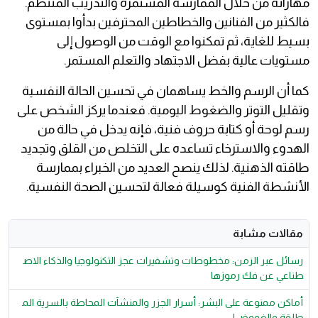
مهاراته من خلال الممارسة المستمرة والتدريب المنتظم.
فالكثير من الفنانين والخطاطين المحترفين بدأوا بمستوى
بسيط للغاية، ثم تمكنوا مع الوقت من الوصول إلى
مستويات عالية بفضل الاجتهاد والتعلم المستمر.
كما أن الرسم والخط يساهمان في تحسين الحالة النفسية
وتقليل التوتر والضغوط اليومية. فعندما يركز الشخص على
رسم لوحة أو كتابة حروف فنية، فإنه يدخل في حالة من
الهدوء والاسترخاء تساعده على التخلص من القلق وتجديد
طاقته الذهنية. لذلك ينصح العديد من الخبراء بممارسة
الأنشطة الفنية كوسيلة فعالة لتحسين الصحة النفسية.
مقالات مشابة
رسائل عبر الزمن: مخطوطات وتشفيرات عجز التكنولوجيا والذكاء الاص
طناعي عن فك رموزها
أماكن ممنوعة على البشر: أسرار الجزر والمنشآت المحاطة بالسرية الم
طلقة والغموض!