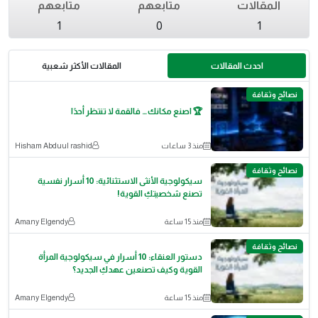
المقالات
متابعهم
متابعهم
1
0
1
احدث المقالات
المقالات الأكثر شعبية
نصائح وثقافة
🏆 اصنع مكانك… فالقمة لا تنتظر أحدًا
منذ 3 ساعات
Hisham Abduul rashid
نصائح وثقافة
سيكولوجية الأنثى الاستثنائية: 10 أسرار نفسية
تصنع شخصيتكِ القوية!
منذ 15 ساعة
Amany Elgendy
نصائح وثقافة
دستور العنقاء: 10 أسرار في سيكولوجية المرأة
القوية وكيف تصنعين عهدكِ الجديد؟
منذ 15 ساعة
Amany Elgendy