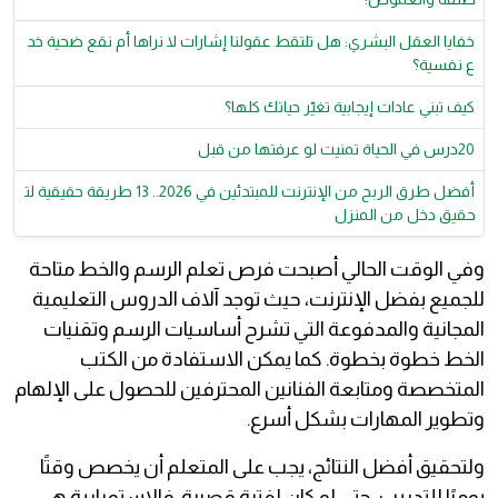
خفايا العقل البشري: هل تلتقط عقولنا إشارات لا نراها أم نقع ضحية خد
ع نفسية؟
كيف تبني عادات إيجابية تغيّر حياتك كلها؟
20درس في الحياة تمنيت لو عرفتها من قبل
أفضل طرق الربح من الإنترنت للمبتدئين في 2026.. 13 طريقة حقيقية لت
حقيق دخل من المنزل
وفي الوقت الحالي أصبحت فرص تعلم الرسم والخط متاحة
للجميع بفضل الإنترنت، حيث توجد آلاف الدروس التعليمية
المجانية والمدفوعة التي تشرح أساسيات الرسم وتقنيات
الخط خطوة بخطوة. كما يمكن الاستفادة من الكتب
المتخصصة ومتابعة الفنانين المحترفين للحصول على الإلهام
وتطوير المهارات بشكل أسرع.
ولتحقيق أفضل النتائج، يجب على المتعلم أن يخصص وقتًا
يوميًا للتدريب، حتى لو كان لفترة قصيرة. فالاستمرارية هي