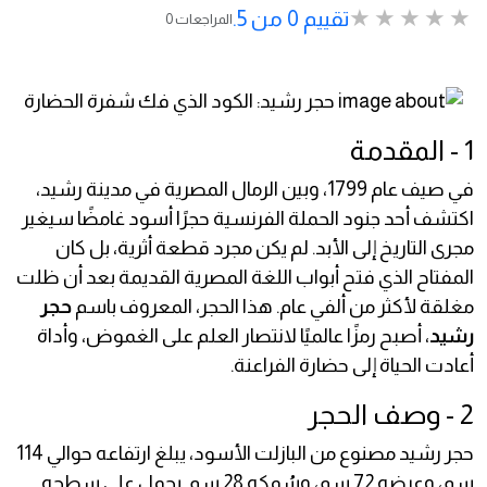
تقييم 0 من 5.
0 المراجعات
1 - المقدمة
في صيف عام 1799، وبين الرمال المصرية في مدينة رشيد،
اكتشف أحد جنود الحملة الفرنسية حجرًا أسود غامضًا سيغير
مجرى التاريخ إلى الأبد. لم يكن مجرد قطعة أثرية، بل كان
المفتاح الذي فتح أبواب اللغة المصرية القديمة بعد أن ظلت
مغلقة لأكثر من ألفي عام. هذا الحجر، المعروف باسم
حجر
رشيد
، أصبح رمزًا عالميًا لانتصار العلم على الغموض، وأداة
أعادت الحياة إلى حضارة الفراعنة.
2 - وصف الحجر
حجر رشيد مصنوع من البازلت الأسود، يبلغ ارتفاعه حوالي 114
سم، وعرضه 72 سم، وسُمكه 28 سم. يحمل على سطحه