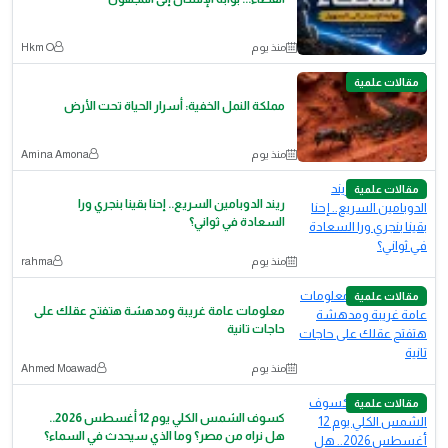
منذ يوم
Hkm O
مقالات علمية
مملكة النمل الخفية: أسرار الحياة تحت الأرض
منذ يوم
Amina Amona
مقالات علمية
ريند الدوبامين السريع.. إحنا بقينا بنجري ورا
السعادة في ثواني؟
منذ يوم
rahma
مقالات علمية
معلومات عامة غريبة ومدهشة هتفتح عقلك على
حاجات تانية
منذ يوم
Ahmed Moawad
مقالات علمية
كسوف الشمس الكلي يوم 12 أغسطس 2026..
هل نراه من مصر؟ وما الذي سيحدث في السماء؟