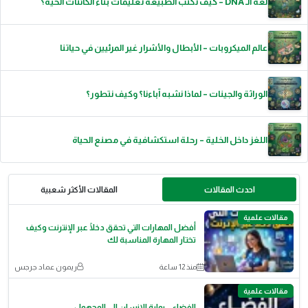
لغة الـ DNA – كيف تكتب الطبيعة تعليمات بناء الكائنات الحية؟
عالم الميكروبات – الأبطال والأشرار غير المرئيين في حياتنا
الوراثة والجينات – لماذا نشبه آباءنا؟ وكيف نتطور؟
اللغز داخل الخلية – رحلة استكشافية في مصنع الحياة
احدث المقالات
المقالات الأكثر شعبية
مقالات علمية
أفضل المهارات التي تحقق دخلًا عبر الإنترنت وكيف
تختار المهارة المناسبة لك
منذ 12 ساعة
ريمون عماد جرجس
مقالات علمية
الفضاء... بوابة الإنسان إلى المجهول