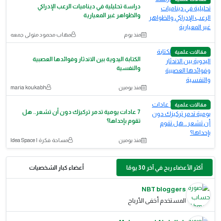
دراسة تحليلية في ديناميات الرعب الإدراكي
والظواهر غير المعيارية
منذ يوم
مهاب محمود متولى جمعه
مقالات علمية
الكتابة اليدوية بين الاندثار وفوائدها العصبية
والنفسية
منذ يومين
maria koukabh
مقالات علمية
7 عادات يومية تدمر تركيزك دون أن تشعر.. هل
تقوم بإحداها؟
منذ يومين
مساحة فكرة | Idea Space
أكثر الأعضاء ربح في آخر 30 يومًا
أعضاء كبار الشخصيات
NBT bloggers
المستخدم أخفى الأرباح