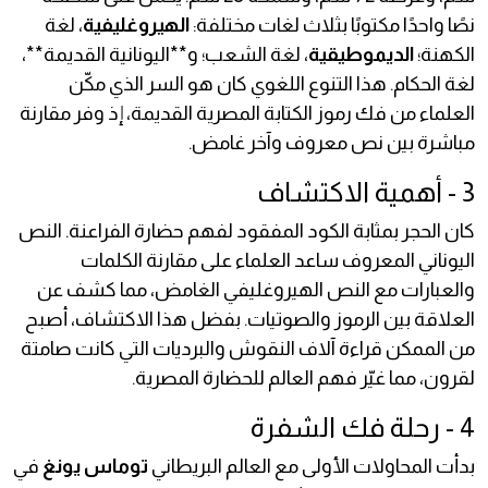
نصًا واحدًا مكتوبًا بثلاث لغات مختلفة:
الهيروغليفية
، لغة
الكهنة؛
الديموطيقية
، لغة الشعب؛ و**اليونانية القديمة**،
لغة الحكام. هذا التنوع اللغوي كان هو السر الذي مكّن
العلماء من فك رموز الكتابة المصرية القديمة، إذ وفر مقارنة
مباشرة بين نص معروف وآخر غامض.
3 - أهمية الاكتشاف
كان الحجر بمثابة الكود المفقود لفهم حضارة الفراعنة. النص
اليوناني المعروف ساعد العلماء على مقارنة الكلمات
والعبارات مع النص الهيروغليفي الغامض، مما كشف عن
العلاقة بين الرموز والصوتيات. بفضل هذا الاكتشاف، أصبح
من الممكن قراءة آلاف النقوش والبرديات التي كانت صامتة
لقرون، مما غيّر فهم العالم للحضارة المصرية.
4 - رحلة فك الشفرة
بدأت المحاولات الأولى مع العالم البريطاني
توماس يونغ
في