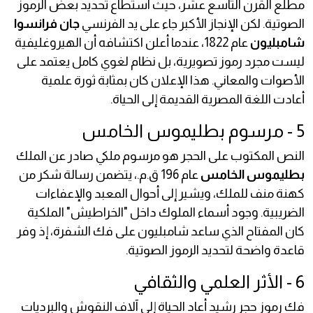
مطلع القرن التاسع عشر، حيث استطاع تحديد بعض الرموز
الصوتية. لكن الإنجاز الأكبر جاء على يد الفرنسي
جان فرانسوا
شامبليون
عام 1822، عندما أعلن اكتشافه أن الهيروغليفية
ليست مجرد رموز تصويرية، بل نظام لغوي كامل يعتمد على
الأصوات والمعاني. هذا الإعلان كان بمثابة ثورة علمية
أعادت اللغة المصرية القديمة إلى الحياة.
5 - مرسوم بطليموس الخامس
النص المكتوب على الحجر هو مرسوم ملكي صادر عن الملك
بطليموس الخامس
عام 196 ق.م.، يتضمن رسالة شكر من
كهنة منف للملك، ويشير إلى أحوال المعبد والإعفاءات
الضريبية. وجود أسماء الملوك داخل "الخراطيش" الملكية
كان المفتاح الذي ساعد شامبليون على فك الشفرة، إذ وفر
قاعدة واضحة لتحديد الرموز الصوتية.
6 - الأثر العلمي والثقافي
فك رموز حجر رشيد أعاد الحياة إلى آلاف النقوش والبرديات