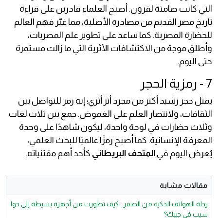
التي كانت صامتة لقرون. أصبح العلماء قادرين على قراءة
تاريخ مصر القديم من مصادره الأصلية، مما غيّر فهم العالم
للحضارة المصرية. كما ساعد على تطوير علم المصريات،
وأطلق موجة من الاكتشافات الأثرية التي ما زالت مستمرة
حتى اليوم.
7 - رمزية الحجر
يمثل حجر رشيد أكثر من مجرد أثر أثري؛ إنه رمز للتواصل بين
الثقافات، ولانتصار العلم على الغموض. جمع بين ثلاث لغات
وثلاث حضارات في لوحة واحدة، ليكون شاهدًا على وحدة
المعرفة الإنسانية. كما أصبح رمزًا عالميًا للبحث العلمي،
يُعرض اليوم في
المتحف البريطاني
كأحد أهم مقتنياته.
مقالات مشابة
رحلة الهواتف الذكية من الصفر.. كيف تطورت من أجهزة بسيطة إلى حوا
سيب في جيبك؟