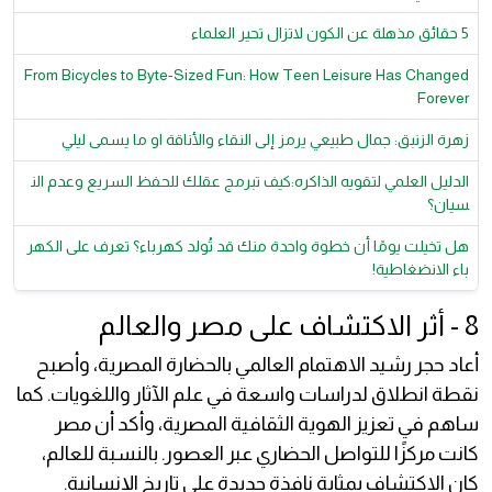
5 حقائق مذهلة عن الكون لاتزال تحير العلماء
From Bicycles to Byte-Sized Fun: How Teen Leisure Has Changed
Forever
زهرة الزنبق: جمال طبيعي يرمز إلى النقاء والأناقة او ما يسمى ليلي
الدليل العلمي لتقويه الذاكره:كيف تبرمج عقلك للحفظ السريع وعدم الن
سيان؟
هل تخيلت يومًا أن خطوة واحدة منك قد تُولد كهرباء؟ تعرف على الكهر
باء الانضغاطية!
8 - أثر الاكتشاف على مصر والعالم
أعاد حجر رشيد الاهتمام العالمي بالحضارة المصرية، وأصبح
نقطة انطلاق لدراسات واسعة في علم الآثار واللغويات. كما
ساهم في تعزيز الهوية الثقافية المصرية، وأكد أن مصر
كانت مركزًا للتواصل الحضاري عبر العصور. بالنسبة للعالم،
كان الاكتشاف بمثابة نافذة جديدة على تاريخ الإنسانية.