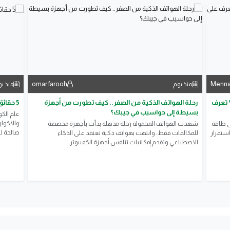
omar farooh
Menn
منذ يوم
منذ ي
؟ تعرف
رحلة الهواتف الذكية من الصفر.. كيف تطورت من أجهزة
5 حقائق مذهلة عن الكون لاتزال تحير العلماء
بسيطة إلى حواسيب في جيبك؟
علم الكو
والاكوا
ى طاقة
شهدت الهواتف المحمولة رحلة مذهلة بدأت بأجهزة مخصصة
صالحة للح
استمرار
للمكالمات فقط، وانتهت بهواتف ذكية تعتمد على الذكاء
الاصطناعي وتقدم إمكانيات تنافس أجهزة الكمبيوتر....