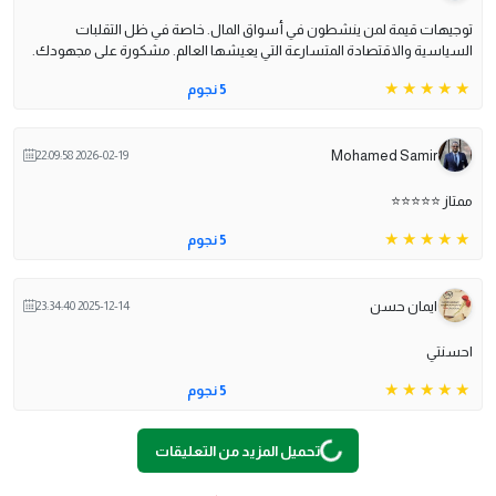
توجيهات قيمة لمن ينشطون في أسواق المال. خاصة في ظل التقلبات
السياسية والاقتصادة المتسارعة التي يعيشها العالم. مشكورة على مجهودك.
5 نجوم
Mohamed Samir
2026-02-19 22:09:58
ممتاز ⭐️⭐️⭐️⭐️⭐️
5 نجوم
ايمان حسن
2025-12-14 23:34:40
احسنتي
5 نجوم
تحميل المزيد من التعليقات
G
...
L
O
A
Di
N