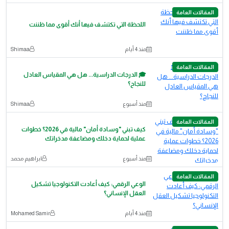
المقالات العامة
اللحظة التي تكتشف فيها أنك أقوى مما ظننت
منذ 4 أيام
Shimaa
المقالات العامة
🎓 الدرجات الدراسية... هل هي المقياس العادل
للنجاح؟
منذ أسبوع
Shimaa
المقالات العامة
كيف تبني "وسادة أمان" مالية في 2026؟ خطوات
عملية لحماية دخلك ومضاعفة مدخراتك
منذ أسبوع
ابراهيم محمد
المقالات العامة
الوعي الرقمي: كيف أعادت التكنولوجيا تشكيل
العقل الإنساني؟
منذ 4 أيام
Mohamed Samir