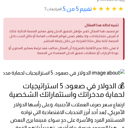
تقييم 5 من 5.
7 المراجعات
تنبيه لحاله هذا المقال
تم تصنيف هذا المقال كغير مؤهل لتحقيق الدخل وفق معايير المنصة الحالية. لذلك
لا تُعرض عليه إعلانات، ولا يظهر ضمن قوائم المقالات العامة أو نتائج البحث داخل
المنصة، لكنه يظل متاحًا للقراءة من خلال رابطه المباشر.
لا تعني حالة عدم الأهلية بالضرورة أن المقال مخالف؛ فقد ترتبط بمعايير المحتوى أو
جودة الزيارات أو متطلبات تحقيق الدخل المعتمدة في المنصة.
💰 الدولار في صعود: 5 استراتيجيات
لحماية مدخراتك واستثماراتك الشخصية
ارتفاع سعر صرف العملات الأجنبية، وعلى رأسها الدولار
الأمريكي، يُعد أحد أبرز التحديات الاقتصادية التي تواجه
المستثمر الفرد والأسرة على حدٍ سواء. فبينما يرى البعض
في هذا الصعود فرصة، يراه آخرون تهديداً يلتهم القوة