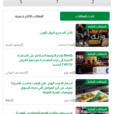
5
7
2
احدث المقالات
المقالات الأكثر شعبية
المقالات العامة
الحل السحري لنزول الوزن
منذ 4 ساعات
محمود السقا
المقالات العامة
BenQ ﺗﻘدم اﻟﺗرﻓﯾﮫ اﻟﺳﺎطﻊ ﻋﻠﻰ اﻟﺷﺎﺷﺔ
اﻟﻛﺑﯾرة إﻟﻰ ﻏرف اﻟﻣﻌﯾﺷﺔ ﻣﻊ ﺟﮭﺎز اﻟﻌرض
TH575i اﻟﺟدﯾد
منذ يوم
خدمه نشر اموالي
المقالات العامة
أسعار الذهب اليوم.. هل الوقت مناسب للشراء؟
تعرف على أبرز العوامل التي تحرك السوق
وتوقعات الفترة المقبلة
منذ يوم
Mero
المقالات العامة
كريستيانو رونالدو: القصة الكاملة من الفقر إلى