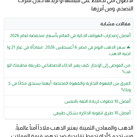
الأصول التي تحافظ على قيمتها أو تزيدها خلال فترات
التضخم، ومن أبرزها:
مقالات مشابة
أفضل إصدارات الهواتف الذكية في العالم بأسعار منخفضة لعام 2026
🔥 سعر الذهب اليوم في مصر 6 أغسطس 2026.. مفاجأة في عيار 21 وا
لجنيه الذهب
من الفوضى إلى الإنجاز: كيف يغير الذكاء الاصطناعي طريقة تنظيمك للو
قت؟
الفرق بين القهوة التجارية والقهوة المختصة: أيهما يستحق مكانًا في ك
وبك؟
أفضل 10 خطوات لزيادة الثقة بالنفس
أفضل 10 طرق لتقوية الذاكرة بشكل طبيعي
الذهب والمعادن الثمينة: يعتبر الذهب ملاذاً آمناً عالمياً،
ويستخدم كأداة تحوط تقليدية ضد تدهور قيمة العملات.