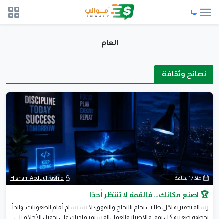
العام
نصائح وثقافة
منذ 17 ساعة
Hisham Abduul rashid
🏆 اصنع مكانك… فالقمة لا تنتظر أحدًا
رسالة تحفيزية لكل طالب يحلم بالنجاح والتفوق؛ لا تستسلم أمام الصعوبات، وابدأ
بخطوة صغيرة كل يوم، فالإصرار والعمل المستمر قادران على تحويل الأحلام إلى