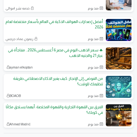
منذ يوم
خدمه نشر اموالي
أفضل إصدارات الهواتف الذكية في العالم بأسعار منخفضة لعام
2026
منذ يوم
ريمون عماد جرجس
🔥 سعر الذهب اليوم في مصر 6 أغسطس 2026.. مفاجأة في
عيار 21 والجنيه الذهب
منذ يوم
ayman elkoptan
من الفوضى إلى الإنجاز: كيف يغير الذكاء الاصطناعي طريقة
تنظيمك للوقت؟
منذ يوم
BOAOB
الفرق بين القهوة التجارية والقهوة المختصة: أيهما يستحق مكانًا
في كوبك؟
منذ يوم
Ahmed Modrić