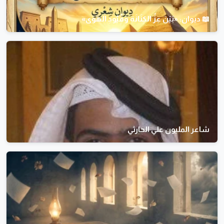
📖 ديوان: «بَيْنَ عِزِّ الكِنَانَةِ وَقُيُودِ الهَوَى»
شاعر المليون علي الحارثي