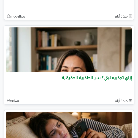
منذ 3 أيام
mido elbos
إزاي تجذبيه ليكي؟ سر الجاذبية الحقيقية
منذ 4 أيام
radwa