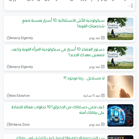
إ...
سيكولوجية الأنثى الاستثنائية: 10 أسرار نفسية تصنع
شخصيتكِ القوية!
منذ يوم
Amany Elgendy
دستور العنقاء: 10 أسرار في سيكولوجية المرأة القوية وكيف
تصنعين عهدكِ الجديد؟
منذ يوم
Amany Elgendy
لا مستحيل .. ربنا موجود !!!
منذ 11 ساعة
Kero Ebrahim
كيف تحمي حساباتك من الاختراق؟ 10 خطوات فعالة للحفاظ
على بياناتك آمنة
منذ يوم
Shbana Zezo
سر الشخصية الجذابة والكاريزما: كيف تكتشف لون عقلك