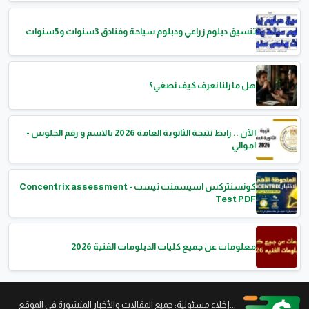
تنسيق دبلوم زراعي ودبلوم سياحة وفنادق 3سنوات و5سنوات
هل ما زلنا نعرف كيف نصغي؟
الآن .. رابط نتيجة الثانوية العامة 2026 بالاسم و رقم الجلوس -
اموالي
كونسنتركس اسيسمنت تيست - Concentrix assessment
Test PDF
معلومات عن جميع كليات الدبلومات الفنية 2026
...إخلاء مسئولية: جميع المقالات والأخبار المنشورة في الموقع