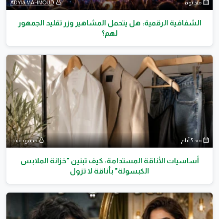
منذ يوم
ADYIa MAHMOUD
الشفافية الرقمية: هل يتحمل المشاهير وزر تقليد الجمهور
لهم؟
منذ 5 أيام
محمود ثابت
أساسيات الأناقة المستدامة: كيف تبنين "خزانة الملابس
الكبسولة" بأناقة لا تزول