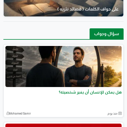
على حواف الكلمات ( قصائد نثريه )
سؤال وجواب
هل يمكن للإنسان أن يغير شخصيته؟
منذ يوم
Mohamed Samir