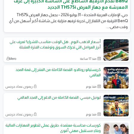
BenQ ﺗﻘدم اﻟﺗرﻓﯾﮫ اﻟﺳﺎطﻊ ﻋﻠﻰ اﻟﺷﺎﺷﺔ اﻟﻛﺑﯾرة إﻟﻰ ﻏرف
اﻟﻣﻌﯾﺷﺔ ﻣﻊ ﺟﮭﺎز اﻟﻌرض TH575i اﻟﺟدﯾد
دﺑﻲ، اﻹﻣﺎرات اﻟﻌرﺑﯾﺔ اﻟﻣﺗﺣدة – 31 ﯾوﻟﯾو 2026 – ﯾﺟﻌل ﺟﮭﺎز اﻟﻌرض TH575i
BenQ اﻟﺗرﻗﯾﺔ ﻣن اﻟﺗﻠﻔﺎز إﻟﻰ ﺗﺟرﺑﺔ ﺗرﻓﯾﮫ ﻣﻧزﻟﯾﺔ ﻋﻠﻰ ﺷﺎﺷﺔ أﻛﺑر أﺳﮭل ﻣن أي
وﻗت ﻣﺿﻰ،...
أسعار الذهب اليوم.. هل الوقت مناسب للشراء؟ تعرف على
أبرز العوامل التي تحرك السوق وتوقعات الفترة المقبلة
منذ 17 ساعة
Mero
كريستيانو رونالدو: القصة الكاملة من الفقر إلى قمة المجد
العالمي
منذ يوم
ريمون عماد جرجس
ليونيل ميسي: القصة الكاملة من الحلم إلى المجد العالمي
منذ يوم
ريمون عماد جرجس
كورسات محاسبة معتمدة: طريق عملي لتطوير المهارات المالية
وبناء مستقبل مهني أقوى