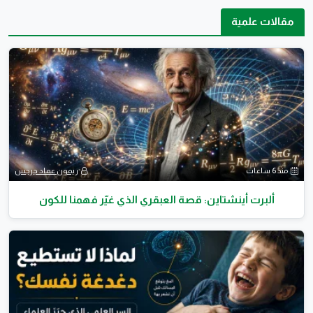
مقالات علمية
منذ 6 ساعات
ريمون عماد جرجس
ألبرت أينشتاين: قصة العبقري الذي غيّر فهمنا للكون