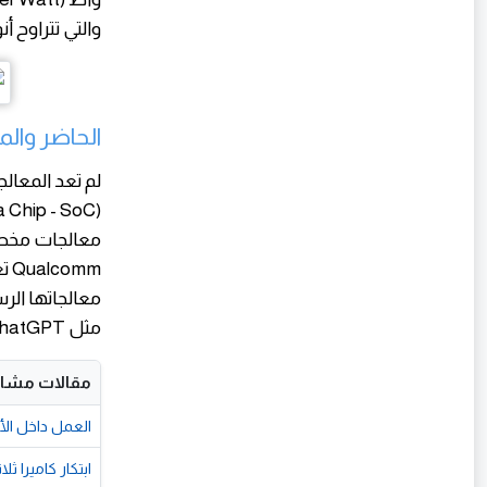
والتي تتراوح أنويتها من 4 إلى 128 ن
الحاضر وال
مثل ChatGPT .
مقالات مشاب
العمل داخل الأماكن المغلقة (fined Space Entry
ابتكار كاميرا ث