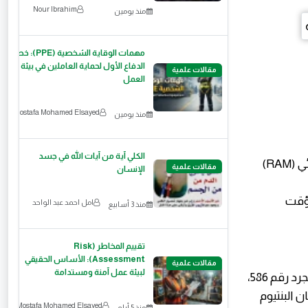
Nour Ibrahim
منذ يومين
مهمات الوقاية الشخصية (PPE): خط
الدفاع الأول لحماية العاملين في بيئة
مقالات علمية
العمل
Mostafa Mohamed Elsayed
منذ يومين
الكلي آية من آيات الله في جسد
· 80386 (1985): قفزة إلى عالم 32 بت، مما سمح بالتعامل مع ذاكرة وصول عشوائي (RAM)
مقالات علمية
الإنسان
ة التخزين المؤقت
امل احمد عبد الواحد
منذ 3 أسابيع
تقييم المخاطر (Risk
Assessment): الأساس الحقيقي
مقالات علمية
لبيئة عمل آمنة ومستدامة
في عام 1993، أحدثت إنتل ثورة تسويقية وتقنية بإطلاق معالج Pentium. لم يكن مجرد رقم 586،
 البنتيوم
Mostafa Mohamed Elsayed
منذ 5 أيام