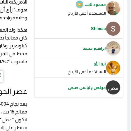
محمود ثابت
هوف" رأى أن ا
المستخدم أخفى الأرباح
وظيفة واحدة، 
Shimaa
ابراهيم محمد
فقط في المرة ا
حاسوب "ENIAC" الضخم الذي يملأ غرفة كاملة في شريحة بحجم 1/8 × 1/6 بوصة .
آية الله
المستخدم أخفى الأرباح
مرقص وليانس صبحى
عصر الحواسيب الش
سيطر على ال