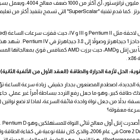
يحتوي على 3.1 مليون ترانزستور، أي أكثر م
إلى 200 ميجاهرتز . كما قدم تقنية "SuperScalar" التي تسمح بتنفيذ
تدريجياً لتتجاوز حاجز 1 جيجاهرتز وصولاً إلى
سباقاً محموماً بين إنتل وAMD، حيث برزت AMD كمنافس قوي بمعالجات
.
ية: الحل لأزمة الحرارة والطاقة (العقد الأول من الألفية الثانية)
فية الجديدة، اصطدم المصنعون بجدار حقيقي. زيادة سرعة الساعة تؤد
ك طاقة كبير، وهو ما جعل رفع التردد ببساطة أمراً غير عملي. جاء 
بسرعة معقولة؟
في عام 
تبعه معالج Core 2 Duo في عام 2006، والذي كان نقلة نوعية في كفاءة الط
واط (Performance per Watt) . هذا التحول مهد الطريق للمعالجات الحديثة ا