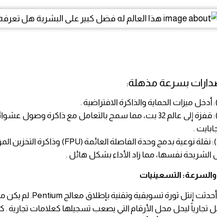
صدارات بسرعة مذهلة:
· 80486 (1989): نقلة نوعية بدمج وحدة الفاصلة العائمة (FPU) وذاكر
 والسرعة: التسعينيات
جارياً ليحل محل الأرقام التي يصعب تسجيلها كعلامات تجارية . كان