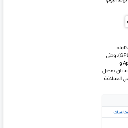
أصبحت أنظمة كاملة
(System on a Chip - SoC) تدمج وحدات تحكم الذاكرة، ومعالجات الرسوميات (GPU)، وحتى
معالجات مخصصة للذكاء الاصطناعي. على سبيل المثال، معالجات Apple M-series و
 ARM الموفرة للطاقة، بينما تتصدر Nvidia حالياً السباق بفضل
اصطناعي العملاقة