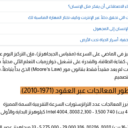
ء الاصطناعي أن يفكر مثل الإنسان؟
لتي تحقق دخلًا عبر الإنترنت وكيف تختار المهارة المناسبة لك
 الإنسان إلى المجهول
خفية: أسرار الحياة تحت الأرض
كيز في الماضي على السرعة (مقياس الجيجاهرتز)، فإن التركيز اليوم عل
كفاءة الطاقة، والقدرة على تشغيل خوارزميات التعلم الآلي محلياً. 
تطور المعالجات لم يعد مقيداً فقط بقانون مور (Law
لتصميم.
معالجات عبر العقود (1971-2010):
 أبرز المعالجات عدد الترانزستورات السرعة التقريبية السمة المميزة
1971-1978 (4-8 بت) Intel 4004, 8008 2,300 - 3,500 740 كيلوهرتز البد
1978-1985 (16-32 بت) 8088, 80286, 386 29,000 - 75,000