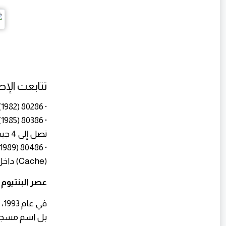
تتابعت الإ
· 80286 (1982): أدخل ميزات الحماية والذاكرة الافتراضية .
تصل إلى 4 جيجابايت .
(Cache) داخل الشريحة نفسها، مما زاد الأداء بشكل هائل .
عصر البنتيوم
بل اسم مسجل ت