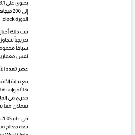
الدورة clock.
نفس معمارية x86 
عصر تعدد الأنو
مع بداية الأل
هائلة واستهلا
تعملان معاً 