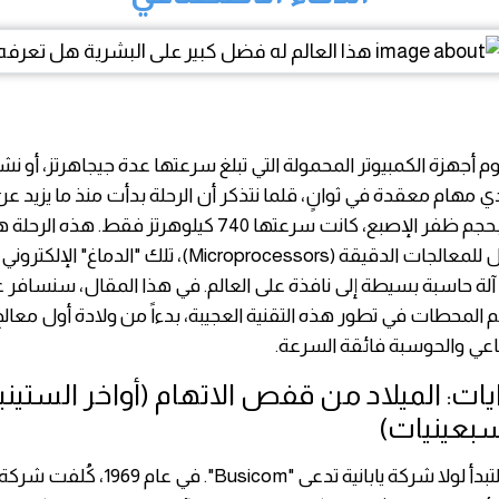
وم أجهزة الكمبيوتر المحمولة التي تبلغ سرعتها عدة جيجاهرتز، أو ن
ؤدي مهام معقدة في ثوانٍ، قلما نتذكر أن الرحلة بدأت منذ ما يزيد
عاماً بشريحة بحجم ظفر الإصبع، كانت سرعتها 740 كيلوهرتز فقط. 
التطور المذهل للمعالجات الدقيقة (Microprocessors)، تلك "الدم
ة حاسبة بسيطة إلى نافذة على العالم. في هذا المقال، سنسافر ع
لمحطات في تطور هذه التقنية العجيبة، بدءاً من ولادة أول معال
اعي والحوسبة فائقة السرعة.
يات: الميلاد من قفص الاتهام (أواخر الستين
سبعينيات)