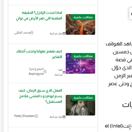
لماذا تحدث الزلازل؟ الحقيقة
مقالات علمية
العلمية التي تهز الأرض في ثوانٍ
محمد القللي
منذ ساعة
شاهد الهواتف
 عن خمسين
كيف نفهم عقولنا وتجنب أخطاء
مقالات علمية
التفكير
هذه الرحلة هي قصة
اغ" الإلكتروني الذي حوّل
اسبيروجيرا
منذ
Aspirogyra
بر الزمن
ساعة
ج وحتى عصر
العقل الذي سبق الزمان: كيف
رسم ليوناردو دافنشي ملامح
مقالات علمية
المستقبل؟
يات
Retaj Shaaban
منذ ساعة
لم تكن قصتنا لتبدأ لولا شركة يابانية تدعى "Busicom". في عام 1969، كُلفت شركة إنتel (Intel)