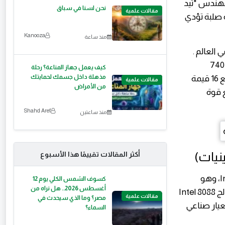
لكن المهندس "تيد
نحن لسنا في سباق
مقالات علمية
ة صلبة تؤدي
Kanooza
منذ ساعة
ق تجاري في العالم .
كان معالجاً بدائياً بمعايير اليوم، يحتوي على 2,300 ترانزستور فقط، ويعمل بسرعة 740
كيف يعمل جهاز المناعة؟ رحلة
مذهلة داخل جسمك لحمايتك
كيلوهرتز، وكان يعالج البيانات بمقدار 4 بت (4-bit)، أي أنه كان يستطيع التعامل مع 16 قيمة
مقالات علمية
من الأمراض
ع قوة
Shahd Aref
منذ ساعتين
أكثر المقالات تقييمًا هذا الأسبوع
بعد نجاح 4004، تطورت المعالجات بسرعة. في عام 1978، ظهر المعالج Intel 8086، وهو
كسوف الشمس الكلي يوم 12
أغسطس 2026.. هل نراه من
معالج 16 بت، لكن الإنجاز الحقيقي كان في عام 1981 عندما اختارت شركة IBM معالج Intel 8088
مقالات علمية
مصر؟ وما الذي سيحدث في
سوب شخصي (IBM PC) . هذا القرار وضع معمارية x86 كمعيار صناعي
السماء؟