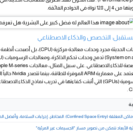
واة في الخوادم الفائقة.
مستقبل: التخصص والذكاء الاصطناعي
لم تعد المعالجات الحديثة مجرد وحدات معالجة مركزية (CPU)، بل 
Qualcomm تعتمد على معمارية
معالجاتها الرسومية (GPUs) التي أثبتت كفاءتها في تدريب نماذج الذكاء ال
ة
Con): المخاطر، إجراءات السلامة، وأفضل الممارسات
لاثية الأبعاد تتمكن من تصوير مسار "الجسيمات غير المرئية"