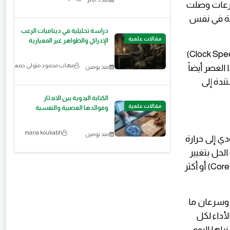
ن 1000 ضعف معالج 4004، ويعمل بسرعات وصلت
 أكثر من تعليمة في نفس
دراسة تحليلية في ديناميات الرعب
مقالات علمية
الإدراكي والظواهر غير المعيارية
تلت ذلك أجيال لاحقة مثل Pentium II و III و IV، حيث قفزت سرعات الساعة (Clock Speed)
مهاب محمود متولى جمعه
 3.8 جيجاهرتز في Pentium IV . شهد هذا العصر أيضاً
منذ يومين
ها المستندة إلى
الكتابة اليدوية بين الاندثار
مقالات علمية
وفوائدها العصبية والنفسية
maria koukabh
منذ يومين
ي إلى حرارة
الحل بتغيير
جذري في الفلسفة: بدلاً من جعل نواة واحدة فائقة السرعة، لماذا لا نضع نواتين (Core) أو أكثر
2005، أصدرت إنتل أول معالج ثنائي النواة للمستهلكين وهو Pentium D . وسرعان ما
اقة والأداء لكل
لتي نراها اليوم،