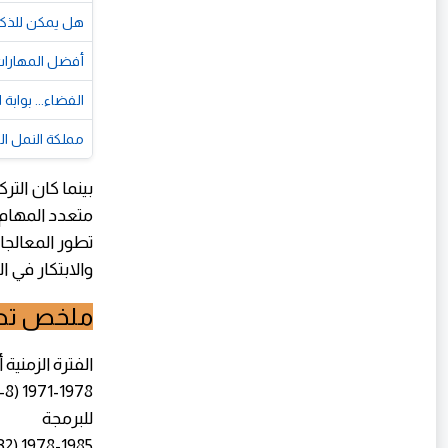
هل يمكن للذكا
أفضل المهارات ا
الفضاء... بوابة
مملكة النمل ال
بينما كان التر
متعدد المهام، 
والابتكار في ا
ملخص تطور ال
الفترة الزمنية
للبرمجة