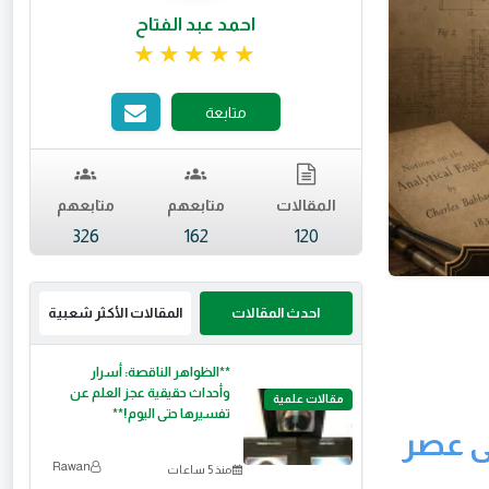
احمد عبد الفتاح
تقييم 4.99 من 5.
متابعة
المقالات
متابعهم
متابعهم
326
162
120
احدث المقالات
المقالات الأكثر شعبية
**الظواهر الناقصة: أسرار
وأحداث حقيقية عجز العلم عن
مقالات علمية
تفسيرها حتى اليوم!**
لى عصر
Rawan
منذ 5 ساعات