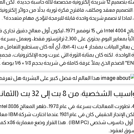
الأمريكية الناشئة بتصميم 12 شريحة إلكترونية مخصصة لآلة حاسبة جديدة . 
لتصميم معقد ومكلف، فاقترح فكرة ثورية: بدلاً من دوائر إلكتروني
لماذا لا نصمم شريحة واحدة قابلة للبرمجة لتؤدي مهام متعددة؟ .
هكذا ولد المعالج Intel 4004 في 15 نوفمبر 1971، ليكون أول معالج دقي
لواحدة . لكنه كان بمثابة الثورة التي غيرت وجه الإلكترونيات، فجم
خصية: من 8 بت إلى 32 بت (الثمانينيات)
ليكون "عقل" أول حا
سوق لعقود.