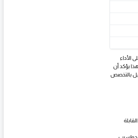
ى الأداء
هذا يؤكد أن
Moore's ) الذي بدأ يتباطأ، بل بالتخصص
اية والأولى القابلة
2 5 - 33 ميجاهرتز عصر الحواسيب