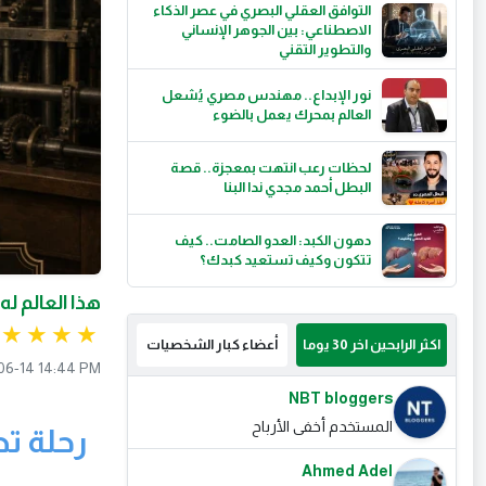
التوافق العقلي البصري في عصر الذكاء
الاصطناعي: بين الجوهر الإنساني
والتطوير التقني
نور الإبداع.. مهندس مصري يُشعل
العالم بمحرك يعمل بالضوء
لحظات رعب انتهت بمعجزة.. قصة
البطل أحمد مجدي ندا البنا
دهون الكبد: العدو الصامت.. كيف
تتكون وكيف تستعيد كبدك؟
هذا العالم ل
اكثر الرابحين اخر 30 يوما
أعضاء كبار الشخصيات
06-14 14:44 PM
NBT bloggers
المستخدم أخفى الأرباح
رحلة تط
Ahmed Adel