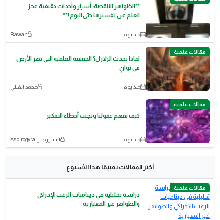
**الظواهر الناقصة: أسرار وأحداث حقيقية عجز
العلم عن تفسيرها حتى اليوم!**
منذ يوم
Rawan
مقالات علمية
لماذا تحدث الزلازل؟ الحقيقة العلمية التي تهز الأرض
في ثوانٍ
منذ يوم
محمد القللي
مقالات علمية
كيف نفهم عقولنا وتجنب أخطاء التفكير
منذ يوم
اسبيروجيرا Aspirogyra
أكثر المقالات تقييمًا هذا الأسبوع
مقالات علمية
دراسة تحليلية في ديناميات الرعب الإدراكي
والظواهر غير المعيارية