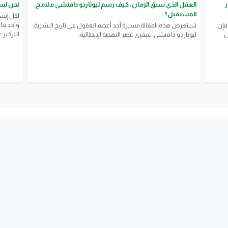
ر
العقل الذي سبق الزمان: كيف رسم ليوناردو دافنشي ملامح
نحن لس
المستقبل؟
لكل إنسا
واحد ينا
فإن
تستعرض هذه المقالة مسيرة أحد أعظم العقول في تاريخ البشرية،
التركيز 
ل
ليوناردو دافنشي، عبقري عصر النهضة الإيطالية.