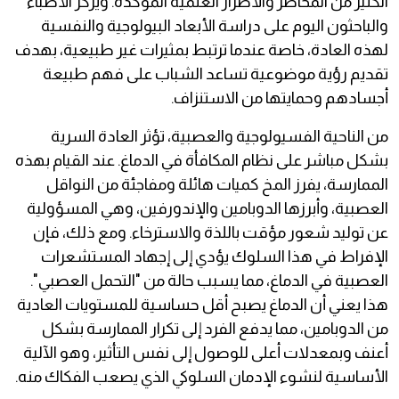
الكثير من المخاطر والأضرار العلمية المؤكدة. ويركز الأطباء
والباحثون اليوم على دراسة الأبعاد البيولوجية والنفسية
لهذه العادة، خاصة عندما ترتبط بمثيرات غير طبيعية، بهدف
تقديم رؤية موضوعية تساعد الشباب على فهم طبيعة
أجسادهم وحمايتها من الاستنزاف.
من الناحية الفسيولوجية والعصبية، تؤثر العادة السرية
بشكل مباشر على نظام المكافأة في الدماغ. عند القيام بهذه
الممارسة، يفرز المخ كميات هائلة ومفاجئة من النواقل
العصبية، وأبرزها الدوبامين والإندورفين، وهي المسؤولية
عن توليد شعور مؤقت باللذة والاسترخاء. ومع ذلك، فإن
الإفراط في هذا السلوك يؤدي إلى إجهاد المستشعرات
العصبية في الدماغ، مما يسبب حالة من "التحمل العصبي".
هذا يعني أن الدماغ يصبح أقل حساسية للمستويات العادية
من الدوبامين، مما يدفع الفرد إلى تكرار الممارسة بشكل
أعنف وبمعدلات أعلى للوصول إلى نفس التأثير، وهو الآلية
الأساسية لنشوء الإدمان السلوكي الذي يصعب الفكاك منه.