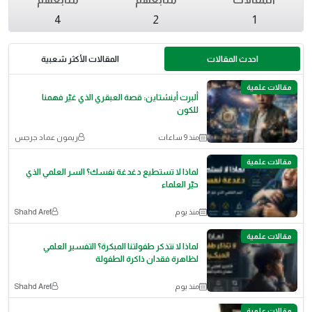
4
2
1
احدث المقالات
المقالات الأكثر شعبية
مقالات علمية
ألبرت أينشتاين: قصة العبقري الذي غيّر فهمنا
للكون
منذ 9 ساعات
ريمون عماد جرجس
مقالات علمية
لماذا لا تستطيع دغدغة نفسك؟ السر العلمي الذي
حيّر العلماء
منذ يوم
Shahd Aref
مقالات علمية
لماذا لا نتذكر طفولتنا المبكرة؟ التفسير العلمي
لظاهرة فقدان ذاكرة الطفولة
منذ يوم
Shahd Aref
مقالات علمية