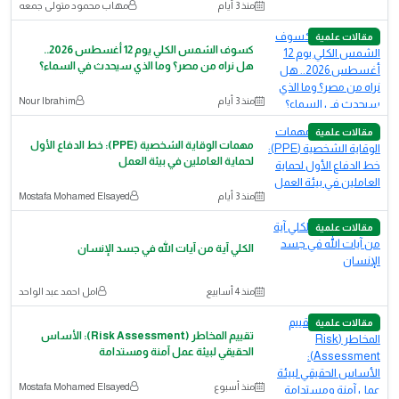
منذ 3 أيام
مهاب محمود متولى جمعه
مقالات علمية
كسوف الشمس الكلي يوم 12 أغسطس 2026..
هل نراه من مصر؟ وما الذي سيحدث في السماء؟
منذ 3 أيام
Nour Ibrahim
مقالات علمية
مهمات الوقاية الشخصية (PPE): خط الدفاع الأول
لحماية العاملين في بيئة العمل
منذ 3 أيام
Mostafa Mohamed Elsayed
مقالات علمية
الكلي آية من آيات الله في جسد الإنسان
منذ 4 أسابيع
امل احمد عبد الواحد
مقالات علمية
تقييم المخاطر (Risk Assessment): الأساس
الحقيقي لبيئة عمل آمنة ومستدامة
منذ أسبوع
Mostafa Mohamed Elsayed