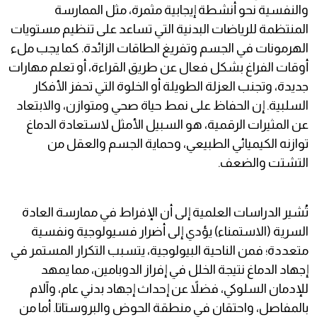
والنفسية نحو أنشطة إيجابية مثمرة، مثل الممارسة
المنتظمة للرياضات البدنية التي تساعد على تنظيم مستويات
الهرمونات في الجسم وتفريغ الطاقات الزائدة. كما يجب ملء
أوقات الفراغ بشكل فعال عن طريق القراءة، أو تعلم مهارات
جديدة، وتجنب العزلة الطويلة أو الخلوة التي تحفز الأفكار
السلبية. إن الحفاظ على نمط حياة صحي ومتوازن، والابتعاد
عن المثيرات الرقمية، هو السبيل الأمثل لاستعادة الدماغ
توازنه الكيميائي الطبيعي، وحماية الجسم والعقل من
التشتت والضعف.
تُشير الدراسات العلمية إلى أن الإفراط في ممارسة العادة
السرية (الاستمناء) يؤدي إلى أضرار فسيولوجية ونفسية
متعددة؛ فمن الناحية البيولوجية، يتسبب التكرار المستمر في
إجهاد الدماغ نتيجة الخلل في إفراز الدوبامين، مما يمهد
للإدمان السلوكي، فضلاً عن إحداث إجهاد بدني عام، وآلام
بالمفاصل، واحتقان في منطقة الحوض والبروستاتا. أما من