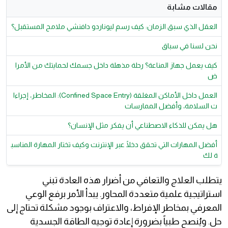
مقالات مشابة
العقل الذي سبق الزمان: كيف رسم ليوناردو دافنشي ملامح المستقبل؟
نحن لسنا في سباق
كيف يعمل جهاز المناعة؟ رحلة مذهلة داخل جسمك لحمايتك من الأمرا
ض
العمل داخل الأماكن المغلقة (Confined Space Entry): المخاطر، إجراءا
ت السلامة، وأفضل الممارسات
هل يمكن للذكاء الاصطناعي أن يفكر مثل الإنسان؟
أفضل المهارات التي تحقق دخلًا عبر الإنترنت وكيف تختار المهارة المناسب
ة لك
يتطلب العلاج والتعافي من أضرار هذه العادة تبني
استراتيجية علمية متعددة المحاور. يبدأ الأمر برفع الوعي
المعرفي بمخاطر الإفراط، والاعتراف بوجود مشكلة تحتاج إلى
حل. ويُنصح طبياً بضرورة إعادة توجيه الطاقة الجسدية