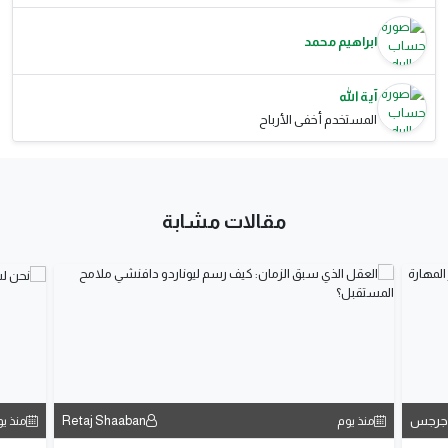
ابراهيم محمد
آية الله
المستخدم أخفى الأرباح
مقالات مشابة
 جرجس
Retaj Shaaban
منذ يوم
منذ ي