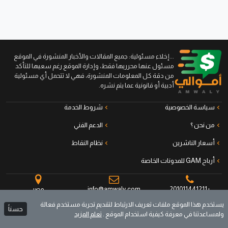
...إخلاء مسئولية: جميع المقالات والأخبار المنشورة في الموقع
مسئول عنها محرريها فقط، وإدارة الموقع رغم سعيها للتأكد
من دقة كل المعلومات المنشورة، فهي لا تتحمل أي مسئولية
أدبية أو قانونية عما يتم نشره.
سياسة الخصوصية
شروط الخدمة
من نحن ؟
الدعم الفني
أسعار الناشرين
نظام النقاط
أرباح GAM للمدونات الخاصة
+201011441211
info@amwaly.com
مصر
يستخدم هذا الموقع ملفات تعريف الارتباط لتقديم تجربة مستخدم فعالة
حسناً
ولمساعدتنا في معرفة كيفية استخدام الموقع .
تعلم المزيد
جميع الحقوق محفوظة © أموالي منصة الناشرين