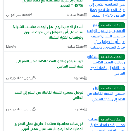
اﻟﻛﺑﯾرة إﻟﻰ ﻏرف اﻟﻣﻌﯾﺷﺔ ﻣﻊ ﺟﮭﺎز اﻟﻌرض
TH575i اﻟﺟدﯾد
منذ 9 ساعات
خدمه نشر اموالي
المقالات العامة
أسعار الذهب اليوم.. هل الوقت مناسب للشراء؟
تعرف على أبرز العوامل التي تحرك السوق
وتوقعات الفترة المقبلة
منذ 22 ساعة
Mero
المقالات العامة
كريستيانو رونالدو: القصة الكاملة من الفقر إلى
قمة المجد العالمي
منذ يوم
ريمون عماد جرجس
المقالات العامة
ليونيل ميسي: القصة الكاملة من الحلم إلى المجد
العالمي
منذ يوم
ريمون عماد جرجس
المقالات العامة
كورسات محاسبة معتمدة: طريق عملي لتطوير
المهارات المالية وبناء مستقبل مهني أقوى