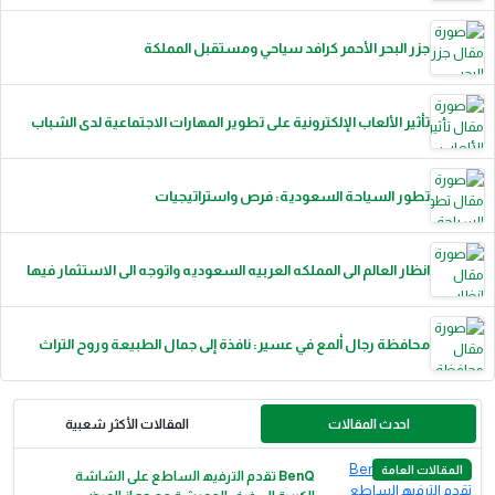
جزر البحر الأحمر كرافد سياحي ومستقبل المملكة
تأثير الألعاب الإلكترونية على تطوير المهارات الاجتماعية لدى الشباب
تطور السياحة السعودية: فرص واستراتيجيات
انظار العالم الى المملكه العربيه السعوديه واتوجه الى الاستثمار فيها
محافظة رجال ألمع في عسير: نافذة إلى جمال الطبيعة وروح التراث
احدث المقالات
المقالات الأكثر شعبية
المقالات العامة
BenQ ﺗﻘدم اﻟﺗرﻓﯾﮫ اﻟﺳﺎطﻊ ﻋﻠﻰ اﻟﺷﺎﺷﺔ