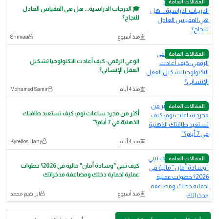
المقالات العامة
🎓 الدرجات الدراسية... هل هي المقياس العادل
للنجاح؟
منذ أسبوع
Shimaa
المقالات العامة
الوعي الرقمي: كيف أعادت التكنولوجيا تشكيل
العقل الإنساني؟
منذ 4 أيام
Mohamed Samir
المقالات العامة
أكثر من مجرد ساعات نوم: كيف تستعيد طاقتك
الذهنية في 7 أيام؟"
منذ 4 أيام
Kyrellos Hany
المقالات العامة
كيف تبني "وسادة أمان" مالية في 2026؟ خطوات
عملية لحماية دخلك ومضاعفة مدخراتك
منذ أسبوع
ابراهيم محمد