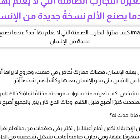
يّرنا التجارب الصامتة التي لا يعلم بها
ما يصنع الألم نسخةً جديدة من الإنس
يعلنه الإنسان، فهناك معارك تُخاض في صمت، وجروح لا يراها أح
قًا في النفس حتى يبدو الإنسان بعدها وكأنه أصبح شخصاً آخر.
 بشخص كنت تعرفه منذ سنوات، فوجدته مختلفًا تمامًا؟ ذلك المر
لمتحدث كثيرًا أصبح قليل الكلام، وذاك الذي كان يثق بالجميع أصبح 
 ماذا حدث له؟
 الإجابة لا تكون أمام أعيننا، بل تختبئ في صفحات من حياته لم نقرأ
 شهودًا عليها، وفي تجارب صامتة أعادت تشكيل شخصيته من الدا