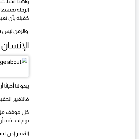
ولهذا أيضًا، ح
الرحلة نفسها،
كفيلة بأن تعيد
والزمن ليس سو
الإنسان ل
يبدو لنا أحيان
فالتغيير الحق
كل موقف مؤلم،
يوم نجد فيه أن
التغيير إذن ليس