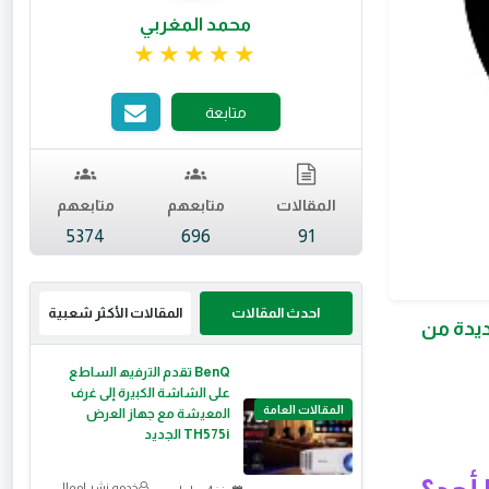
محمد المغربي
تقييم 4.99 من 5.
متابعة
المقالات
متابعهم
متابعهم
5374
696
91
احدث المقالات
المقالات الأكثر شعبية
جديدة من
BenQ ﺗﻘدم اﻟﺗرﻓﯾﮫ اﻟﺳﺎطﻊ
ﻋﻠﻰ اﻟﺷﺎﺷﺔ اﻟﻛﺑﯾرة إﻟﻰ ﻏرف
المقالات العامة
اﻟﻣﻌﯾﺷﺔ ﻣﻊ ﺟﮭﺎز اﻟﻌرض
TH575i اﻟﺟدﯾد
خدمه نشر اموالي