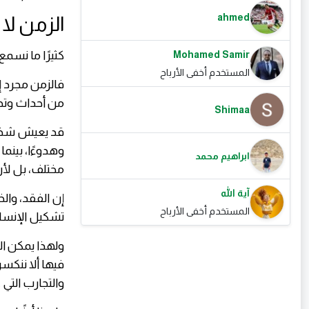
ahmed
الزمن لا 
كثيرًا ما نسمع 
Mohamed Samir
المستخدم أخفى الأرباح
فالزمن مجرد إط
من أحداث وتج
Shimaa
قد يعيش شخصا
وهدوءًا، بينما
ابراهيم محمد
مختلف، بل لأن
آية الله
إن الفقد، وال
المستخدم أخفى الأرباح
تشكيل الإنسان
ولهذا يمكن الق
فيها ألا ننكس
والتجارب التي 