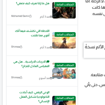
 الرحلة. أما
هل ما زلنا نعرف كيف نصغي؟
المقالات العامة
ها كانت
لى نفسه.
Mohamed Samir
منذ 3 أيام
اللحظة التي تكتشف فيها أنك
المقالات العامة
أقوى مما ظننت
Shimaa
منذ 3 أيام
🎓 الدرجات الدراسية... هل هي
المقالات العامة
المقياس العادل للنجاح؟
متتابعة.
Shimaa
منذ أسبوع
س، حتى يأتي
الوعي الرقمي: كيف أعادت
التكنولوجيا تشكيل العقل
المقالات العامة
الإنساني؟