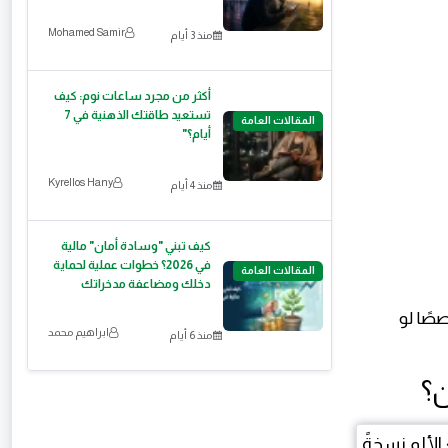
Mohamed Samir
منذ 3 أيام
أكثر من مجرد ساعات نوم: كيف
تستعيد طاقتك الذهنية في 7
المقالات العامة
أيام؟"
Kyrellos Hany
منذ 4 أيام
كيف تبني "وسادة أمان" مالية
في 2026؟ خطوات عملية لحماية
المقالات العامة
دخلك ومضاعفة مدخراتك
صًا لو
ابراهيم محمد
منذ 6 أيام
ن؟