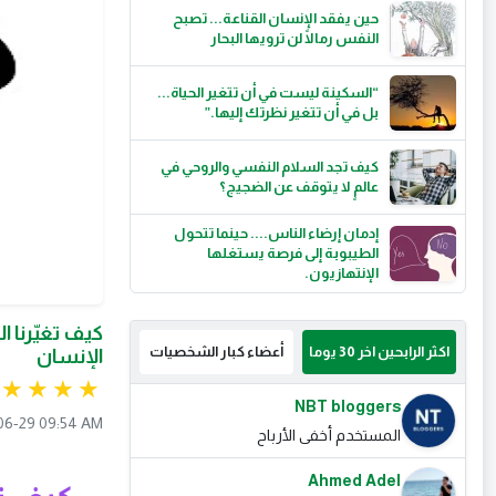
حين يفقد الإنسان القناعة... تصبح
النفس رمالًا لن ترويها البحار
“السكينة ليست في أن تتغير الحياة...
بل في أن تتغير نظرتك إليها.”
كيف تجد السلام النفسي والروحي في
عالمٍ لا يتوقف عن الضجيج؟
إدمان إرضاء الناس.... حينما تتحول
الطيبوبة إلى فرصة يستغلها
الإنتهازيون.
كيف تغيّرنا ا
اكثر الرابحين اخر 30 يوما
أعضاء كبار الشخصيات
الإنسان
NBT bloggers
06-29 09:54 AM
المستخدم أخفى الأرباح
Ahmed Adel