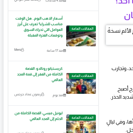
 أحد؟
منذ 4 ساعات
ان
أسعار الذهب اليوم.. هل الوقت
مناسب للشراء؟ تعرف على أبرز
المقالات العامة
العوامل التي تحرك السوق
وتوقعات الفترة المقبلة
Mero
منذ 17 ساعة
د، وتجارب
كريستيانو رونالدو: القصة
الكاملة من الفقر إلى قمة المجد
المقالات العامة
العالمي
ح أصبح
ريمون عماد جرجس
منذ يوم
شديد الحذر.
ليونيل ميسي: القصة الكاملة من
المقالات العامة
الحلم إلى المجد العالمي
ها، وفي ليالٍ
خل.
ريمون عماد جرجس