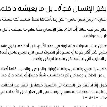
يغيّر الإنسان فجأة... بل ما يعيشه داخله:
عبارة: "الزمن يغيّر الناس." لكن إذا تأملناها قليلًا، سنجد أنها ليست د
ار تمر فيه حياتنا، أما الذي يغيّر الإنسان حقًا فهو ما يعيشه داخل 
ارب ومواقف.
ن عشر سنوات متساوية في عدد الأيام، لكن أحدهما يخرج منها 
 يخرج الآخر أكثر خوفًا أو قسوة أو انطواءً. ليس لأن الزمن عامل أ
 التجارب التي عاشها كل منهما لم تكن واحدة.
خذلان، والنجاح، والفشل، والمسؤولية، والمرض، والحب... كلها أحدا
 من الداخل. ومع كل تجربة يكتسب شيئًا جديدًا، أو يفقد جزءًا مما 
ول إننا لا نتغيّر في اللحظة التي انكسرنا فيها، بل نتغيّر عبر لحظات ك
ر. فليست اللحظات بمفهوم الوقت هي التي تغيّرنا، بل الأحداث التي
عشناها خلالها.