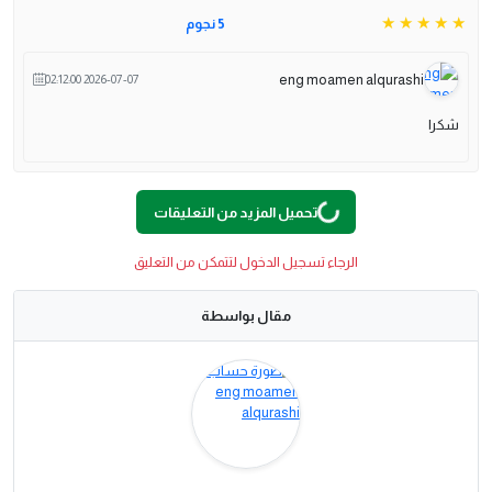
5 نجوم
eng moamen alqurashi
2026-07-07 02:12:00
شكرا
تحميل المزيد من التعليقات
G
...
L
O
A
Di
N
الرجاء تسجيل الدخول لتتمكن من التعليق
مقال بواسطة