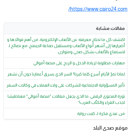
https://www.cairo24.com/
مقالات مشابة
اكتشف كل ما تحتاج معرفته عن الألعاب الإلكترونية، من أهم فوائدها و
أضرارها إلى أشهر أنواع الألعاب ومستقبل صناعة الجيمنج، مع نصائح ل
لاستمتاع بالألعاب بشكل صحي ومتوازن.
مهارات مطلوبة لزيادة الدخل و الربح على منصة أموالي
لماذا تمرّ الأيام أسرع كلما كبرنا؟ السر الذي يسرق أعمارنا دون أن نشعر
تأثير المسؤولية الاجتماعية للشركات على ولاء العملاء في وكالات السفر
ثورة المحتوى الرقمي: ما الذي يجعل مقالات "منصة أموالي" مغناطيسًا
لجذب القراء والكتّاب العرب؟
من عندي فكرة لـ كتبت رواية
موقع صدي البلد