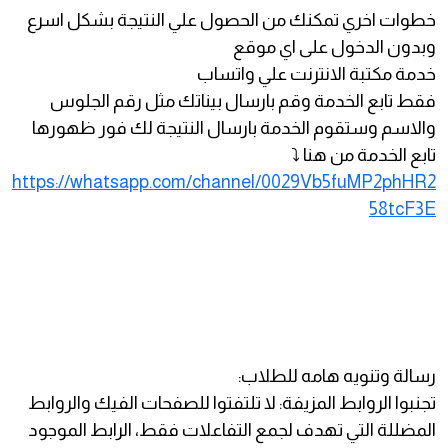
خطوات اخري تمكنك من الحصول علي النتيجة بشكل اسرع
وبدون الدخول على اي موقع
خدمة مكتبة الانترنت علي واتساب
فقط تابع الخدمة وقم بارسال بيناتك مثل رقم الجلوس
والاسم وستقوم الخدمة بارسال النتيجة لك فور ظهورها
تابع الخدمة من هنا ⤵️
https://whatsapp.com/channel/0029Vb5fuMP2phHR2
58tcF3E
رسالة وتنويه هامه للطلاب:
تجنبوا الروابط المزيفة: لا تلتفتوا للصفحات الفيك والروابط
المضللة التي تهدف لجمع التفاعلات فقط، الرابط الموجود