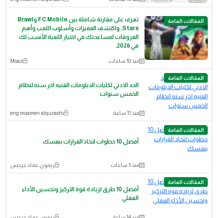
تعرف على مقارنة شاملة بين FC Mobile وBrawl
المقالات العامة
Stars، واكتشف المميزات وأسلوب اللعب وأهم
الفروقات لمساعدتك في اختيار اللعبة الأنسب لك
في 2026.
منذ 10 ساعات
Moaz
المقالات العامة
الحد الادني لكليات الدبلومات الفنيه اخر سنه لنظام
الخمس سنوات
منذ 11 ساعة
eng moamen alqurashi
المقالات العامة
أفضل 10 خطوات لتخاذ القرارات بنفسك
منذ 5 ساعات
ريمون عماد جرجس
المقالات العامة
أفضل 10 طرق لزيادة قوة التركيز وتحسين الأداء
العقلي
منذ 14 ساعة
ريمون عماد جرجس