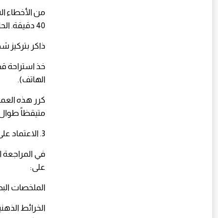
من الأخطاء ال
40 دقيقة. الحل السحري هو تقنية البومودورو:
ذاكر بتركيز شديد لم
الهاتف).
متيقظاً طوال 
3. الاعتماد على التلخيص والخرائط الذهنية
في المراجعة ا
على:
الملخصات البصر
الخرائط الذه