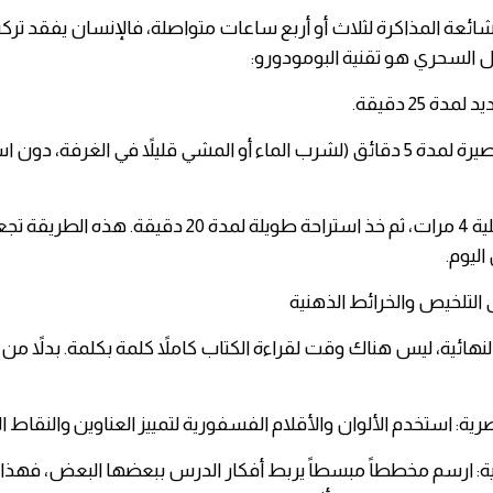
شائعة المذاكرة لثلاث أو أربع ساعات متواصلة، فالإنسان يفقد تركي
دة 25 دقيقة.
خذ استراحة قصيرة لمدة 5 دقائق (لشرب الماء أو المشي قليلاً في الغرفة، دو
كرر هذه العملية 4 مرات، ثم خذ استراحة طويلة لمدة 20 دقيقة.
اليوم.
لنهائية، ليس هناك وقت لقراءة الكتاب كاملاً كلمة بكلمة. بدلاً من
ية: استخدم الألوان والأقلام الفسفورية لتمييز العناوين والنقاط ا
نية: ارسم مخططاً مبسطاً يربط أفكار الدرس ببعضها البعض، فهذ