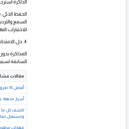
الذاكرة استرجا
الحفظ الذكي: 
السمع والتردي
للاختبارات الن
4. حل الامتحانات السابقة (السر الأكبر للتفوق)
المذاكرة بدون
السابقة لسببي
مقالات مشاب
أفضل 10 طرق لزيادة قوة التركيز وتحسين الأداء العقلي
أسرار مذهلة ع
اكتشف كل ما تح
ومستقبل صناعة
مهارات مطلوبة 