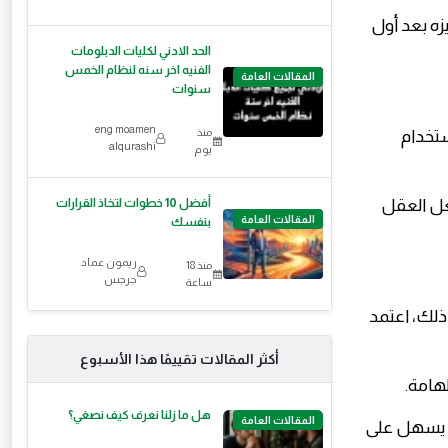
زه بعد أول
الحد الادني لكليات الدبلومات
الفنيه اخر سنه لنظام الخمس
المقالات العامة
سنوات
eng moamen
منذ
ن استخدام
alqurashi
يوم
 هذه الطريقة تجعل العقل
أفضل 10 خطوات لتخاذ القرارات
المقالات العامة
بنفسك
ريمون عماد
منذ 18
جرجس
ساعة
 ذلك، اعتمد
أكثر المقالات تقييمًا هذا الأسبوع
لهامة.
هل ما زلنا نعرف كيف نصغي؟
المقالات العامة
ا يسهل على