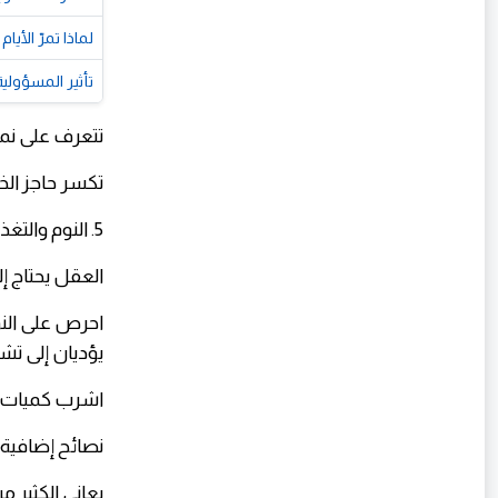
لماذا تمرّ الأي
تأثير المسؤولي
تتعرف على نم
تكسر حاجز ال
5. النوم والتغذية السليمة
العقل يحتاج إل
يؤديان إلى تش
اشرب كميات ك
نصائح إضافية ل
يعاني الكثير 