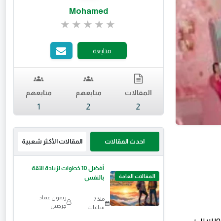
Mohamed
تقييم 0 من 5.
متابعة
المقالات
متابعهم
متابعهم
1
2
2
احدث المقالات
المقالات الأكثر شعبية
أفضل 10 خطوات لزيادة الثقة
المقالات العامة
بالنفس
ريمون عماد
منذ 7
جرجس
ساعات
، وبسبب