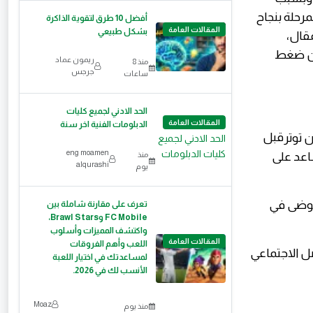
مرحلة بنجاح
أفضل 10 طرق لتقوية الذاكرة
المقالات العامة
بشكل طبيعي
مقال،
دون ضغط
ريمون عماد
منذ 8
جرجس
ساعات
الحد الادني لجميع كليات
المقالات العامة
الدبلومات الفنية اخر سنة
قبل
eng moamen
ساعد على
منذ
alqurashi
يوم
لفوضى في
تعرف على مقارنة شاملة بين
FC Mobile وBrawl Stars،
واكتشف المميزات وأسلوب
المقالات العامة
اللعب وأهم الفروقات
صل الاجتماعي
لمساعدتك في اختيار اللعبة
الأنسب لك في 2026.
Moaz
منذ يوم