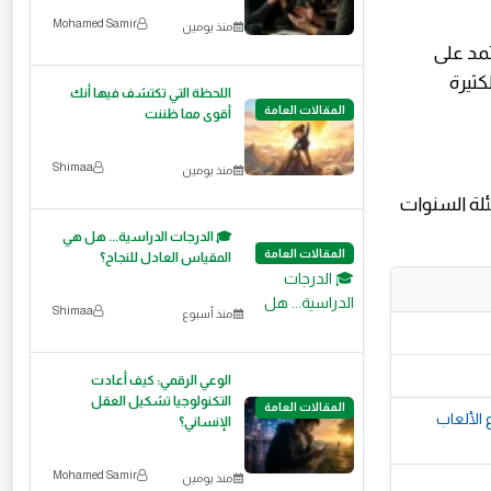
Mohamed Samir
منذ يومين
تمد على
كثيرة
اللحظة التي تكتشف فيها أنك
المقالات العامة
أقوى مما ظننت
Shimaa
منذ يومين
ئلة السنوات
🎓 الدرجات الدراسية... هل هي
المقالات العامة
المقياس العادل للنجاح؟
Shimaa
منذ أسبوع
الوعي الرقمي: كيف أعادت
التكنولوجيا تشكيل العقل
المقالات العامة
 الألعاب
الإنساني؟
Mohamed Samir
منذ يومين