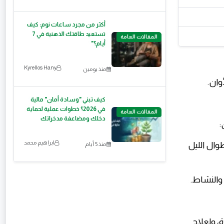
أكثر من مجرد ساعات نوم: كيف
تستعيد طاقتك الذهنية في 7
المقالات العامة
أيام؟"
Kyrellos Hany
منذ يومين
وان.
كيف تبني "وسادة أمان" مالية
في 2026؟ خطوات عملية لحماية
المقالات العامة
دخلك ومضاعفة مدخراتك
:
ابراهيم محمد
والسهر طوال الليل
منذ 5 أيام
والنشاط.
، ولعلاج