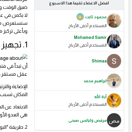
افضل الاعضاء تقيما هذا الاسبوع
ضيق الوقت وترا
لا يكمن في عد
محمود ثابت
سنستعرض معاً
المستخدم أخفى الأرباح
وبأعلى تركيز 
Mohamed Samir
1. تجهيز بيئة المذاكرة المناسبة
المستخدم أخفى الأرباح
Shimaa
أن تبدأ في فت
عقل مستقر:
ابراهيم محمد
الإضاءة والتر
المكان تسبب 
آية الله
المستخدم أخفى الأرباح
الابتعاد عن ا
هي العدو الأو
مرقص وليانس صبحى
2. طريقة "البومودورو" (تقنية الطماطم) لإدارة الوقت