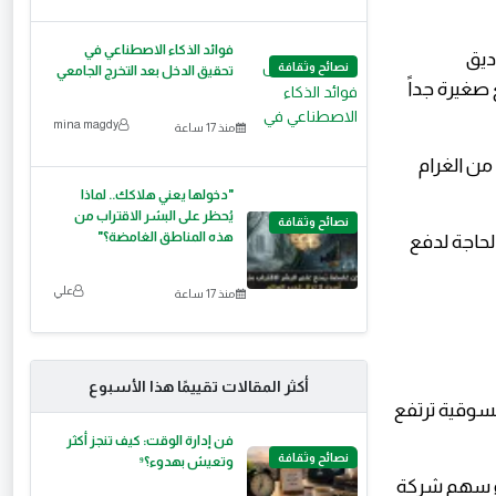
فوائد الذكاء الاصطناعي في
ديق
نصائح وثقافة
تحقيق الدخل بعد التخرج الجامعي
 صغيرة جداً
mina magdy
منذ 17 ساعة
من الغرام
"دخولها يعني هلاكك.. لماذا
يُحظر على البشر الاقتراب من
نصائح وثقافة
هذه المناطق الغامضة؟"
لحاجة لدفع
علي
منذ 17 ساعة
أكثر المقالات تقييمًا هذا الأسبوع
لسوقية ترتفع
فن إدارة الوقت: كيف تنجز أكثر
نصائح وثقافة
وتعيش بهدوء؟⁹
اء سهم شركة