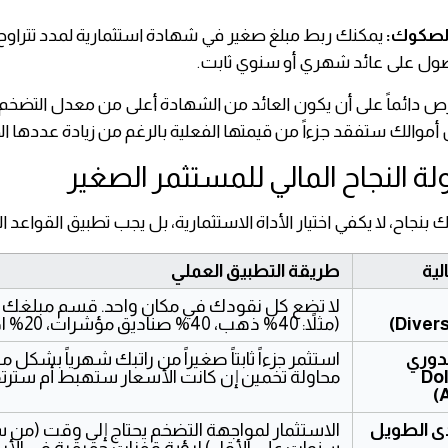
لصكوك:
يمكنك ربط مبلغ صغير في شهادة استثمارية لمدد تتراوح 
ص دائماً على أن يكون العائد من الشهادة أعلى من معدل التضخم 
ن أموالك ستفقد جزءاً من قيمتها الفعلية بالرغم من زيادة عددها ا
ة النجاح المالي للمستثمر الصغير
 بنجاح، لا يكفي اختيار الأداة الاستثمارية، بل يجب تطبيق القواعد الذ
لية
طريقة التطبيق العملي
(مثلاً: 40% ذهب، 40% صناديق مؤشرات، 20% ادخار مرن).
الاستثمار الدوري 
(Do
محاولة تخمين إن كانت الأسعار ستهبط أم سترت
A
دى الطويل
سنوات على الأقل) لرؤية قفزات حقيقية في الأرب