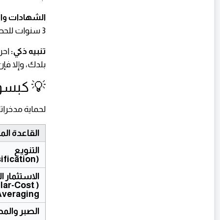
الشهادات وا
3 سنوات للحصول على عائد شهري أو سنوي ثابت.
تنبيه ذكي:
احر
بلدك، وإلا فإ
💡 كبسول
لحماية مدخراتك
القاعدة الما
التنويع 
(Diversification)
llar-Cost 
veraging)
الصبر والم