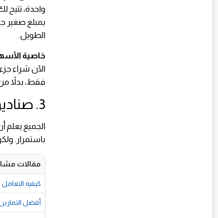
واحدة، تتيح ل
بمبلغ صغير جد
الطويل.
خاصية الأسهم الكسرية 
فقط، بدلاً من
3. صناديق الاستثمار العقاري (REITs)
الجميع يعلم أ
باستمرار. ولك
مقالات مشاب
كيفيه التعامل
أفضل التمارين