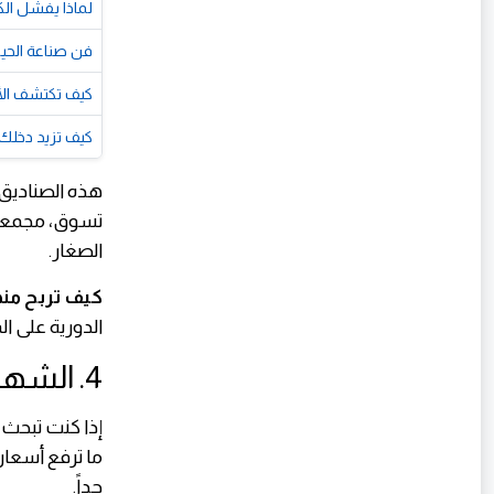
لماذا يفشل ال
فن صناعة الحياة
كيف تكتشف الأ
كيف تزيد دخلك
هذه الصناديق
تسوق، مجمعات
الصغار.
كيف تربح منه
الدورية على ال
4. الشهادات البنكية عالية العائد والصكوك الإسلامية
إذا كنت تبحث ع
ما ترفع أسعار
جداً.