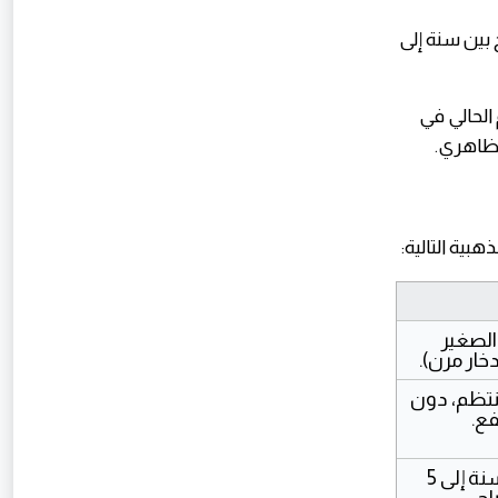
بين سنة إلى
الحالي في
لظاهري.
هبية التالية:
لا تضع كل نقودك في مكان واحد. قسم مبلغك الصغير 
استثمر جزءاً ثابتاً صغيراً من راتبك شهرياً بشكل منتظم، دون 
فع.
الاستثمار لمواجهة التضخم يحتاج إلى وقت (من سنة إلى 5 
اح.