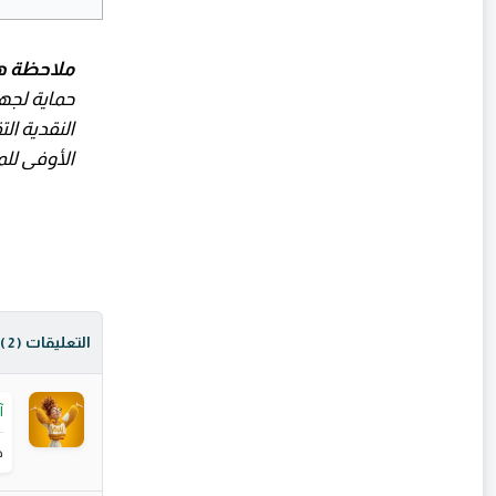
ملاحظة ه
حماية لجه
النقدية ال
الأوفى للم
التعليقات
( 2 )
آ
ج