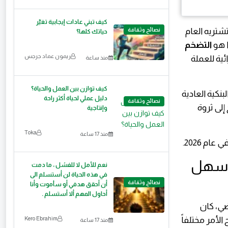
كيف تبني عادات إيجابية تغيّر
شتريه العام
نصائح وثقافة
حياتك كلها؟
ا هو
التضخم
ريمون عماد جرجس
ية للعملة
منذ ساعة
كيف توازن بين العمل والحياة؟
بنكية العادية
دليل عملي لحياة أكثر راحة
نصائح وثقافة
 إلى ثروة
وإنتاجية
Toka
منذ 17 ساعة
م 2026.
(أسهل
نعم للأمل لا للفشل ، ما دمت
في هذه الحياة لن أستسلم الى
نصائح وثقافة
أن أحقق هدفي أو سأموت وأنا
أحاول المهم ألا أستسلم .
ضي، كان
لب مبالغ ضخمة لشراء سبائك، ولكن في عام 2026 أصبح الأمر مختلفاً
Kero Ebrahim
منذ 17 ساعة