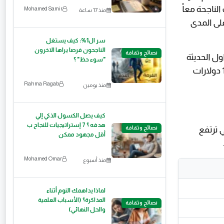
لناجحة معاً
Mohamed Samir
منذ 17 ساعة
على المدى
سر ال1%: كيف يستغل
الناجحون فرصا يراها الاخرون
نصائح وثقافة
ل الحديثة
"سوء حظ" ؟
الآن شراء جزء من سهم شركة عملاقة (مثل أبل أو مايكروسوفت) بقيمة 5 أو 10 دولارات
Rahma Ragab
منذ يومين
كيف يصل الكسول الذكي إلي
هدفه ؟ 7 إستراتيجيات للنجاح ب
نصائح وثقافة
ي ترتفع
أقل مجهود ممكن
‪Mohamed Omar‬‏
منذ أسبوع
لماذا يداهمك النوم أثناء
المذاكرة؟ (الأسباب العلمية
نصائح وثقافة
والحل النهائي)