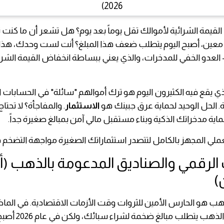
لقيمة الشرائية لأموالك تقل يوماً بعد يوم؟ هل تشعر أن ما كنت ت
 معين، أصبح اليوم يتطلب ضعف هذا المبلغ؟ أنت لست وحدك، هذ
العدو الخفي للمدخرات، والذي يعني ببساطة انخفاض القيمة الشرائ
لذي يقع فيه الكثيرون اليوم هو ترك أموالهم "سائلة" في الحسابات ال
ة. الحل الوحيد لحماية عرق جبينك هو
الاستثمار
. والمفاجأة؟ لا تحتاج
ماية مدخراتك الذكية وبناء مستقبل مالي آمن بمبالغ صغيرة جداً.
عملي المجهز بالكامل لتتصدر استثماراتك الصغيرة مواجهة التضخم في عا
ب الرقمي والصناديق المدعومة بالذهب 
)
هب هو الحارس الأمين للثروات وقت الأزمات الاقتصادية. في الما
الاستثمار في الذهب يتط