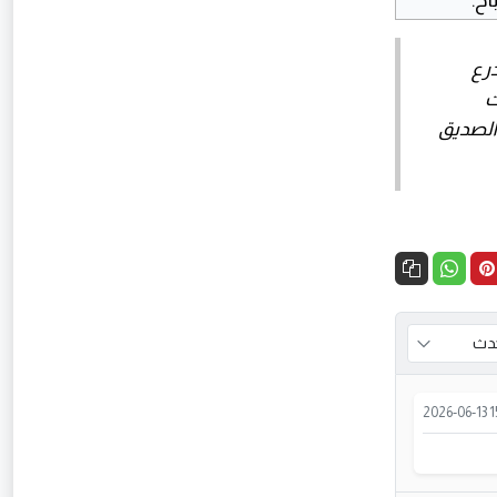
درع
ت
 الصديق
2026-06-13 1