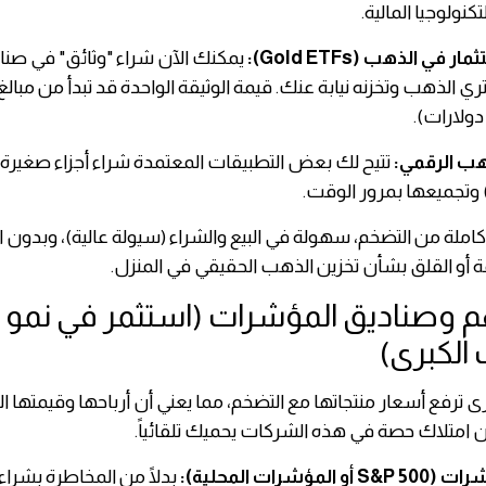
كنولوجيا المالية.
في الذهب (Gold ETFs):
يمكنك الآن شراء "وثائق" في صنا
ي الذهب وتخزنه نيابة عنك. قيمة الوثيقة الواحدة قد تبدأ من مبالغ
ولارات).
هب الرقمي:
تتيح لك بعض التطبيقات المعتمدة شراء أجزاء صغيرة 
املة من التضخم، سهولة في البيع والشراء (سيولة عالية)، وبدون ا
أو القلق بشأن تخزين الذهب الحقيقي في المنزل.
هم وصناديق المؤشرات (استثمر في نمو
الكبرى)
ى ترفع أسعار منتجاتها مع التضخم، مما يعني أن أرباحها وقيمتها ا
فإن امتلاك حصة في هذه الشركات يحميك تلقائياً.
مؤشرات المحلية):
بدلًا من المخاطرة بشر