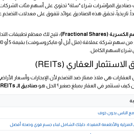
ك صناديق المؤشرات شراء "سلة" تحتوي على أسهم مئات الشركات ا
اً. تاريخياً، تحقق هذه الصناديق عوائد تتفوق على معدلات التضخم 
(Fractional Shares):
تتيح لك معظم تطبيقات التداو
 شراء السهم الكامل.
ن العقارات هي ملاذ ممتاز ضد التضخم لأن الإيجارات وأسعار الأراض
ن كيف تستثمر في العقار بمبلغ صغير؟ الحل هو
صناديق الـ REITs
.
ة
 مع الناس بدون خوف
 المنزلية والأطعمة المفيدة: دليلك الشامل لبناء جسم قوي وصحة أفضل