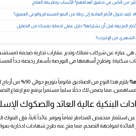
كثير من الناس في تحقيق أهدافهم؟ الأسباب وطريقة العلاج
: كيف تحول الأيام العادية إلى رحلة من النمو المستدام والوعي العميق؟
خبار المزيفة قبل أن تشاركها؟ دليل عملي لحماية نفسك من التضليل
 الشهري من الإنترنت؟
 هي عبارة عن شركات تمتلك وتدير عقارات تجارية ضخمة (مستشفي
 سكنية). وتطرح أسهمها في البورصة بأسعار رخيصة جداً للمست
ا؟
يلتزم هذا النوع من الصناديق قانونياً بتوزيع
مساهمين، مما يضمن لك دخلاً سلبياً مستمراً يرتفع مع ارتفاع التضخ
ن استثمار منخفض المخاطر تماماً ويوفر عائداً ثابتاً، فإن البنوك المر
 الفائدة لمواجهة التضخم، مما ينتج عنه طرح شهادات ادخارية بعوا