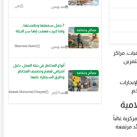
علي
منذ يومين
7 جمل سمعتها وطنشتها...
نصائح وثقافة
ولما كبرت فهمت إنها سر الحياة
Basmala Salem
منذ يومين
ات، مراكز
ثمرين
أنواع المخاطر في بيئة العمل: دليل
احترافي لفهم وتصنيف المخاطر
نصائح وثقافة
وطرق السيطرة عليها
 حوالي 90% من أرباح الإيجارات
م.
Mostafa Mohamed Elsayed
منذ 5 أيام
كزية غالباً
ئد مرتفعة