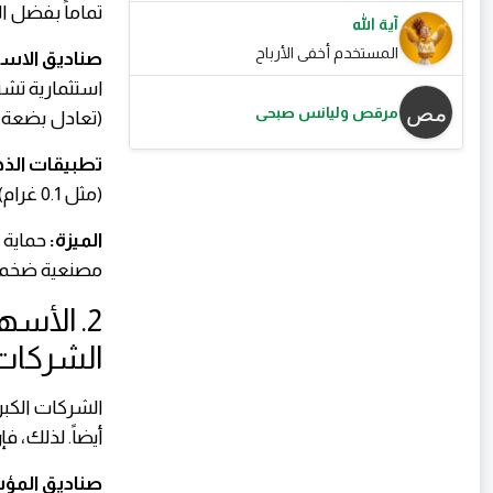
تماماً بفضل الت
آية الله
المستخدم أخفى الأرباح
صناديق الاستثمار 
استثمارية تشتر
مرقص وليانس صبحى
(تعادل بضعة د
تطبيقات الذ
(مثل 0.1 غرام) وتجميعها بمرور الوقت.
الميزة:
حماية ك
مصنعية ضخمة 
2. الأس
الشركات 
الشركات الكبر
أيضاً. لذلك، 
صناديق المؤشرات (S&P 500 أو ال