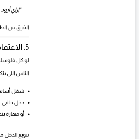
“إزاي أزو
الفرق بين الط
5. الاعتماد على مصدر دخل واحد
لو كل فلوسك
الناس اللي بتكب
شغل أساس
دخل جانبي
أو مهارة 
تنويع الدخل م