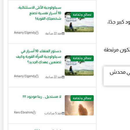
سيكولوجية الأنثى الاستثنائية:
10 أسرار نفسية تصنع
نصائح وثقافة
شخصيتكِ القوية!
 كبير جدًا،
Amany Elgendy
منذ 22 ساعة
تكون مرتبطة
دستور العنقاء: 10 أسرار في
سيكولوجية المرأة القوية وكيف
نصائح وثقافة
تصنعين عهدكِ الجديد؟
Amany Elgendy
منذ 22 ساعة
لا مستحيل .. ربنا موجود !!!
نصائح وثقافة
Kero Ebrahim
منذ 5 ساعات