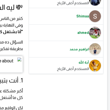
المستخدم أخفى الأرباح
💸 ليه 
Shimaa
كتير من الناس 
وفي النهاية ب
"أنا بشتغل ك
ahmed
السؤال ده مش
بطريقة تفكي
ابراهيم محمد
آية الله
المستخدم أخفى الأرباح
1. أنت بتبيع وقتك مش قيمتك
أكبر مشكلة عن
كل ما أشتغل 
لكن الواقع مخت