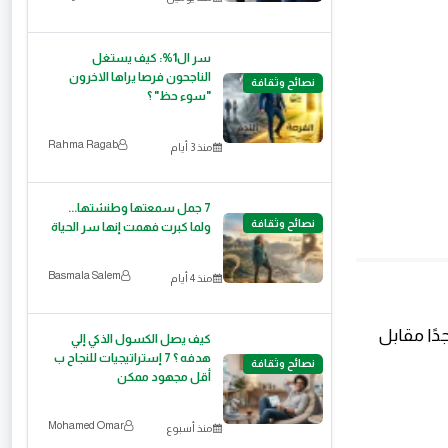
سر ال1%: كيف يستغل
الناجحون فرصا يراها الاخرون
نصائح وثقافة
"سوء حظ" ؟
Rahma Ragab
منذ 3 أيام
7 جمل سمعتها وطنشتها...
نصائح وثقافة
ولما كبرت فهمت إنها سر الحياة
Basmala Salem
منذ 4 أيام
دًا مقابل
كيف يصل الكسول الذكي إلي
هدفه ؟ 7 إستراتيجيات للنجاح ب
نصائح وثقافة
أقل مجهود ممكن
‪Mohamed Omar‬‏
منذ أسبوع