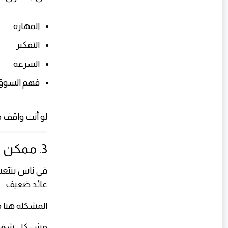
المهارة
التفكير
السرعة
فهم السوق
لو أنت واقف مك
3. ممكن تكون في الاتجاه الغلط
في ناس بتتعب
عائد ضعيف.
المشكلة هنا
مش كل شغل 