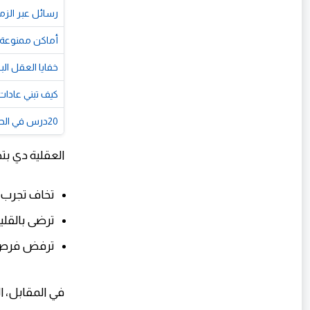
رسائل عبر الز
أماكن ممنوعة 
خفايا العقل ال
كيف تبني عادات 
20درس في الحياة تمنيت لو عرفتها من قبل
العقلية دي بت
تخاف تجرب
ترضى بالقلي
ترفض فرص
في المقابل، ا