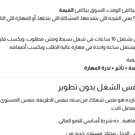
كافئ الوقت، السوق بيكافئ
القيمة
.
 يعني النتيجة اللي بتقدمها، المشكلة اللي بتحلها، أو المهارة اللي ال
 ومش مطلوب، ويكسب قليل.
تغل ساعة واحدة في مهارة عالية الطلب ويكسب أضعافه.
قية:
 × تأثير × ندرة المهارة
هارده هو نفس شغلك من سنة، بنفس الطريقة، بنفس المستوى،
يفضل ثابت.
اهية… ده شرط أساسي للنمو المالي.
الدخل بيحتاج مستوى جديد من: