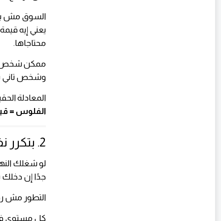
السوق مش بي
يعني إيه قيمة؟
محتاجاها.
ممكن شخص يشتغل 10 ساعات في شغل بسيط
وشخص تاني يش
المعادلة الحقي
الفلوس = قيمة
2. بتكرر نفس الشغل بدون تطوير
لو شغلك الن
جدًا إن دخلك 
التطور مش رف
كل مستوى في 