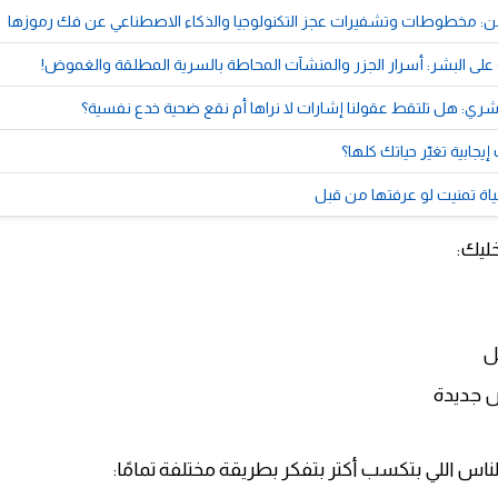
من: مخطوطات وتشفيرات عجز التكنولوجيا والذكاء الاصطناعي عن فك رموزها
على البشر: أسرار الجزر والمنشآت المحاطة بالسرية المطلقة والغموض!
بشري: هل تلتقط عقولنا إشارات لا نراها أم نقع ضحية خدع نفسية؟
إيجابية تغيّر حياتك كلها؟
خليك:
ل
 جديدة
لناس اللي بتكسب أكتر بتفكر بطريقة مختلفة تمامًا: