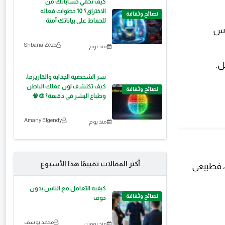
كيف تحمي حساباتك من
الاختراق؟ 10 خطوات فعالة
نصائح وثقافة
للحفاظ على بياناتك آمنة
ناس
Shbana Zezo
منذ يوم
سر الشخصية الجذابة والكاريزما:
كيف تكتشف لون عقلك الباطن
نصائح وثقافة
وطباع البشر في دقيقة؟ 🎨🧠
Amany Elgendy
منذ يوم
أكثر المقالات تقييمًا هذا الأسبوع
 فطبيعي
كيفيه التعامل مع الناس بدون
نصائح وثقافة
خوف
محمد يوسف
منذ يومين