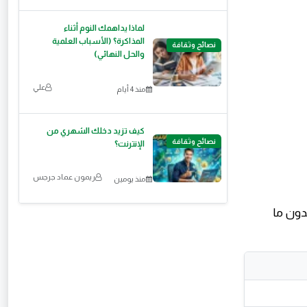
لماذا يداهمك النوم أثناء
المذاكرة؟ (الأسباب العلمية
نصائح وثقافة
والحل النهائي)
علي
منذ 4 أيام
كيف تزيد دخلك الشهري من
نصائح وثقافة
الإنترنت؟
ريمون عماد جرجس
منذ يومين
دون ما