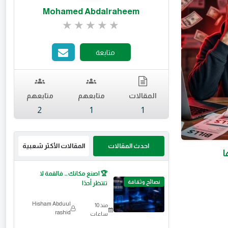
Mohamed Abdalraheem
تقييم 0 من 5.
متابعة
متابعهم
متابعهم
المقالات
2
1
1
المقالات الأكثر شعبية
احدث المقالات

🏆 اصنع مكانك… فالقمة لا
نصائح وثقافة
تنتظر أحدًا
Hisham Abduul
منذ 10
rashid
ساعات