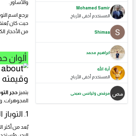
والأساور.
Mohamed Samir
يرجع اسم التو
المستخدم أخفى الأرباح
حيث كان يُعتقد
من الأحجار ال
Shimaa
ابراهيم محمد
ألوان حجر
آية الله
المستخدم أخفى الأرباح
يتميز
حجر التو
مرقص وليانس صبحى
المجوهرات. وم
1. التوباز الأزرق
يُعد من أكثر ا
البحر، ويُستخد