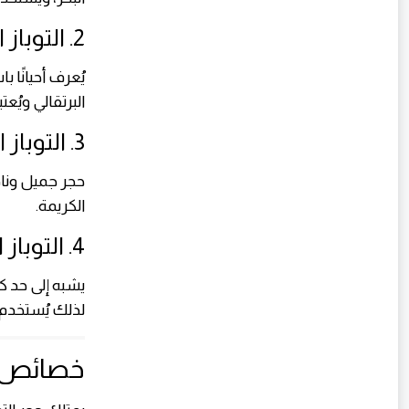
2. التوباز الذهبي
يُعرف أحيانًا ب
البرتقالي ويُعتب
3. التوباز الوردي
حجر جميل وناد
الكريمة.
4. التوباز الشفاف
يشبه إلى حد ك
لذلك يُستخدم 
خصائص حج