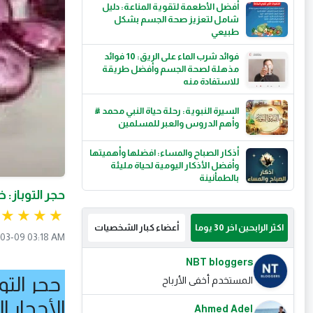
أفضل الأطعمة لتقوية المناعة: دليل
شامل لتعزيز صحة الجسم بشكل
طبيعي
فوائد شرب الماء على الريق: 10 فوائد
مذهلة لصحة الجسم وأفضل طريقة
للاستفادة منه
السيرة النبوية: رحلة حياة النبي محمد ﷺ
وأهم الدروس والعبر للمسلمين
أذكار الصباح والمساء: افضلها وأهميتها
وأفضل الأذكار اليومية لحياة مليئة
بالطمأنينة
حجر التوباز: 
اكثر الرابحين اخر 30 يوما
أعضاء كبار الشخصيات
03-09 03:18 AM
NBT bloggers
حجر التو
المستخدم أخفى الأرباح
الأحجار ا
Ahmed Adel