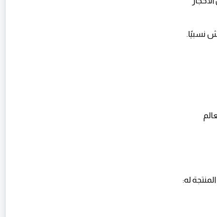
الأحجار
الم
منتجة له: