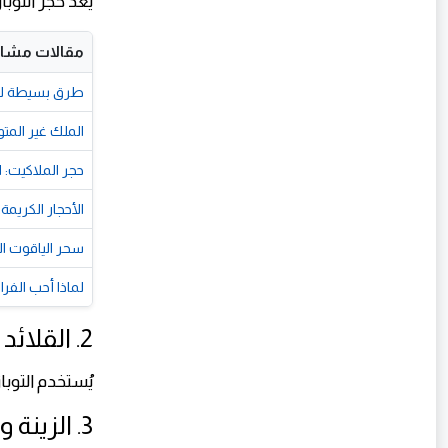
يُعد حجر التوبا
مقالات مشاب
طرق بسيطة للتم
الملك غير المت
حجر الملاكيت: ا
الأحجار الكريمة
​سحر الياقوت ا
لماذا أحب الفرا
2. القلائد والأساور
يُستخدم التوبا
3. الزينة والديكور