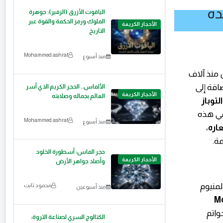
الياقوت الأزرق (الزفير): جوهرة
الملوك ورمز الحكمة والقوة عبر
الأحجار الكريمة
التاريخ
Mohammed ashraf
منذ أسبوع
 منذ آلاف
ضافة إلى
الألماس.. الحجر الكريم الذي أسر
الأحجار الكريمة
العالم بجماله وصلابته
لتوباز
 في هذه
Mohammed ashraf
منذ أسبوع
عاره
،
مة.
حجر الماس: أسطورة الخلود
الأحجار الكريمة
وأصلد جواهر الأرض
منيوم
محمود ثابت
منذ أسبوعين
Mo
واتم
الكتالوج السري لصناعة الثروة: