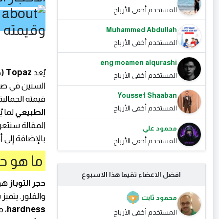
المستخدم أخفى الأرباح
Muhammed Abdullah
المستخدم أخفى الأرباح
eng moamen alqurashi
يُعد
Topaz (حجر التوباز)
المستخدم أخفى الأرباح
السنين في صناع
Youssef Shaaban
قيمته الجمالي
المستخدم أخفى الأرباح
الطبيعي
لما ي
المقالة سنتع
محمود علي
بالإضافة إلى أ
المستخدم أخفى الأرباح
ما هو حج
افضل الاعضاء تقيما هذا الاسبوع
حجر التوباز
هو 
والفلور. يتميز بصل
محمود ثابت
hardness
، 
المستخدم أخفى الأرباح