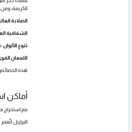
يمتلك حجر التو
الكريمة، ومن 
الصلابة العالي
الشفافية العا
تنوع الألوان
: 
اللمعان القو
هذه الخصائص ج
أماكن اس
يتم استخراج
حج
البرازيل (تُعتب