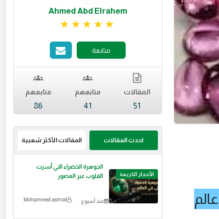
Ahmed Abd Elrahem
تقييم 4.98 من 5.
متابعة
المقالات
متابعهم
متابعهم
86
41
51
احدث المقالات
المقالات الأكثر شعبية
الجوهرة الخضراء التي أسرت
الأحجار الكريمة
القلوب عبر العصور
عالم
Mohammed ashraf
منذ أسبوع