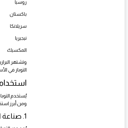
روسيا
باكستان
سريلانكا
نيجيريا
المكسيك
وتشتهر البراز
التوباز في الأ
استخداما
يُستخدم التوب
ومن أبرز استخ
1. صناعة الخواتم