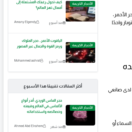
كيف تحول رغبتك المشتعلة إلى
الأحجار الكريمة
أفعال تهز العالم؟
ر الأحمر،
از واحدًا
Amany Elgendy
منذ أسبوع
الياقوت الأحمر.. حجر الملوك
الأحجار الكريمة
ورمز القوة والجمال عبر العصور
Mohammed ashraf
منذ أسبوع
أكثر المقالات تقييمًا هذا الأسبوع
ة لدى صانعي
حجر الماس الوردي: أندر أنواع
الألماس في العالم وقيمته
الأحجار الكريمة
وخصائصه واستخداماته
 السماء أو
Ahmed Abd Elrahem
منذ شهر