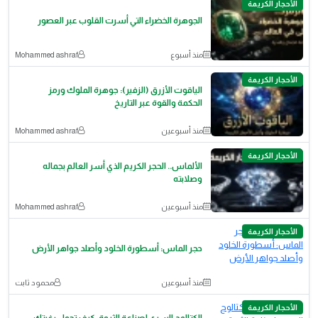
الأحجار الكريمة
الجوهرة الخضراء التي أسرت القلوب عبر العصور
منذ أسبوع
Mohammed ashraf
الأحجار الكريمة
الياقوت الأزرق (الزفير): جوهرة الملوك ورمز
الحكمة والقوة عبر التاريخ
منذ أسبوعين
Mohammed ashraf
الأحجار الكريمة
الألماس.. الحجر الكريم الذي أسر العالم بجماله
وصلابته
منذ أسبوعين
Mohammed ashraf
الأحجار الكريمة
حجر الماس: أسطورة الخلود وأصلد جواهر الأرض
منذ أسبوعين
محمود ثابت
الأحجار الكريمة
الكتالوج السري لصناعة الثروة: كيف تحول رغبتك