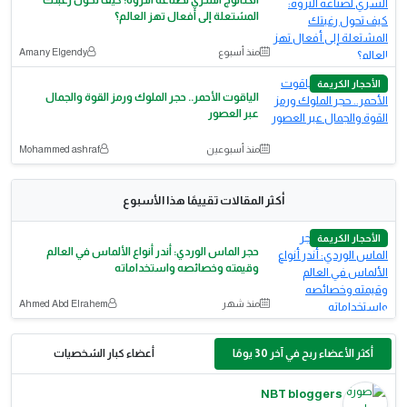
المشتعلة إلى أفعال تهز العالم؟
منذ أسبوع
Amany Elgendy
الأحجار الكريمة
الياقوت الأحمر.. حجر الملوك ورمز القوة والجمال
عبر العصور
منذ أسبوعين
Mohammed ashraf
أكثر المقالات تقييمًا هذا الأسبوع
الأحجار الكريمة
حجر الماس الوردي: أندر أنواع الألماس في العالم
وقيمته وخصائصه واستخداماته
منذ شهر
Ahmed Abd Elrahem
أكثر الأعضاء ربح في آخر 30 يومًا
أعضاء كبار الشخصيات
NBT bloggers