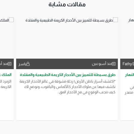
مقالات مشابة
Fathy 
ياسر
منذ أسبوعين
منذ أ
لنهار
طرق بسيطة للتمييز بين الأحجار الكريمة الطبيعية والمقلدة
الملك غ
​"اكتشف أسرار باطن الأرض! رحلة مشوقة في عالم الأحجار الكريمة
الزمرد ا
نكشف فيها عن ملوك الأحجار كالألماس والياقوت، ونوضح لك
الكريمة 
في
كيف تتجنب الوقوع في فخ الأحجار المق...
ف مصدر