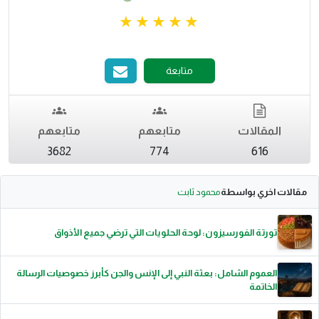
متابعة
المقالات
متابعهم
متابعهم
3682
774
616
مقالات اخري بواسطة
محمود ثابت
تورتة الفورسيزون: لوحة الحلويات التي ترضي جميع الأذواق
العموم الشامل: بعثة النبي إلى الإنس والجن كأبرز خصوصيات الرسالة
الخاتمة