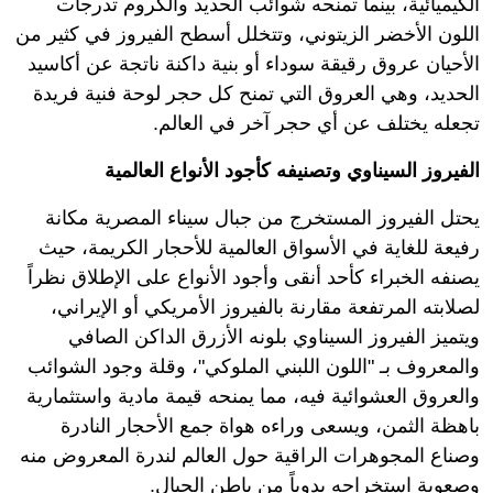
الكيميائية، بينما تمنحه شوائب الحديد والكروم تدرجات
اللون الأخضر الزيتوني، وتتخلل أسطح الفيروز في كثير من
الأحيان عروق رقيقة سوداء أو بنية داكنة ناتجة عن أكاسيد
الحديد، وهي العروق التي تمنح كل حجر لوحة فنية فريدة
تجعله يختلف عن أي حجر آخر في العالم.
الفيروز السيناوي وتصنيفه كأجود الأنواع العالمية
يحتل الفيروز المستخرج من جبال سيناء المصرية مكانة
رفيعة للغاية في الأسواق العالمية للأحجار الكريمة، حيث
يصنفه الخبراء كأحد أنقى وأجود الأنواع على الإطلاق نظراً
لصلابته المرتفعة مقارنة بالفيروز الأمريكي أو الإيراني،
ويتميز الفيروز السيناوي بلونه الأزرق الداكن الصافي
والمعروف بـ "اللون اللبني الملوكي"، وقلة وجود الشوائب
والعروق العشوائية فيه، مما يمنحه قيمة مادية واستثمارية
باهظة الثمن، ويسعى وراءه هواة جمع الأحجار النادرة
وصناع المجوهرات الراقية حول العالم لندرة المعروض منه
وصعوبة استخراجه يدوياً من باطن الجبال.