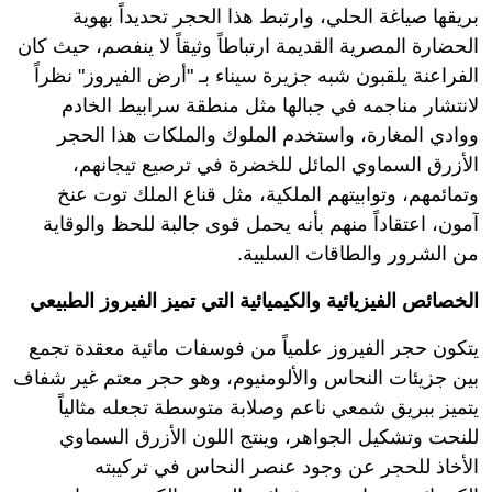
بريقها صياغة الحلي، وارتبط هذا الحجر تحديداً بهوية
الحضارة المصرية القديمة ارتباطاً وثيقاً لا ينفصم، حيث كان
الفراعنة يلقبون شبه جزيرة سيناء بـ "أرض الفيروز" نظراً
لانتشار مناجمه في جبالها مثل منطقة سرابيط الخادم
ووادي المغارة، واستخدم الملوك والملكات هذا الحجر
الأزرق السماوي المائل للخضرة في ترصيع تيجانهم،
وتمائمهم، وتوابيتهم الملكية، مثل قناع الملك توت عنخ
آمون، اعتقاداً منهم بأنه يحمل قوى جالبة للحظ والوقاية
من الشرور والطاقات السلبية.
الخصائص الفيزيائية والكيميائية التي تميز الفيروز الطبيعي
يتكون حجر الفيروز علمياً من فوسفات مائية معقدة تجمع
بين جزيئات النحاس والألومنيوم، وهو حجر معتم غير شفاف
يتميز ببريق شمعي ناعم وصلابة متوسطة تجعله مثالياً
للنحت وتشكيل الجواهر، وينتج اللون الأزرق السماوي
الأخاذ للحجر عن وجود عنصر النحاس في تركيبته