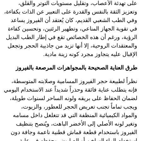
على تهدئة الأعصاب، وتقليل مستويات التوتر والقلق،
وتعزيز الثقة بالنفس والقدرة على التعبير عن الذات بكفاءة،
وفي الطب الشعبي القديم، كان يُعتقد أن الفيروز يساعد
في تقوية الجهاز المناعي، وتطهير الرئتين، وتحسين كفاءة
الرؤية، ورغم أن هذه الخصائص تقع في إطار الطب البديل
والمعتقدات الروحية، إلا أنها تزيد من جاذبية الحجر وتجعل
الإقبال عليه يتجاوز مجرد كونه زينة مادية.
طرق العناية الصحيحة بالمجواهرات المرصعة بالفيروز
نظراً لطبيعة حجر الفيروز المسامية وصلابته المتوسطة،
فإنه يتطلب عناية فائقة وحذراً شديداً عند الاستخدام اليومي
لضمان الحفاظ على بريقه ولونه الساحر لسنوات طويلة،
ويجب تماماً تجنب تعريض الحجر للعطور، والزيوت،
والمواد الكيميائية المنظفة التي قد تتغلغل داخل مسامه
وتغير لونه الأصلي إلى الأخضر الباهت، ويُنصح بتنظيف
الفيروز باستخدام قطعة قماش قطنية ناعمة وجافة دون
استخدام الماء الساخن أو الصابون، وحفظه في علبة