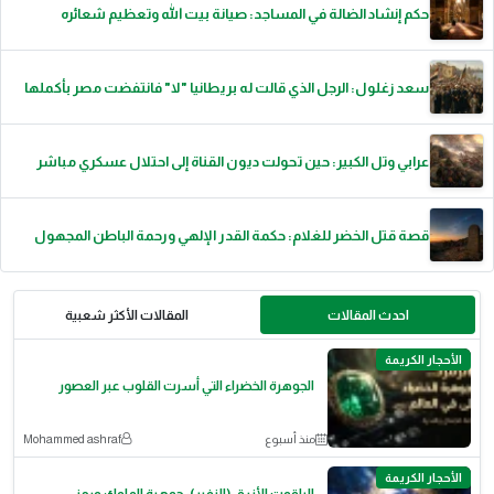
حكم إنشاد الضالة في المساجد: صيانة بيت الله وتعظيم شعائره
سعد زغلول: الرجل الذي قالت له بريطانيا "لا" فانتفضت مصر بأكملها
عرابي وتل الكبير: حين تحولت ديون القناة إلى احتلال عسكري مباشر
قصة قتل الخضر للغلام: حكمة القدر الإلهي ورحمة الباطن المجهول
احدث المقالات
المقالات الأكثر شعبية
الأحجار الكريمة
الجوهرة الخضراء التي أسرت القلوب عبر العصور
منذ أسبوع
Mohammed ashraf
الأحجار الكريمة