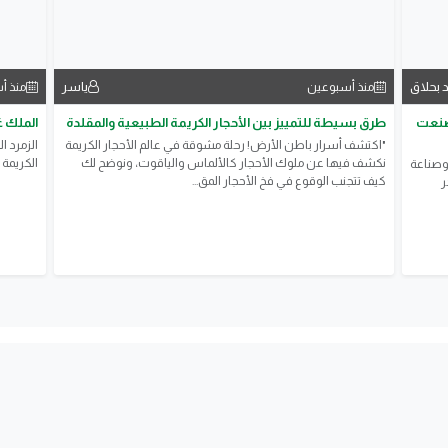
 بحلاق
ياسر
منذ أسبوعين
منذ أ
 صنعت
طرق بسيطة للتمييز بين الأحجار الكريمة الطبيعية والمقلدة
الملك غ
​"اكتشف أسرار باطن الأرض! رحلة مشوقة في عالم الأحجار الكريمة
الزمرد ا
نكشف فيها عن ملوك الأحجار كالألماس والياقوت، ونوضح لك
الكريمة 
 وصناعة
كيف تتجنب الوقوع في فخ الأحجار المق...
ر