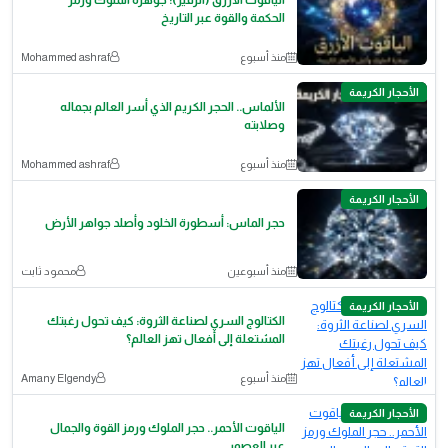
الياقوت الأزرق (الزفير): جوهرة الملوك ورمز
الحكمة والقوة عبر التاريخ
منذ أسبوع
Mohammed ashraf
الأحجار الكريمة
الألماس.. الحجر الكريم الذي أسر العالم بجماله
وصلابته
منذ أسبوع
Mohammed ashraf
الأحجار الكريمة
حجر الماس: أسطورة الخلود وأصلد جواهر الأرض
منذ أسبوعين
محمود ثابت
الأحجار الكريمة
الكتالوج السري لصناعة الثروة: كيف تحول رغبتك
المشتعلة إلى أفعال تهز العالم؟
منذ أسبوع
Amany Elgendy
الأحجار الكريمة
الياقوت الأحمر.. حجر الملوك ورمز القوة والجمال
عبر العصور