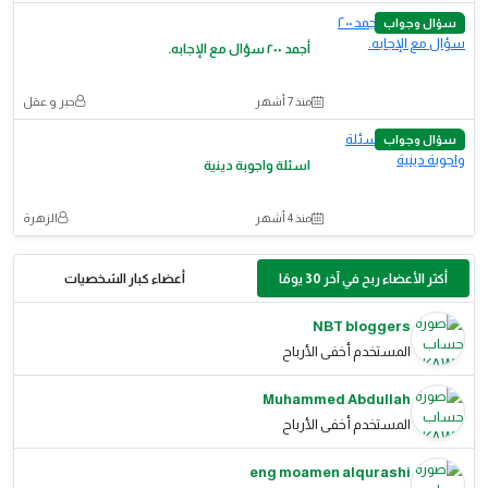
سؤال وجواب
أجمد ٢٠٠ سؤال مع الإجابه.
منذ 7 أشهر
حبر و عقل
سؤال وجواب
اسئلة واجوبة دينية
منذ 4 أشهر
الزهرة
أكثر الأعضاء ربح في آخر 30 يومًا
أعضاء كبار الشخصيات
NBT bloggers
المستخدم أخفى الأرباح
Muhammed Abdullah
المستخدم أخفى الأرباح
eng moamen alqurashi