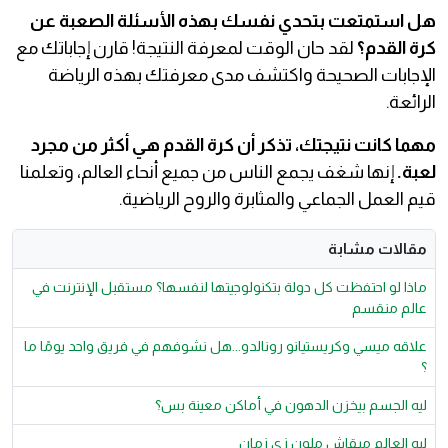
هل استمتعت بتحدي نفسك بهذه الأسئلة الصعبة عن
كرة القدم؟
لقد حان الوقت لمعرفة النتيجة! قارن إجاباتك مع
الإجابات الصحيحة واكتشف مدى معرفتك بهذه الرياضة
الرائعة.
مهما كانت نتيجتك، تذكر أن كرة القدم هي أكثر من مجرد
لعبة.
إنها شغف يجمع الناس من جميع أنحاء العالم، وتعلمنا
قيم العمل الجماعي والمثابرة والروح الرياضية.
مقالات مشابة
ماذا لو احتفظت كل دولة بتكنولوجيتها لنفسها؟ مستقبل الإنترنت في
عالم منقسم
علاقه ميسي وكريستيانو رونالدو...هل نشوفهم في فريق واحد يومًا ما
؟
ليه الجسم بيخزن الدهون في أماكن معينة بس؟
ليه العالم مبقاش ملون زي زمان