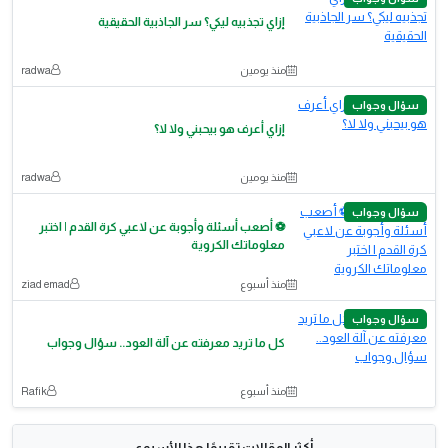
إزاي تجذبيه ليكي؟ سر الجاذبية الحقيقية
منذ يومين
radwa
سؤال وجواب
إزاي أعرف هو بيحبني ولا لا؟
منذ يومين
radwa
سؤال وجواب
⚽ أصعب أسئلة وأجوبة عن لاعبي كرة القدم | اختبر
معلوماتك الكروية
منذ أسبوع
ziad emad
سؤال وجواب
كل ما تريد معرفته عن آلة العود.. سؤال وجواب
منذ أسبوع
Rafik
أكثر المقالات تقييمًا هذا الأسبوع