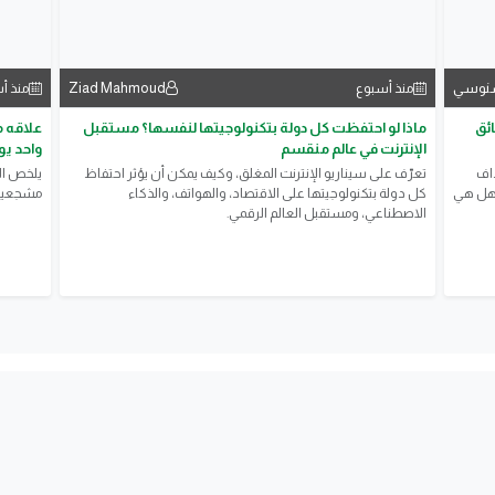
لسنوسي
Ziad Mahmoud
منذ أسبوع
منذ أ
لدقائق
ماذا لو احتفظت كل دولة بتكنولوجيتها لنفسها؟ مستقبل
علاقه 
الإنترنت في عالم منقسم
واحد يوم
ول أهداف
تعرّف على سيناريو الإنترنت المغلق، وكيف يمكن أن يؤثر احتفاظ
يلخص ال
 فهل هي
كل دولة بتكنولوجيتها على الاقتصاد، والهواتف، والذكاء
مشجعين ا
الاصطناعي، ومستقبل العالم الرقمي.