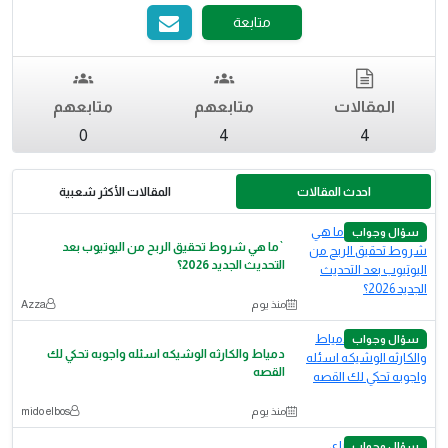
متابعة
المقالات
متابعهم
متابعهم
0
4
4
احدث المقالات
المقالات الأكثر شعبية
سؤال وجواب
`ما هي شروط تحقيق الربح من اليوتيوب بعد
التحديث الجديد 2026؟
منذ يوم
Azza
سؤال وجواب
دمياط والكارثه الوشيكه اسئله واجوبه تحكي لك
القصه
منذ يوم
mido elbos
سؤال وجواب