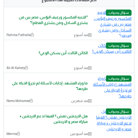
سؤال وجواب
"الجنيه المكسور ورغيف البؤس: مصر بين مَن
يشتري الساحل ومَن يشتري العَظم!"
منذ أسبوع
Rahma Fathalla
سؤال وجواب
الكائن الثالث: أين يسكن الوعي؟
منذ أسبوع
Ali Al Kahely
سؤال وجواب
ما وراء المشهد: إجابات لأسئلة لم تجرؤ الحياة على
طرحها"
منذ شهرين
Nemo Mohamed
سؤال وجواب
هل الارجنتين تغش ؟ الفيفا تدعم الارجنتين +
مباراة مصر و الارجنتين
منذ أسبوعين
Menna