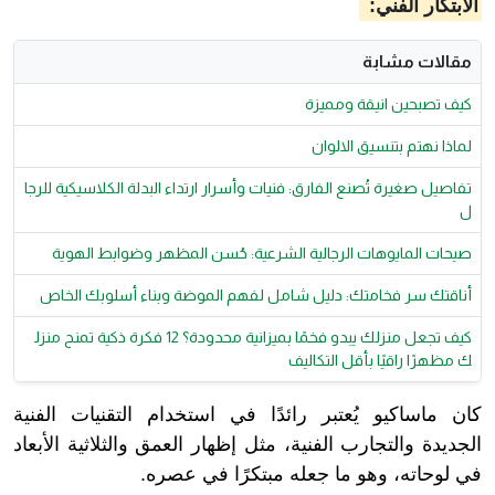
الابتكار الفني:
مقالات مشابة
كيف تصبحين انيقة ومميزة
لماذا نهتم بتنسيق الالوان
تفاصيل صغيرة تُصنع الفارق: فنيات وأسرار ارتداء البدلة الكلاسيكية للرجا
ل
صيحات المايوهات الرجالية الشرعية: حُسن المظهر وضوابط الهوية
أناقتك سر فخامتك: دليل شامل لفهم الموضة وبناء أسلوبك الخاص
كيف تجعل منزلك يبدو فخمًا بميزانية محدودة؟ 12 فكرة ذكية تمنح منزل
ك مظهرًا راقيًا بأقل التكاليف
كان ماساكيو يُعتبر رائدًا في استخدام التقنيات الفنية
الجديدة والتجارب الفنية، مثل إظهار العمق والثلاثية الأبعاد
في لوحاته، وهو ما جعله مبتكرًا في عصره.