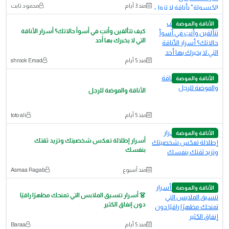
منذ 3 أيام
محمود ثابت
الأناقة والموضة
كيف تتألقين وأنتِ في أسوأ حالاتك؟ أسرار الأناقة
التي لا يخبرك بها أحد
منذ 5 أيام
shrook Emad
الأناقة والموضة
الأناقة والموضة للرجل
منذ 5 أيام
toto ali
الأناقة والموضة
أسرار إطلالة تعكس شخصيتك وتزيد ثقتك
بنفسك
منذ أسبوع
Asmaa Ragab
الأناقة والموضة
👗 أسرار تنسيق الملابس التي تمنحك مظهرًا راقيًا
دون إنفاق الكثير
منذ 5 أيام
Baraa