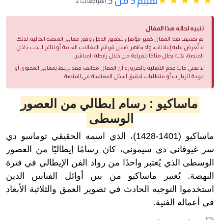
تقييم 5 من 5.
2 المراجعات
تنبيه لحاله هذا المقال
تم تصنيف هذا المقال كغير مؤهل لتحقيق الدخل وفق معايير المنصة الحالية. لذلك
لا تُعرض عليه إعلانات، ولا يظهر ضمن قوائم المقالات العامة أو نتائج البحث داخل
المنصة، لكنه يظل متاحًا للقراءة من خلال رابطه المباشر.
لا تعني حالة عدم الأهلية بالضرورة أن المقال مخالف؛ فقد ترتبط بمعايير المحتوى أو
جودة الزيارات أو متطلبات تحقيق الدخل المعتمدة في المنصة.
ماساكيو : رسام إيطالي من العصور
الوسطى
ماساكيو (1401-1428)، الذي اسمه الحقيقي توماسو دي
سر غيوفاني دي سيموني، كان رسامًا إيطاليًا من العصور
الوسطى الذي يُعتبر واحدًا من رواد الفن الإيطالي في فترة
النهضة. يُعتبر ماساكيو من بين أوائل الفنانين الذين
استخدموا التوجيه الحادث في تصوير العمق والثلاثية الأبعاد
في أعماله الفنية.