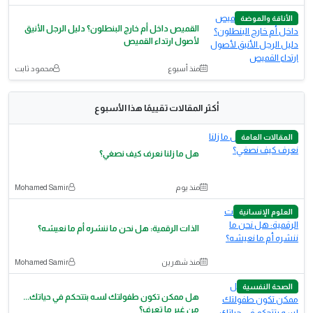
الأناقة والموضة
القميص داخل أم خارج البنطلون؟ دليل الرجل الأنيق
لأصول ارتداء القميص
منذ أسبوع
محمود ثابت
أكثر المقالات تقييمًا هذا الأسبوع
المقالات العامة
هل ما زلنا نعرف كيف نصغي؟
منذ يوم
Mohamed Samir
العلوم الإنسانية
الذات الرقمية: هل نحن ما ننشره أم ما نعيشه؟
منذ شهرين
Mohamed Samir
الصحة النفسية
هل ممكن تكون طفولتك لسه بتتحكم في حياتك...
من غير ما تعرف؟