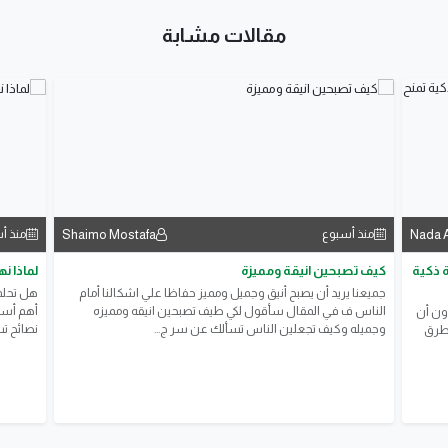
مقالات مشابة
Shaimo Mostafa
Nada 
منذ أسبوع
منذ أ
خمًا بميزانية محدودة؟ 12 فكرة ذكية
كيف تصبحين انيقة ومميزة
لماذا ن
جميعنا يريد أن يصبح أنيق وجميل ومميز حفاظا علي اشكالنا أمام
هل تحلم
الناس ف في المقال سأقول لكي طيف تصبحين انيقه ومميزه
أهم أسا
ون أن
وجميله وكيف تجعلين الناس تسألك عن سر ج...
نصائح تس
لطرق