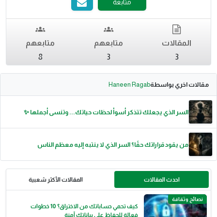
متابعة
المقالات
متابعهم
متابعهم
8
3
3
مقالات اخري بواسطة
Haneen Ragab
السر الذي يجعلك تتذكر أسوأ لحظات حياتك... وتنسى أجملها ✨️
من يقود قراراتك حقًا؟ السر الذي لا ينتبه إليه معظم الناس
احدث المقالات
المقالات الأكثر شعبية
نصائح وثقافة
كيف تحمي حساباتك من الاختراق؟ 10 خطوات
فعالة للحفاظ على بياناتك آمنة