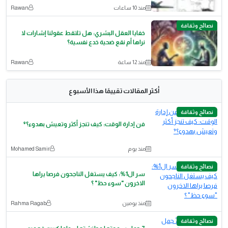
منذ 10 ساعات
Rawan
نصائح وثقافة
خفايا العقل البشري: هل تلتقط عقولنا إشارات لا
نراها أم نقع ضحية خدع نفسية؟
منذ 12 ساعة
Rawan
أكثر المقالات تقييمًا هذا الأسبوع
نصائح وثقافة
فن إدارة الوقت: كيف تنجز أكثر وتعيش بهدوء؟⁹
منذ يوم
Mohamed Samir
نصائح وثقافة
سر ال1%: كيف يستغل الناجحون فرصا يراها
الاخرون "سوء حظ" ؟
منذ يومين
Rahma Ragab
نصائح وثقافة