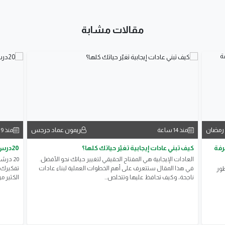
مقالات مشابة
ريمون عماد جرجس
منذ 14 ساعة
منذ 9 ساعات
عرفة
كيف تبني عادات إيجابية تغيّر حياتك كلها؟
20درس في الحياة تمنيت لو عرفتها من قبل
العادات الإيجابية هي المفتاح الحقيقي لتغيير حياتك نحو الأفضل.
20 درس
في هذا المقال ستتعرف على أهم الخطوات العملية لبناء عادات
تفكيرك و
طور
ناجحة، وكيف تحافظ عليها وتتخلص...
الكثير 