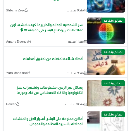
منذ 9 ساعات
Shbana Zezo
نصائح وثقافة
سر الشخصية الجذابة والكاريزما: كيف تكتشف لون
عقلك الباطن وطباع البشر في دقيقة؟ 🎨🧠
منذ 11 ساعة
Amany Elgendy
نصائح وثقافة
أخطاء شائعة تمنعك من تحقيق أهدافك
منذ 9 ساعات
Yara Mohamed
نصائح وثقافة
رسائل عبر الزمن: مخطوطات وتشفيرات عجز
التكنولوجيا والذكاء الاصطناعي عن فك رموزها
منذ 10 ساعات
Rawan
نصائح وثقافة
أماكن ممنوعة على البشر: أسرار الجزر والمنشآت
المحاطة بالسرية المطلقة والغموض!