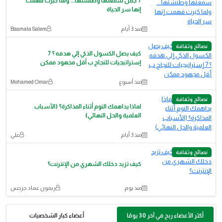
7 جمل سمعتها وطنشتها... ولما كبرت فهمت
إنها سر الحياة
منذ 3 أيام
Basmala Salem
نصائح وثقافة
كيف يصل الكسول الذكي إلي هدفه ؟ 7
إستراتيجيات للنجاح ب أقل مجهود ممكن
منذ أسبوع
‪Mohamed Omar‬‏
نصائح وثقافة
لماذا يداهمك النوم أثناء المذاكرة؟ (الأسباب
العلمية والحل النهائي)
منذ 3 أيام
علي
نصائح وثقافة
كيف تزيد دخلك الشهري من الإنترنت؟
منذ يوم
ريمون عماد جرجس
أكثر الأعضاء ربح في آخر 30 يومًا
أعضاء كبار الشخصيات