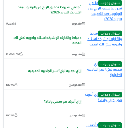
سؤال وجواب
`ما هي شروط تحقيق الربح من اليوتيوب بعد
التحديث الجديد 2026؟
منذ يوم
Azza
سؤال وجواب
دمياط والكارثه الوشيكه اسئله واجوبه تحكي لك
القصه
منذ يوم
mido elbos
سؤال وجواب
إزاي تجذبيه ليكي؟ سر الجاذبية الحقيقية
منذ يومين
radwa
سؤال وجواب
إزاي أعرف هو بيحبني ولا لا؟
منذ يومين
radwa
سؤال وجواب