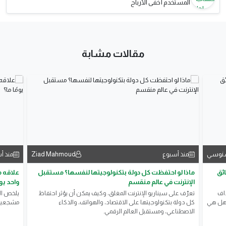
المستخدم أخفى الأرباح
مقالات مشابة
لسنوسي
Ziad Mahmoud
منذ أسبوع
منذ أ
لدقائق
ماذا لو احتفظت كل دولة بتكنولوجيتها لنفسها؟ مستقبل
علاقه 
الإنترنت في عالم منقسم
واحد يوم
ول أهداف
تعرّف على سيناريو الإنترنت المغلق، وكيف يمكن أن يؤثر احتفاظ
يلخص ال
 فهل هي
كل دولة بتكنولوجيتها على الاقتصاد، والهواتف، والذكاء
مشجعين ا
الاصطناعي، ومستقبل العالم الرقمي.