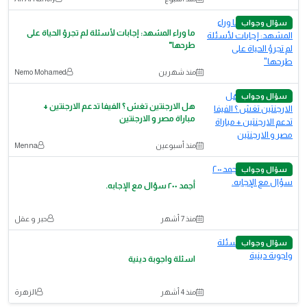
سؤال وجواب
ما وراء المشهد: إجابات لأسئلة لم تجرؤ الحياة على
طرحها"
منذ شهرين
Nemo Mohamed
سؤال وجواب
هل الارجنتين تغش ؟ الفيفا تدعم الارجنتين +
مباراة مصر و الارجنتين
منذ أسبوعين
Menna
سؤال وجواب
أجمد ٢٠٠ سؤال مع الإجابه.
منذ 7 أشهر
حبر و عقل
سؤال وجواب
اسئلة واجوبة دينية
منذ 4 أشهر
الزهرة