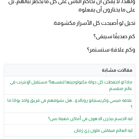
ولهذا، لا يمكن أن نحاكم الناس على كل ما يخطر ببالهم، بل
على ما يختارون أن يفعلوه.
تخيل لو أصبحت كل الأسرار مكشوفة.
كم صديقًا سيبقى؟
وكم علاقة ستستمر؟
مقالات مشابة
ماذا لو احتفظت كل دولة بتكنولوجيتها لنفسها؟ مستقبل الإنترنت في
عالم منقسم
علاقه ميسي وكريستيانو رونالدو...هل نشوفهم في فريق واحد يومًا ما
؟
ليه الجسم بيخزن الدهون في أماكن معينة بس؟
ليه العالم مبقاش ملون زي زمان