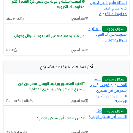
⚽ أصعب أسئلة وأجوبة عن لاعبي كرة القدم | اختبر
معلوماتك الكروية
منذ أسبوع
ziad emad
سؤال وجواب
كل ما تريد معرفته عن آلة العود.. سؤال وجواب
منذ أسبوع
Rafik
أكثر المقالات تقييمًا هذا الأسبوع
سؤال وجواب
"الجنيه المكسور ورغيف البؤس: مصر بين مَن
يشتري الساحل ومَن يشتري العَظم!"
منذ أسبوع
Rahma Fathalla
سؤال وجواب
الكائن الثالث: أين يسكن الوعي؟
منذ أسبوع
Ali Al Kahely