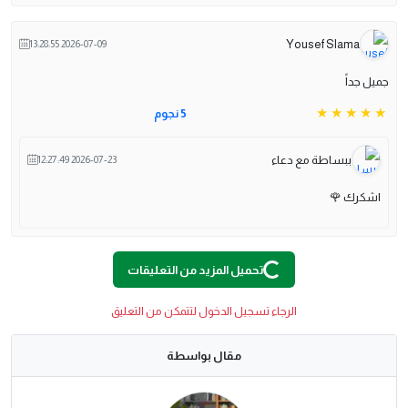
Yousef Slama
2026-07-09 13:28:55
جميل جداً
5 نجوم
ببساطة مع دعاء
2026-07-23 12:27:49
اشكرك 🌹
O
A
D
I
N
G
.
.
L
.
تحميل المزيد من التعليقات
الرجاء تسجيل الدخول لتتمكن من التعليق
مقال بواسطة