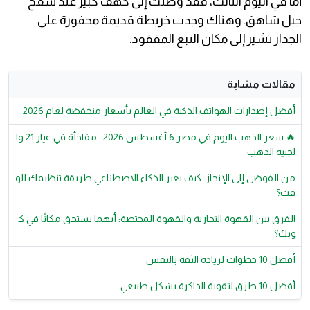
أما في اليوم الثالث، فقد وصلت إلى كهف كبير عند سفح
جبل شاهق. وهناك وجدت خريطة قديمة محفورة على
الجدار تشير إلى مكان النبع المفقود.
مقالات مشابة
أفضل إصدارات الهواتف الذكية في العالم بأسعار منخفضة لعام 2026
🔥 سعر الذهب اليوم في مصر 6 أغسطس 2026.. مفاجأة في عيار 21 وا
لجنيه الذهب
من الفوضى إلى الإنجاز: كيف يغير الذكاء الاصطناعي طريقة تنظيمك للو
قت؟
الفرق بين القهوة التجارية والقهوة المختصة: أيهما يستحق مكانًا في ك
وبك؟
أفضل 10 خطوات لزيادة الثقة بالنفس
أفضل 10 طرق لتقوية الذاكرة بشكل طبيعي