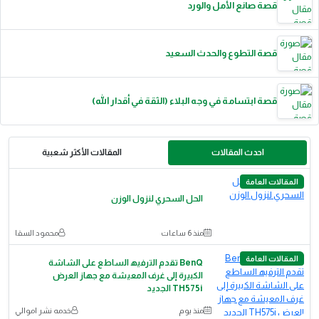
قصة صانع الأمل والورد
قصة التطوع والحدث السعيد
قصة ابتسامة في وجه البلاء (الثقة في أقدار الله)
احدث المقالات
المقالات الأكثر شعبية
المقالات العامة
الحل السحري لنزول الوزن
منذ 6 ساعات
محمود السقا
المقالات العامة
BenQ ﺗﻘدم اﻟﺗرﻓﯾﮫ اﻟﺳﺎطﻊ ﻋﻠﻰ اﻟﺷﺎﺷﺔ
اﻟﻛﺑﯾرة إﻟﻰ ﻏرف اﻟﻣﻌﯾﺷﺔ ﻣﻊ ﺟﮭﺎز اﻟﻌرض
TH575i اﻟﺟدﯾد
منذ يوم
خدمه نشر اموالي