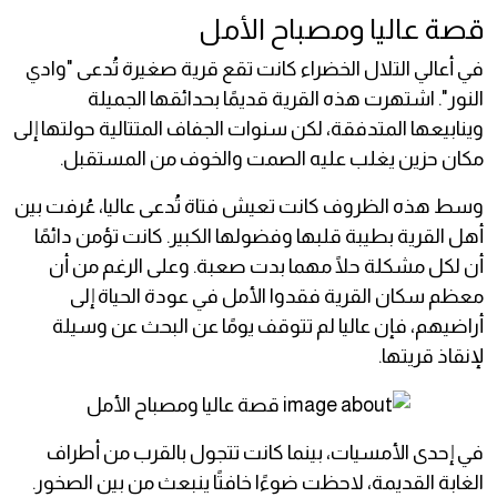
قصة عاليا ومصباح الأمل
في أعالي التلال الخضراء كانت تقع قرية صغيرة تُدعى "وادي
النور". اشتهرت هذه القرية قديمًا بحدائقها الجميلة
وينابيعها المتدفقة، لكن سنوات الجفاف المتتالية حولتها إلى
مكان حزين يغلب عليه الصمت والخوف من المستقبل.
وسط هذه الظروف كانت تعيش فتاة تُدعى عاليا، عُرفت بين
أهل القرية بطيبة قلبها وفضولها الكبير. كانت تؤمن دائمًا
أن لكل مشكلة حلًا مهما بدت صعبة. وعلى الرغم من أن
معظم سكان القرية فقدوا الأمل في عودة الحياة إلى
أراضيهم، فإن عاليا لم تتوقف يومًا عن البحث عن وسيلة
لإنقاذ قريتها.
في إحدى الأمسيات، بينما كانت تتجول بالقرب من أطراف
الغابة القديمة، لاحظت ضوءًا خافتًا ينبعث من بين الصخور.