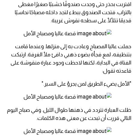
اقتربت بحذر حتى وجدت صندوقًا خشبيًا صغيرًا مغطى
بالتراب. فتحت الصندوق ببطء لتجد داخله مصباحًا نحاسيًا
قديمًا تتلألأ على سطحه نقوش غريبة.
حملت عاليا المصباح وعادت به إلى منزلها. وعندما قامت
بتنظيفه، لمع فجأة بضوء ذهبي دافئ ملأ الغرفة. ارتبكت
الفتاة في البداية، لكنها لاحظت وجود عبارة منقوشة على
قاعدته تقول:
"الأمل يضيء الطريق لمن يجرؤ على السير."
ظلت العبارة تتردد في ذهنها طوال الليل. وفي صباح اليوم
التالي قررت أن تبحث عن معنى هذه الكلمات.