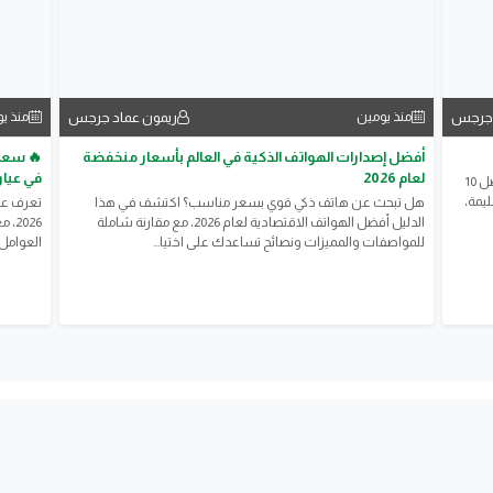
 جرجس
ريمون عماد جرجس
منذ يومين
منذ ي
أفضل إصدارات الهواتف الذكية في العالم بأسعار منخفضة
لعام 2026
في عيار 21 والجنيه الذ
هل ترغب في تحسين ذاكرتك بطريقة طبيعية؟ اكتشف أفضل 10
يمة،
هل تبحث عن هاتف ذكي قوي بسعر مناسب؟ اكتشف في هذا
الدليل أفضل الهواتف الاقتصادية لعام 2026، مع مقارنة شاملة
للمواصفات والمميزات ونصائح تساعدك على اختيا...
العوامل 