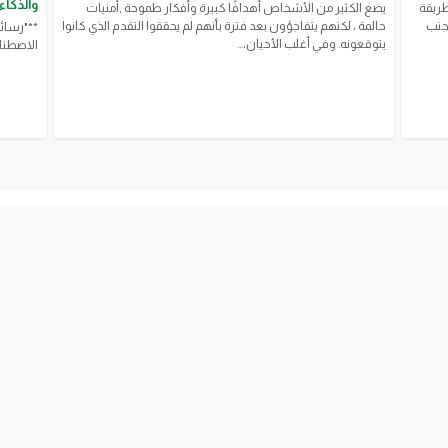
والذكاء
طريقة
يضع الكثير من الأشخاص أهدافًا كبيرة وأفكار طموحة ,أمنيات
تجنب
حالمة ، لكنهم يتفاجؤون بعد فترة بأنهم لم يحققوا التقدم الذي كانوا
**"رسائل
يتوقعونه. وفي أغلب الأحيان،...
الاصطنا