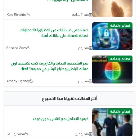
منذ 11 ساعة
Kero Ebrahim
نصائح وثقافة
كيف تحمي حساباتك من الاختراق؟ 10 خطوات
فعالة للحفاظ على بياناتك آمنة
منذ يوم
Shbana Zezo
نصائح وثقافة
سر الشخصية الجذابة والكاريزما: كيف تكتشف لون
عقلك الباطن وطباع البشر في دقيقة؟ 🎨🧠
منذ يوم
Amany Elgendy
أكثر المقالات تقييمًا هذا الأسبوع
نصائح وثقافة
كيفيه التعامل مع الناس بدون خوف
منذ يومين
محمد يوسف