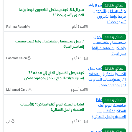
نصائح وثقافة
سر ال1%: كيف يستغل الناجحون فرصا يراها
الاخرون "سوء حظ" ؟
منذ 3 أيام
Rahma Ragab
نصائح وثقافة
7 جمل سمعتها وطنشتها... ولما كبرت فهمت
إنها سر الحياة
منذ 4 أيام
Basmala Salem
نصائح وثقافة
كيف يصل الكسول الذكي إلي هدفه ؟ 7
إستراتيجيات للنجاح ب أقل مجهود ممكن
منذ أسبوع
‪Mohamed Omar‬‏
نصائح وثقافة
لماذا يداهمك النوم أثناء المذاكرة؟ (الأسباب
العلمية والحل النهائي)
منذ 4 أيام
علي
نصائح وثقافة