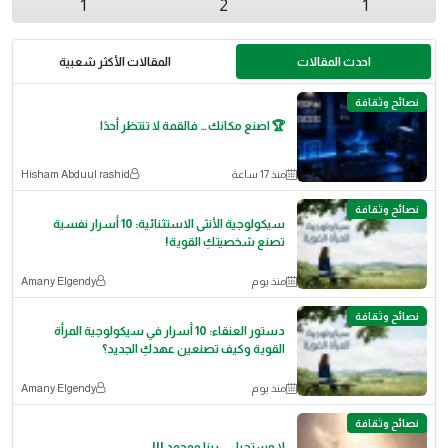
1
2
1
احدث المقالات
المقالات الأكثر شعبية
نصائح وثقافة
🏆 اصنع مكانك… فالقمة لا تنتظر أحدًا
منذ 17 ساعة
Hisham Abduul rashid
نصائح وثقافة
سيكولوجية الأنثى الاستثنائية: 10 أسرار نفسية
تصنع شخصيتكِ القوية!
منذ يوم
Amany Elgendy
نصائح وثقافة
دستور العنقاء: 10 أسرار في سيكولوجية المرأة
القوية وكيف تصنعين عهدكِ الجديد؟
منذ يوم
Amany Elgendy
نصائح وثقافة
لا مستحيل .. ربنا موجود !!!