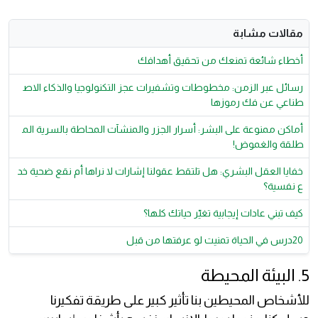
مقالات مشابة
أخطاء شائعة تمنعك من تحقيق أهدافك
رسائل عبر الزمن: مخطوطات وتشفيرات عجز التكنولوجيا والذكاء الاص
طناعي عن فك رموزها
أماكن ممنوعة على البشر: أسرار الجزر والمنشآت المحاطة بالسرية الم
طلقة والغموض!
خفايا العقل البشري: هل تلتقط عقولنا إشارات لا نراها أم نقع ضحية خد
ع نفسية؟
كيف تبني عادات إيجابية تغيّر حياتك كلها؟
20درس في الحياة تمنيت لو عرفتها من قبل
5. البيئة المحيطة
للأشخاص المحيطين بنا تأثير كبير على طريقة تفكيرنا