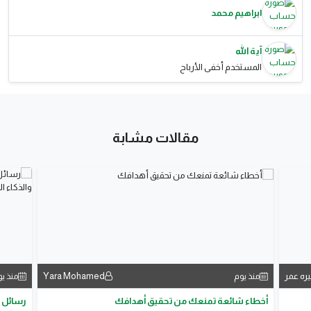
ابراهيم محمد
آية الله
المستخدم أخفى الأرباح
مقالات مشابة
يره عمر
Yara Mohamed
منذ يوم
منذ ي
أخطاء شائعة تمنعك من تحقيق أهدافك
رسائل ع