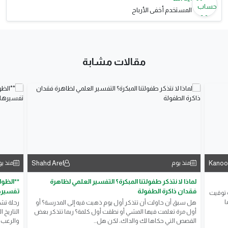
المستخدم أخفى الأرباح
مقالات مشابة
Shahd Aref
Kanoo
منذ يوم
منذ ي
لماذا لا نتذكر طفولتنا المبكرة؟ التفسير العلمي لظاهرة
**الظوا
فقدان ذاكرة الطفولة
تفسيرها
و توقيت
ا
هل سبق أن حاولت أن تتذكر أول يوم ذهبت فيه إلى المدرسة؟ أو
رحلة تش
أول مرة تعلمت فيها المشي أو نطقت أول كلمة؟ ربما تتذكر بعض
التاريخ 
القصص التي حكاها لك والداك، لكن هل...
والرعب ا