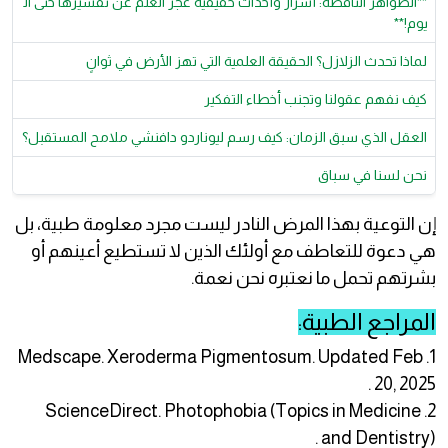
**الظواهر الناقصة: أسرار وأحداث حقيقية عجز العلم عن تفسيرها حتى ال
يوم!**
لماذا تحدث الزلازل؟ الحقيقة العلمية التي تهز الأرض في ثوانٍ
كيف نفهم عقولنا وتجنب أخطاء التفكير
العقل الذي سبق الزمان: كيف رسم ليوناردو دافنشي ملامح المستقبل؟
نحن لسنا في سباق
إن التوعية بهذا المرض النادر ليست مجرد معلومة طبية، بل
هي دعوة للتعاطف مع أولئك الذين لا تستطيع أعينهم أو
بشرتهم تحمل ما نعتبره نحن نعمة.
المراجع الطبية:
1. Medscape. Xeroderma Pigmentosum. Updated Feb
20, 2025 .
2. ScienceDirect. Photophobia (Topics in Medicine
and Dentistry) .