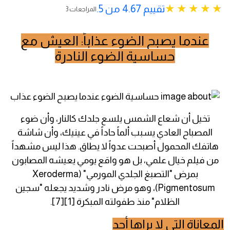
تقييم 4.67 من 5.
3 المراجعات
عندما يصبح الضوء عذاباً: العيش مع
حساسية الضوء النادرة
تخيل أن شعاع الشمس يلسع جلدك كالنار، وأن ضوء
المصباح العادي يسبب ألماً حاداً في عينيك، وأن شاشة
هاتفك المحمول أصبحت عدواً لا يطاق. هذا ليس مشهداً
من فيلم خيال علمي، بل هو واقع يومي يعيشه المصابون
بمرض "التصبغ الجلدي المورمي" (Xeroderma
Pigmentosum)، وهو مرض نادر وشديد يجعله "سجين
الظلام" منذ طفولته المبكرة [1][7].
المعاناة التي لا يراها أحد