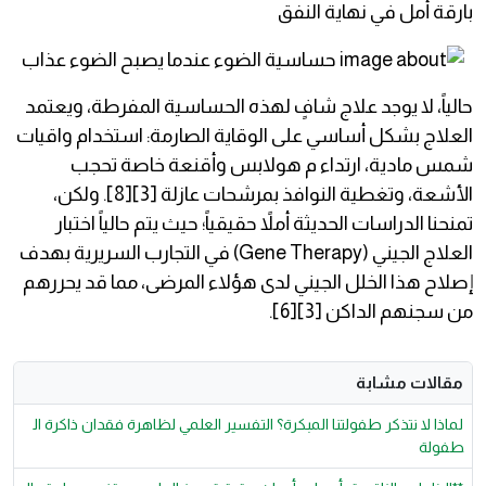
بارقة أمل في نهاية النفق
حالياً، لا يوجد علاج شافٍ لهذه الحساسية المفرطة، ويعتمد
العلاج بشكل أساسي على الوقاية الصارمة: استخدام واقيات
شمس مادية، ارتداء م هولابس وأقنعة خاصة تحجب
الأشعة، وتغطية النوافذ بمرشحات عازلة [3][8]. ولكن،
تمنحنا الدراسات الحديثة أملاً حقيقياً؛ حيث يتم حالياً اختبار
العلاج الجيني (Gene Therapy) في التجارب السريرية بهدف
إصلاح هذا الخلل الجيني لدى هؤلاء المرضى، مما قد يحررهم
من سجنهم الداكن [3][6].
مقالات مشابة
لماذا لا نتذكر طفولتنا المبكرة؟ التفسير العلمي لظاهرة فقدان ذاكرة ال
طفولة