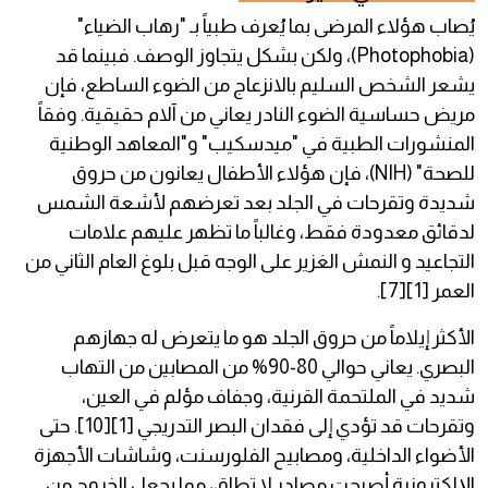
يُصاب هؤلاء المرضى بما يُعرف طبياً بـ "رهاب الضياء"
(Photophobia)، ولكن بشكل يتجاوز الوصف. فبينما قد
يشعر الشخص السليم بالانزعاج من الضوء الساطع، فإن
مريض حساسية الضوء النادر يعاني من آلام حقيقية. وفقاً
المنشورات الطبية في "ميدسكيب" و"المعاهد الوطنية
للصحة" (NIH)، فإن هؤلاء الأطفال يعانون من حروق
شديدة وتقرحات في الجلد بعد تعرضهم لأشعة الشمس
لدقائق معدودة فقط، وغالباً ما تظهر عليهم علامات
التجاعيد و النمش الغزير على الوجه قبل بلوغ العام الثاني من
العمر [1][7].
الأكثر إيلاماً من حروق الجلد هو ما يتعرض له جهازهم
البصري. يعاني حوالي 80-90% من المصابين من التهاب
شديد في الملتحمة القرنية، وجفاف مؤلم في العين،
وتقرحات قد تؤدي إلى فقدان البصر التدريجي [1][10]. حتى
الأضواء الداخلية، ومصابيح الفلورسنت، وشاشات الأجهزة
الإلكترونية أصبحت مصادر لا تطاق، مما يجعل الخروج من