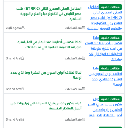
مقالات علمية
المفاعل البحثي المصري الثاني (ETRR-2): قلب
مصر النابض في التكنولوجيا والعلوم النووية
السلمية
منذ 8 ساعات
محمود ثابت
مقالات علمية
لماذا تنكمش أصابعنا عند البقاء في الماء لفترة
طويلة؟ الحقيقة العلمية التي قد تفاجئك
منذ 9 ساعات
Shahd Aref
مقالات علمية
لماذا تختلف ألوان العيون بين البشر؟ وما الذي يحدد
لونها؟
منذ 9 ساعات
Shahd Aref
مقالات علمية
كيف يتكون قوس قزح؟ السر العلمي وراء واحد من
أجمل المناظر الطبيعية
منذ 9 ساعات
Shahd Aref