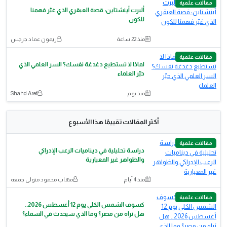
مقالات علمية
ألبرت أينشتاين: قصة العبقري الذي غيّر فهمنا
للكون
منذ 22 ساعة
ريمون عماد جرجس
مقالات علمية
لماذا لا تستطيع دغدغة نفسك؟ السر العلمي الذي
حيّر العلماء
منذ يوم
Shahd Aref
أكثر المقالات تقييمًا هذا الأسبوع
مقالات علمية
دراسة تحليلية في ديناميات الرعب الإدراكي
والظواهر غير المعيارية
منذ 4 أيام
مهاب محمود متولى جمعه
مقالات علمية
كسوف الشمس الكلي يوم 12 أغسطس 2026..
هل نراه من مصر؟ وما الذي سيحدث في السماء؟