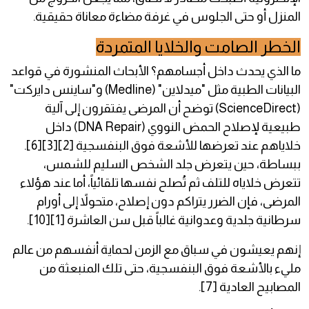
المنزل أو حتى الجلوس في غرفة مضاءة معاناة حقيقية.
الخطر الصامت والخلايا المتمردة
ما الذي يحدث داخل أجسامهم؟ الأبحاث المنشورة في قواعد
البيانات الطبية مثل "ميدلاين" (Medline) و"ساينس دايركت"
(ScienceDirect) توضح أن المرضى يفتقرون إلى آلية
طبيعية لإصلاح الحمض النووي (DNA Repair) داخل
خلاياهم عند تعرضها للأشعة فوق البنفسجية [2][3][6].
ببساطة، حين يتعرض جلد الشخص السليم للشمس،
تتعرض خلاياه للتلف ثم تُصلح نفسها تلقائياً، أما عند هؤلاء
المرضى، فإن الضرر يتراكم دون إصلاح، متحولاً إلى أورام
سرطانية جلدية وعدوانية غالباً قبل سن العاشرة [1][10].
إنهم يعيشون في سباق مع الزمن لحماية أنفسهم من عالم
مليء بالأشعة فوق البنفسجية، حتى تلك المنبعثة من
المصابيح العادية [7].