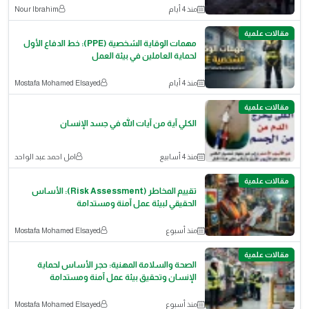
منذ 4 أيام
Nour Ibrahim
مقالات علمية
مهمات الوقاية الشخصية (PPE): خط الدفاع الأول
لحماية العاملين في بيئة العمل
منذ 4 أيام
Mostafa Mohamed Elsayed
مقالات علمية
الكلي آية من آيات الله في جسد الإنسان
منذ 4 أسابيع
امل احمد عبد الواحد
مقالات علمية
تقييم المخاطر (Risk Assessment): الأساس
الحقيقي لبيئة عمل آمنة ومستدامة
منذ أسبوع
Mostafa Mohamed Elsayed
مقالات علمية
الصحة والسلامة المهنية: حجر الأساس لحماية
الإنسان وتحقيق بيئة عمل آمنة ومستدامة
منذ أسبوع
Mostafa Mohamed Elsayed