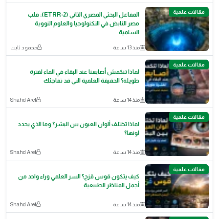
مقالات علمية
المفاعل البحثي المصري الثاني (ETRR-2): قلب
مصر النابض في التكنولوجيا والعلوم النووية
السلمية
منذ 13 ساعة
محمود ثابت
مقالات علمية
لماذا تنكمش أصابعنا عند البقاء في الماء لفترة
طويلة؟ الحقيقة العلمية التي قد تفاجئك
منذ 14 ساعة
Shahd Aref
مقالات علمية
لماذا تختلف ألوان العيون بين البشر؟ وما الذي يحدد
لونها؟
منذ 14 ساعة
Shahd Aref
مقالات علمية
كيف يتكون قوس قزح؟ السر العلمي وراء واحد من
أجمل المناظر الطبيعية
منذ 14 ساعة
Shahd Aref