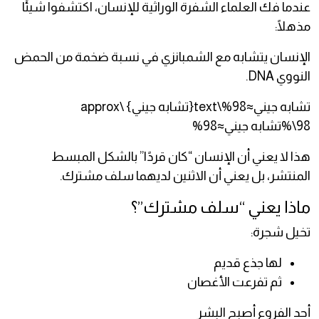
عندما فك العلماء الشفرة الوراثية للإنسان، اكتشفوا شيئًا
مذهلًا:
الإنسان يتشابه مع الشمبانزي في نسبة ضخمة من الحمض
النووي DNA.
تشابه جيني≈98%\text{تشابه جيني} \approx
98\%تشابه جيني≈98%
هذا لا يعني أن الإنسان “كان قردًا” بالشكل المبسط
المنتشر، بل يعني أن الاثنين لديهما سلف مشترك.
ماذا يعني “سلف مشترك”؟
تخيل شجرة:
لها جذع قديم
ثم تفرعت الأغصان
أحد الفروع أصبح البشر