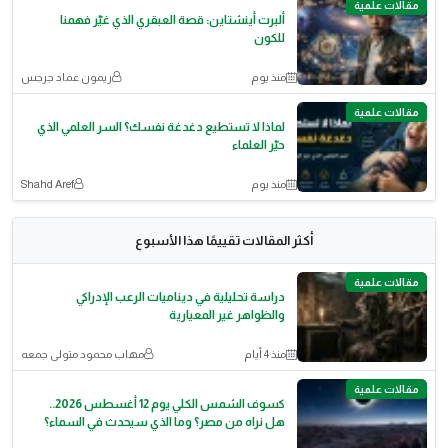
مقالات علمية
ألبرت أينشتاين: قصة العبقري الذي غيّر فهمنا
للكون
منذ يوم
ريمون عماد جرجس
مقالات علمية
لماذا لا تستطيع دغدغة نفسك؟ السر العلمي الذي
حيّر العلماء
منذ يوم
Shahd Aref
أكثر المقالات تقييمًا هذا الأسبوع
مقالات علمية
دراسة تحليلية في ديناميات الرعب الإدراكي
والظواهر غير المعيارية
منذ 4 أيام
مهاب محمود متولى جمعه
مقالات علمية
كسوف الشمس الكلي يوم 12 أغسطس 2026..
هل نراه من مصر؟ وما الذي سيحدث في السماء؟