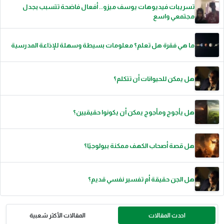
تسريبات فيديوهات يوسف ميزو.. أفعال فاضحة تتسبب بجدل
مجتمعي واسع
ما هي فقرة هل تعلم؟ معلومات بسيطة وسهلة للإذاعة المدرسية
هل يمكن للحيوانات أن تتكلم؟
هل يأجوج ومأجوج يمكن أن يكونوا حقيقيين؟
هل قصة أصحاب الكهف ممكنة بيولوجيًا؟
هل الجن حقيقة أم تفسير نفسي قديم؟
احدث المقالات
المقالات الأكثر شعبية