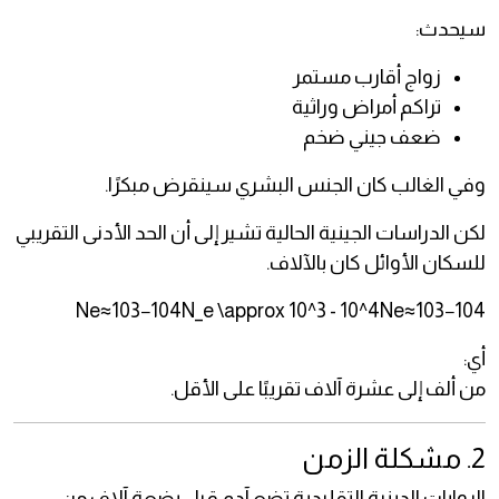
سيحدث:
زواج أقارب مستمر
تراكم أمراض وراثية
ضعف جيني ضخم
وفي الغالب كان الجنس البشري سينقرض مبكرًا.
لكن الدراسات الجينية الحالية تشير إلى أن الحد الأدنى التقريبي
للسكان الأوائل كان بالآلاف.
Ne≈103−104N_e \approx 10^3 - 10^4Ne​≈103−104
أي:
من ألف إلى عشرة آلاف تقريبًا على الأقل.
2. مشكلة الزمن
الروايات الدينية التقليدية تضع آدم قبل بضعة آلاف من