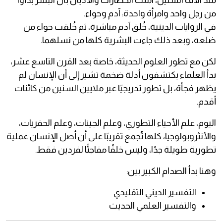
منذ آلاف السنين، آمنت الحضارات والأديان بأن البشر بدأوا
من رجل واحد وامرأة واحدة: آدم وحواء.
في الروايات الدينية، خُلق آدم مباشرة، ثم خُلقت حواء من
ضلعه، وبعد ذلك جاءت البشرية كلها من نسلهما.
لكن مع تطور العلوم الحديثة، خاصة بعد القرن التاسع عشر،
بدأ العلماء يكتشفون أدلة ضخمة تشير إلى أن الإنسان لم
يظهر فجأة، بل تطور تدريجيًا عبر ملايين السنين من كائنات
أقدم.
اليوم، علم الأحياء التطوري، وعلم الجينات، وعلم الحفريات،
والأنثروبولوجيا، كلها تُجمع تقريبًا على أن أصل الإنسان عملية
تطورية طويلة جدًا، وليس خلقًا مفاجئًا لفردين فقط.
وهنا بدأ الصدام الكبير بين:
التفسير الديني التقليدي
والتفسير العلمي الحديث