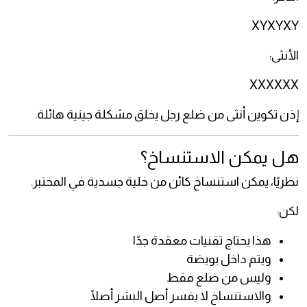
XYXYXY
الأنثى:
XXXXXX
إذن تكوين أنثى من ضلع رجل يخلق مشكلة جينية هائلة.
هل يمكن الاستنساخ؟
نظريًا، يمكن استنساخ كائن من خلية جسدية في المختبر.
لكن:
هذا يحتاج تقنيات معقدة جدًا
ويتم داخل بويضة
وليس من ضلع فقط
والاستنساخ لا يفسر أصل البشر أصلًا