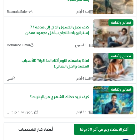
منذ 4 أيام
Basmala Salem
نصائح وثقافة
كيف يصل الكسول الذكي إلي هدفه ؟ 7
إستراتيجيات للنجاح ب أقل مجهود ممكن
منذ أسبوع
‪Mohamed Omar‬‏
نصائح وثقافة
لماذا يداهمك النوم أثناء المذاكرة؟ (الأسباب
العلمية والحل النهائي)
منذ 4 أيام
علي
نصائح وثقافة
كيف تزيد دخلك الشهري من الإنترنت؟
منذ 3 أيام
ريمون عماد جرجس
أكثر الأعضاء ربح في آخر 30 يومًا
أعضاء كبار الشخصيات