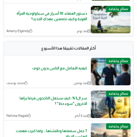
نصائح وثقافة
دستور العنقاء: 10 أسرار في سيكولوجية المرأة
القوية وكيف تصنعين عهدكِ الجديد؟
منذ يوم
Amany Elgendy
أكثر المقالات تقييمًا هذا الأسبوع
نصائح وثقافة
كيفيه التعامل مع الناس بدون خوف
منذ يومين
محمد يوسف
نصائح وثقافة
سر ال1%: كيف يستغل الناجحون فرصا يراها
الاخرون "سوء حظ" ؟
منذ 4 أيام
Rahma Ragab
نصائح وثقافة
7 جمل سمعتها وطنشتها... ولما كبرت فهمت
إنها سر الحياة