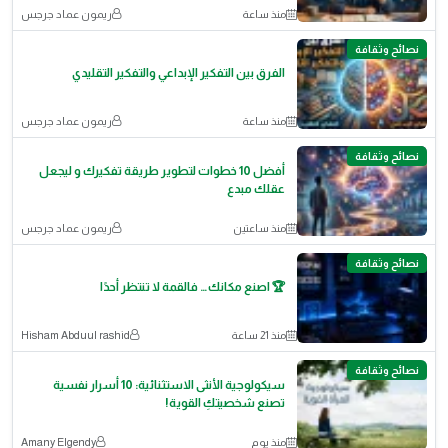
منذ ساعة
ريمون عماد جرجس
نصائح وثقافة
الفرق بين التفكير الإبداعي والتفكير التقليدي
منذ ساعة
ريمون عماد جرجس
نصائح وثقافة
أفضل 10 خطوات لتطوير طريقة تفكيرك و ليجعل
عقلك مبدع
منذ ساعتين
ريمون عماد جرجس
نصائح وثقافة
🏆 اصنع مكانك… فالقمة لا تنتظر أحدًا
منذ 21 ساعة
Hisham Abduul rashid
نصائح وثقافة
سيكولوجية الأنثى الاستثنائية: 10 أسرار نفسية
تصنع شخصيتكِ القوية!
منذ يوم
Amany Elgendy