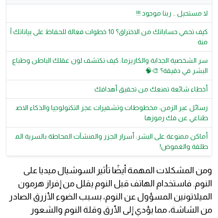
لا مستحيل .. ربنا موجود !!!
كيف تحمي حساباتك من الاختراق؟ 10 خطوات فعالة للحفاظ على بياناتك آ
منة
سر الشخصية الجذابة والكاريزما: كيف تكتشف لون عقلك الباطن وطباع
البشر في دقيقة؟ 🎨🧠
أخطاء شائعة تمنعك من تحقيق أهدافك
رسائل عبر الزمن: مخطوطات وتشفيرات عجز التكنولوجيا والذكاء الاص
طناعي عن فك رموزها
أماكن ممنوعة على البشر: أسرار الجزر والمنشآت المحاطة بالسرية الم
طلقة والغموض!
ومن المشكلات المهمة أيضًا تأثير السوشيال ميديا على
النوم. فاستخدام الهاتف قبل النوم يقلل من إفراز هرمون
الميلاتونين المسؤول عن النوم، بسبب الضوء الأزرق الصادر
من الشاشة، مما يؤدي إلى الأرق وقلة النوم والشعور