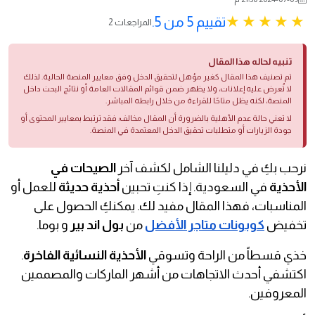
تقييم 5 من 5.
2 المراجعات
تنبيه لحاله هذا المقال
تم تصنيف هذا المقال كغير مؤهل لتحقيق الدخل وفق معايير المنصة الحالية. لذلك
لا تُعرض عليه إعلانات، ولا يظهر ضمن قوائم المقالات العامة أو نتائج البحث داخل
المنصة، لكنه يظل متاحًا للقراءة من خلال رابطه المباشر.
لا تعني حالة عدم الأهلية بالضرورة أن المقال مخالف؛ فقد ترتبط بمعايير المحتوى أو
جودة الزيارات أو متطلبات تحقيق الدخل المعتمدة في المنصة.
نرحب بكِ في دليلنا الشامل لكشف آخر
الصيحات في
الأحذية
في السعودية. إذا كنتِ تحبين
أحذية حديثة
للعمل أو
المناسبات، فهذا المقال مفيد لك. يمكنكِ الحصول على
تخفيض
كوبونات متاجر الأفضل
من
بول اند بير
و بوما.
خذي قسطاً من الراحة وتسوقي
الأحذية النسائية الفاخرة
.
اكتشفي أحدث الاتجاهات من أشهر الماركات والمصممين
المعروفين.