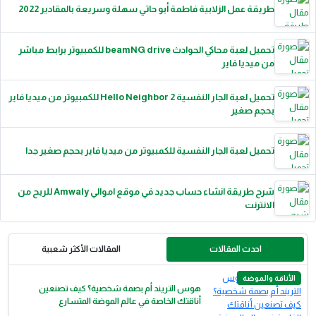
طريقة عمل الزلابية فاطمة أبو حاتي سهلة وسريعة بالمقادير 2022
تحميل لعبة محاكي الحوادث beamNG drive للكمبيوتر برابط مباشر
من ميديا فاير
تحميل لعبة الجار النفسية 2 Hello Neighbor للكمبيوتر من ميديا فاير
بحجم صغير
تحميل لعبة الجار النفسية للكمبيوتر من ميديا فاير بحجم صغير جدا
شرح طريقة انشاء حساب جديد في موقع اموالي Amwaly للربح من
الانترنت
احدث المقالات
المقالات الأكثر شعبية
الأناقة والموضة
هوس التريند أم بصمة شخصية؟ كيف تصنعين
أناقتك الخاصة في عالم الموضة المتسارع