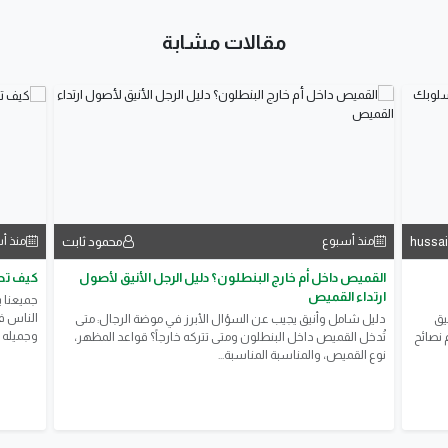
مقالات مشابة
hussa
محمود ثابت
منذ أسبوع
منذ أ
القميص داخل أم خارج البنطلون؟ دليل الرجل الأنيق لأصول
كيف تصب
ارتداء القميص
جميعنا ي
الناس ف
يق
​دليل شامل وأنيق يجيب عن السؤال الأبرز في موضة الرجال: متى
وجميله 
 نصائح
تُدخل القميص داخل البنطلون ومتى تتركه خارجاً؟ قواعد المظهر،
نوع القميص، والمناسبة المناسبة...