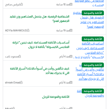
منذ 18 ساعة
كيرلس سامح
الأناقة والموضة
الشفافية الرقمية: هل يتحمل المشاهير وزر تقليد
الجمهور لهم؟
منذ 19 ساعة
ADYIa MAHMOUD
الأناقة والموضة
أساسيات الأناقة المستدامة: كيف تبنين "خزانة
الملابس الكبسولة" بأناقة لا تزول
منذ 4 أيام
محمود ثابت
الأناقة والموضة
كيف تتألقين وأنتِ في أسوأ حالاتك؟ أسرار الأناقة
التي لا يخبرك بها أحد
منذ 6 أيام
shrook Emad
الأناقة والموضة
الأناقة والموضة للرجل
منذ 6 أيام
toto ali