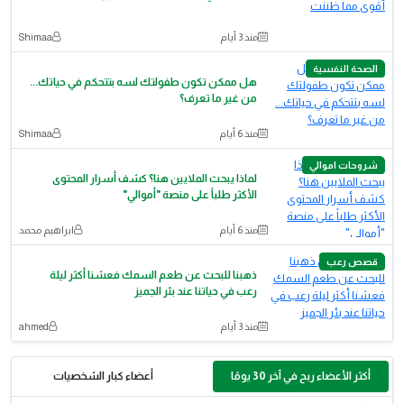
منذ 3 أيام
Shimaa
الصحة النفسية
هل ممكن تكون طفولتك لسه بتتحكم في حياتك...
من غير ما تعرف؟
منذ 6 أيام
Shimaa
شروحات اموالي
لماذا يبحث الملايين هنا؟ كشف أسرار المحتوى
الأكثر طلباً على منصة "أموالي"
منذ 6 أيام
ابراهيم محمد
قصص رعب
ذهبنا للبحث عن طعم السمك فعشنا أكثر ليلة
رعب في حياتنا عند بئر الجميز
منذ 3 أيام
ahmed
أكثر الأعضاء ربح في آخر 30 يومًا
أعضاء كبار الشخصيات