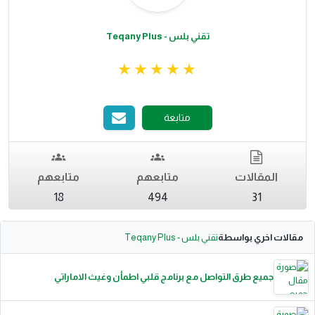
تقني بلس - Teqany Plus
متابعة
المقالات
متابعهم
متابعهم
18
494
31
مقالات اخري بواسطة
تقني بلس - Teqany Plus
جميع طرق التواصل مع برنامج قلبي اطمأن وغيث الاماراتي