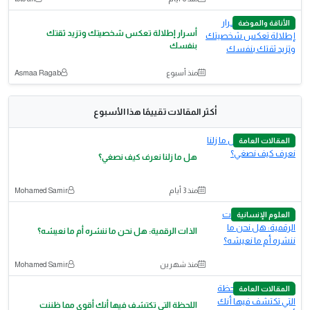
الأناقة والموضة
أسرار إطلالة تعكس شخصيتك وتزيد ثقتك
بنفسك
منذ أسبوع
Asmaa Ragab
أكثر المقالات تقييمًا هذا الأسبوع
المقالات العامة
هل ما زلنا نعرف كيف نصغي؟
منذ 3 أيام
Mohamed Samir
العلوم الإنسانية
الذات الرقمية: هل نحن ما ننشره أم ما نعيشه؟
منذ شهرين
Mohamed Samir
المقالات العامة
اللحظة التي تكتشف فيها أنك أقوى مما ظننت