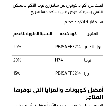
ابحث عن أكواد كوبون من متاجر زي بوما. الأكواد ممكن
تنتهي بسرعة، احرص على استخدامها سريع.
هنا مقارنة لأكواد خصم:
المتجر
كود خصم
النسبة المئوية للخصم
بول اند بير
PB15AFF3214
20%
بوما
H74
20%
زارا
PB15AFF3214
15%
أفضل كوبونات والمزايا التي توفرها
المتاجر
الحصول على كوبونات خصم الآن أسهل بكثير بفضل