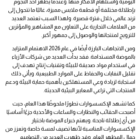
اليومية واستلهام الأفكار منها. وعندما يظهر أحد النجوم
بإطلالة مختلفة أو قطعة ملابس مميزة، غالبًا ما تتحول إلى
ترند عالمي خلال فترة قصيرة. ولهذا السبب تعتمد العديد
من العلامات التجارية على التعاون مع المشاهير والمؤثرين
للترويج لمنتجاتها والوصول إلى جمهور أكبر.
ومن الاتجاهات البارزة أيضًا في عام 2026 الاهتمام المتزايد
بالموضة المستدامة. فقد بدأت العديد من شركات الأزياء
في استخدام مواد صديقة للبيئة وتقنيات إنتاج تهدف إلى
تقليل النفايات والحفاظ على الموارد الطبيعية. ويأتي ذلك
استجابة لزيادة وعي المستهلكين بأهمية حماية البيئة ودعم
المنتجات التي تراعي المعايير البيئية الحديثة.
كما تشهد الإكسسوارات تطورًا ملحوظًا هذا العام، حيث
أصبحت الحقائب والنظارات والساعات والأحذية جزءًا أساسيًا
من أي إطلالة ناجحة. ويهتم خبراء الموضة باختيار
الإكسسوارات المناسبة لأنها تضيف لمسة خاصة وتعزز من
جمال المظهر العام. وقد ظهرت العديد من التصاميم