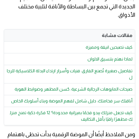
الجديدة التي تجمع بين البساطة والأناقة لتلبية مختلف
الأذواق.
مقالات مشابة
كيف تصبحين انيقة ومميزة
لماذا نهتم بتنسيق الالوان
تفاصيل صغيرة تُصنع الفارق: فنيات وأسرار ارتداء البدلة الكلاسيكية للرجا
ل
صيحات المايوهات الرجالية الشرعية: حُسن المظهر وضوابط الهوية
أناقتك سر فخامتك: دليل شامل لفهم الموضة وبناء أسلوبك الخاص
كيف تجعل منزلك يبدو فخمًا بميزانية محدودة؟ 12 فكرة ذكية تمنح منزل
ك مظهرًا راقيًا بأقل التكاليف
ومن الملاحظ أيضًا أن الموضة الرقمية بدأت تحظى باهتمام