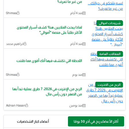
من غير ما تعرف؟
منذ 4 أيام
Shimaa
شروحات اموالي
لماذا يبحث الملايين هنا؟ كشف أسرار المحتوى
الأكثر طلباً على منصة "أموالي"
منذ 4 أيام
ابراهيم محمد
المقالات العامة
اللحظة التي تكتشف فيها أنك أقوى مما ظننت
منذ يوم
Shimaa
الربح من الانترنت
الربح من الإنترنت في 2026: 7 طرق عملية تبدأ بها
من الصفر دون رأس مال
منذ يومين
Adnan Hasan
أكثر الأعضاء ربح في آخر 30 يومًا
أعضاء كبار الشخصيات