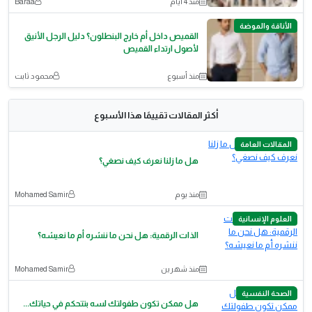
منذ 4 أيام
Baraa
الأناقة والموضة
القميص داخل أم خارج البنطلون؟ دليل الرجل الأنيق
لأصول ارتداء القميص
منذ أسبوع
محمود ثابت
أكثر المقالات تقييمًا هذا الأسبوع
المقالات العامة
هل ما زلنا نعرف كيف نصغي؟
منذ يوم
Mohamed Samir
العلوم الإنسانية
الذات الرقمية: هل نحن ما ننشره أم ما نعيشه؟
منذ شهرين
Mohamed Samir
الصحة النفسية
هل ممكن تكون طفولتك لسه بتتحكم في حياتك...