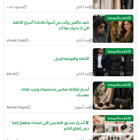
منذ 3 أيام
محمود ثابت
الأناقة والموضة
كيف تتألقين وأنتِ في أسوأ حالاتك؟ أسرار الأناقة
التي لا يخبرك بها أحد
منذ 4 أيام
shrook Emad
الأناقة والموضة
الأناقة والموضة للرجل
منذ 4 أيام
toto ali
الأناقة والموضة
أسرار إطلالة تعكس شخصيتك وتزيد ثقتك
بنفسك
منذ أسبوع
Asmaa Ragab
الأناقة والموضة
👗 أسرار تنسيق الملابس التي تمنحك مظهرًا راقيًا
دون إنفاق الكثير