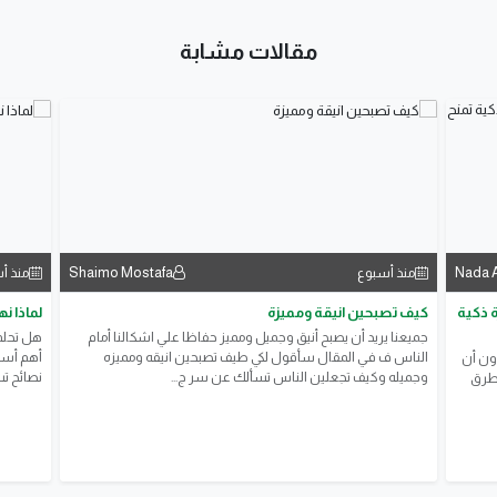
مقالات مشابة
Shaimo Mostafa
Nada 
منذ أسبوع
منذ أ
خمًا بميزانية محدودة؟ 12 فكرة ذكية
كيف تصبحين انيقة ومميزة
لماذا ن
جميعنا يريد أن يصبح أنيق وجميل ومميز حفاظا علي اشكالنا أمام
هل تحلم
الناس ف في المقال سأقول لكي طيف تصبحين انيقه ومميزه
أهم أسا
ون أن
وجميله وكيف تجعلين الناس تسألك عن سر ج...
نصائح تس
لطرق