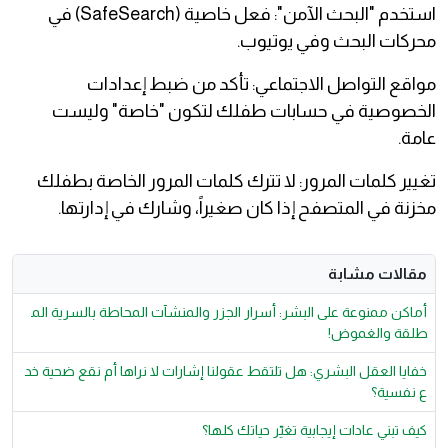
استخدم "البحث الآمن": فعل خاصية (SafeSearch) في
محركات البحث وفي يوتيوب.
مواقع التواصل الاجتماعي: تأكد من ضبط إعدادات
الخصوصية في حسابات طفلك لتكون "خاصة" وليست
عامة.
تغيير كلمات المرور: لا تترك كلمات المرور الخاصة بطفلك
مخزنة في المتصفح إذا كان صغيراً، وشارك في إدارتها.
مقالات مشابة
أماكن ممنوعة على البشر: أسرار الجزر والمنشآت المحاطة بالسرية الم
طلقة والغموض!
خفايا العقل البشري: هل تلتقط عقولنا إشارات لا نراها أم نقع ضحية خد
ع نفسية؟
كيف تبني عادات إيجابية تغيّر حياتك كلها؟