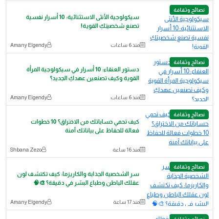
نصائح وثقافة
سيكولوجية الأنثى الاستثنائية: 10 أسرار نفسية
تصنع شخصيتكِ القوية!
منذ 6 ساعات
Amany Elgendy
نصائح وثقافة
دستور العنقاء: 10 أسرار في سيكولوجية المرأة
القوية وكيف تصنعين عهدكِ الجديد؟
منذ 6 ساعات
Amany Elgendy
نصائح وثقافة
كيف تحمي حساباتك من الاختراق؟ 10 خطوات
فعالة للحفاظ على بياناتك آمنة
منذ 16 ساعة
Shbana Zezo
نصائح وثقافة
سر الشخصية الجذابة والكاريزما: كيف تكتشف لون
عقلك الباطن وطباع البشر في دقيقة؟ 🎨🧠
منذ 17 ساعة
Amany Elgendy
نصائح وثقافة