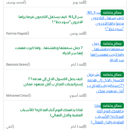
منذ يوم
محمد يوسف
نصائح وثقافة
سر ال1%: كيف يستغل الناجحون فرصا يراها
الاخرون "سوء حظ" ؟
منذ يومين
Rahma Ragab
نصائح وثقافة
7 جمل سمعتها وطنشتها... ولما كبرت فهمت
إنها سر الحياة
منذ 3 أيام
Basmala Salem
نصائح وثقافة
كيف يصل الكسول الذكي إلي هدفه ؟ 7
إستراتيجيات للنجاح ب أقل مجهود ممكن
منذ أسبوع
‪Mohamed Omar‬‏
نصائح وثقافة
لماذا يداهمك النوم أثناء المذاكرة؟ (الأسباب
العلمية والحل النهائي)
منذ 3 أيام
علي