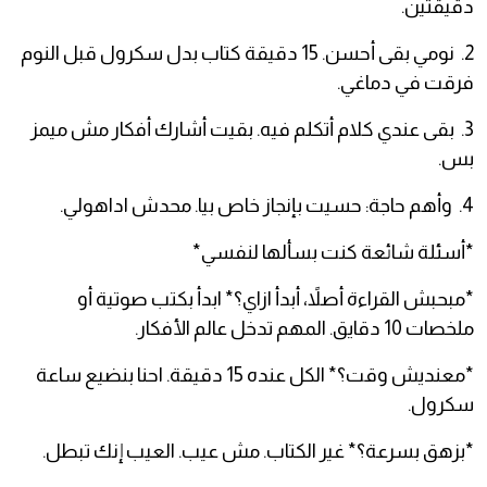
دقيقتين.
2. نومي بقى أحسن. 15 دقيقة كتاب بدل سكرول قبل النوم
فرقت في دماغي.
3. بقى عندي كلام أتكلم فيه. بقيت أشارك أفكار مش ميمز
بس.
4. وأهم حاجة: حسيت بإنجاز خاص بيا. محدش اداهولي.
*أسئلة شائعة كنت بسألها لنفسي*
*مبحبش القراءة أصلاً، أبدأ ازاي؟* ابدأ بكتب صوتية أو
ملخصات 10 دقايق. المهم تدخل عالم الأفكار.
*معنديش وقت؟* الكل عنده 15 دقيقة. احنا بنضيع ساعة
سكرول.
*بزهق بسرعة؟* غير الكتاب. مش عيب. العيب إنك تبطل.