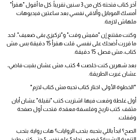
آخر كتاب فتحته كان من 3 سنين تقريباً. كل ما أقول "هقرأ"
أمسك الموبايل وألاقي نفسي بعد ساعتين فيديوهات
ملهاش لازمة.
وكنت مقتنع إن "مفيش وقت" و"تركيزي بقى ضعيف". لحد
ما قررت أضحك على نفسي. قلت هقرأ 15 دقيقة بس. مش
كتاب، مش فصل. 15 دقيقة.
بعد شهرين كنت خلصت 4 كتب. مش عشان بقيت فاضي،
عشان غيرت الطريقة.
*الخطوة الأولى: اختار كتاب تحبه مش كتاب لازم*
أول غلطة وقعت فيها: اشتريت كتب "تقيلة" عشان أبان
مثقف. كتب تاريخ وفلسفة معقدة. فتحت أول صفحة
وقفلت.
الصح؟ ابدأ باللي بتحبه. بتحب الروايات؟ هات رواية. بتحب
التنمية البشرية؟ قصص نجاح؟ علم نفس؟ حتى كتب طبخ.