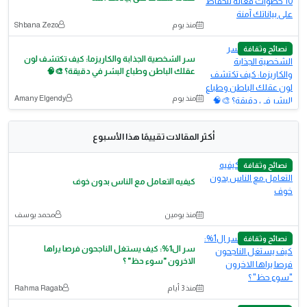
منذ يوم
Shbana Zezo
نصائح وثقافة
سر الشخصية الجذابة والكاريزما: كيف تكتشف لون
عقلك الباطن وطباع البشر في دقيقة؟ 🎨🧠
منذ يوم
Amany Elgendy
أكثر المقالات تقييمًا هذا الأسبوع
نصائح وثقافة
كيفيه التعامل مع الناس بدون خوف
منذ يومين
محمد يوسف
نصائح وثقافة
سر ال1%: كيف يستغل الناجحون فرصا يراها
الاخرون "سوء حظ" ؟
منذ 3 أيام
Rahma Ragab