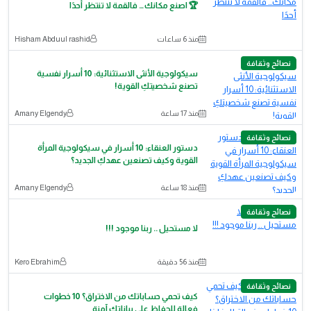
🏆 اصنع مكانك… فالقمة لا تنتظر أحدًا
منذ 6 ساعات
Hisham Abduul rashid
نصائح وثقافة
سيكولوجية الأنثى الاستثنائية: 10 أسرار نفسية
تصنع شخصيتكِ القوية!
منذ 17 ساعة
Amany Elgendy
نصائح وثقافة
دستور العنقاء: 10 أسرار في سيكولوجية المرأة
القوية وكيف تصنعين عهدكِ الجديد؟
منذ 18 ساعة
Amany Elgendy
نصائح وثقافة
لا مستحيل .. ربنا موجود !!!
منذ 56 دقيقة
Kero Ebrahim
نصائح وثقافة
كيف تحمي حساباتك من الاختراق؟ 10 خطوات
فعالة للحفاظ على بياناتك آمنة