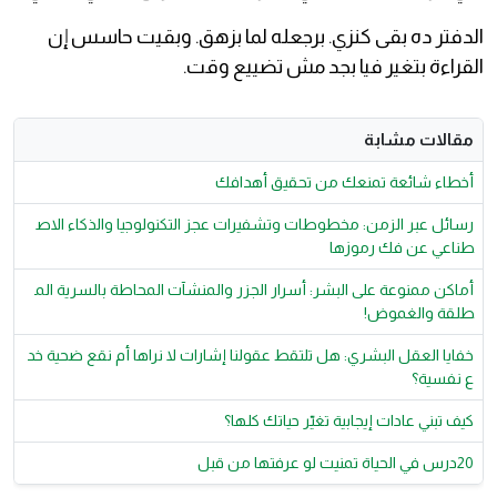
الدفتر ده بقى كنزي. برجعله لما بزهق. وبقيت حاسس إن
القراءة بتغير فيا بجد مش تضييع وقت.
مقالات مشابة
أخطاء شائعة تمنعك من تحقيق أهدافك
رسائل عبر الزمن: مخطوطات وتشفيرات عجز التكنولوجيا والذكاء الاص
طناعي عن فك رموزها
أماكن ممنوعة على البشر: أسرار الجزر والمنشآت المحاطة بالسرية الم
طلقة والغموض!
خفايا العقل البشري: هل تلتقط عقولنا إشارات لا نراها أم نقع ضحية خد
ع نفسية؟
كيف تبني عادات إيجابية تغيّر حياتك كلها؟
20درس في الحياة تمنيت لو عرفتها من قبل