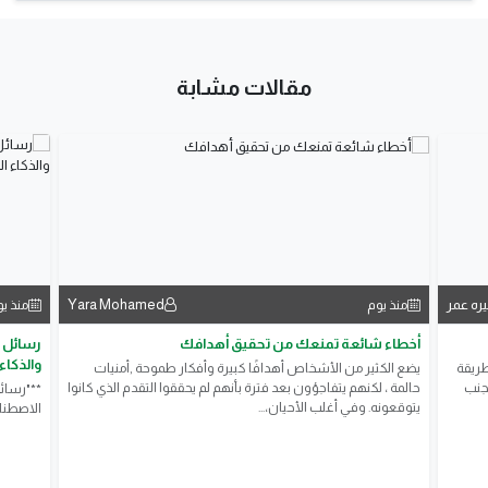
مقالات مشابة
يره عمر
Yara Mohamed
منذ يوم
منذ ي
أخطاء شائعة تمنعك من تحقيق أهدافك
رسائل ع
والذكاء
طريقة
يضع الكثير من الأشخاص أهدافًا كبيرة وأفكار طموحة ,أمنيات
تجنب
حالمة ، لكنهم يتفاجؤون بعد فترة بأنهم لم يحققوا التقدم الذي كانوا
**"رسائل
يتوقعونه. وفي أغلب الأحيان،...
الاصطنا