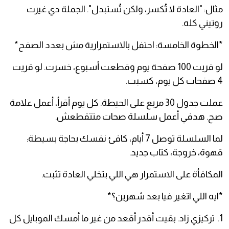
مثال: "العادة لا تُكسر، ولكن تُستبدل". الجملة دي غيرت
روتيني كله.
*الخطوة الخامسة: احتفل بالاستمرارية مش بعدد الصفح*
لو قريت 100 صفحة يوم وقطعت أسبوع، خسرت. لو قريت
4 صفحات كل يوم، كسبت.
عملت جدول 30 مربع على الحيطة. كل يوم أقرأ، أعمل علامة
صح. هدفي أعمل سلسلة صحات متتقطعش.
لما السلسلة توصل 7 أيام، كافئ نفسك بحاجة بسيطة:
قهوة، خروجة، كتاب جديد.
المكافأة على الاستمرار هي اللي بتخلي العادة تثبت.
*ايه اللي اتغير فيا بعد شهرين؟*
1. تركيزي زاد. بقيت أقدر أقعد من غير ما أمسك الموبايل كل