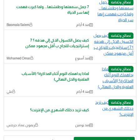
نصائح وثقافة
7 جمل سمعتها وطنشتها... ولما كبرت فهمت
إنها سر الحياة
منذ 4 أيام
Basmala Salem
نصائح وثقافة
كيف يصل الكسول الذكي إلي هدفه ؟ 7
إستراتيجيات للنجاح ب أقل مجهود ممكن
منذ أسبوع
‪Mohamed Omar‬‏
نصائح وثقافة
لماذا يداهمك النوم أثناء المذاكرة؟ (الأسباب
العلمية والحل النهائي)
منذ 4 أيام
علي
نصائح وثقافة
كيف تزيد دخلك الشهري من الإنترنت؟
منذ يومين
ريمون عماد جرجس