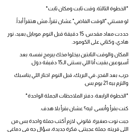
*الخطوة الثالثة: وقت ثابت ومكان ثابت*
لو مستني "الوقت الفاضي" عشان تقرأ، مش هتقرأ أبداً.
حددت معاد مقدس: 15 دقيقة قبل النوم. موبايل بعيد، نور
هادي، وكتابي على الكومود.
المكان والوقت الثابتين بيخلوا مخك يبرمج نفسه. بعد
أسبوعين بقيت أنا اللي بستنى الـ15 دقيقة دول.
جرب: بعد الفجر، في البريك، قبل النوم. اختار اللي يناسبك
والتزم بيه 21 يوم بس.
*الخطوة الرابعة: دفتر الملاحظات الجملة الواحدة*
كنت بقرأ وأنسى. ليه؟ عشان بقرأ بلا هدف.
جبت نوت صغيرة. قانوني: لازم أكتب جملة واحدة بس من
اللي قريته. جملة عجبتني، فكرة جديدة، سؤال جه في دماغي.