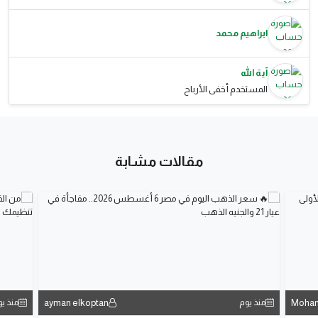
ابراهيم محمد
آية الله
المستخدم أخفى الأرباح
مقالات مشابة
ayman elkoptan
Moha
منذ يوم
منذ ي