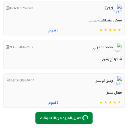
Zyad
2026-08-01 00:36:10
ممكن مشاهده مقالتي
5 نجوم
محمد المغربي
2026-07-15 19:30:01
شكرا أخ رفيق
رفيق ابوعمر
2026-07-14 16:27:54
مقال مميز
5 نجوم
O
A
D
I
N
G
.
.
L
.
تحميل المزيد من التعليقات