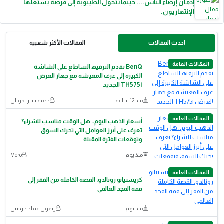
إدمان إرضاء الناس.... حينما تتحول الطيبوبة إلى فرصة يستغلها
الإنتهازيون.
احدث المقالات
المقالات الأكثر شعبية
المقالات العامة
BenQ ﺗﻘدم اﻟﺗرﻓﯾﮫ اﻟﺳﺎطﻊ ﻋﻠﻰ اﻟﺷﺎﺷﺔ
اﻟﻛﺑﯾرة إﻟﻰ ﻏرف اﻟﻣﻌﯾﺷﺔ ﻣﻊ ﺟﮭﺎز اﻟﻌرض
TH575i اﻟﺟدﯾد
منذ 12 ساعة
خدمه نشر اموالي
المقالات العامة
أسعار الذهب اليوم.. هل الوقت مناسب للشراء؟
تعرف على أبرز العوامل التي تحرك السوق
وتوقعات الفترة المقبلة
منذ يوم
Mero
المقالات العامة
كريستيانو رونالدو: القصة الكاملة من الفقر إلى
قمة المجد العالمي
منذ يوم
ريمون عماد جرجس