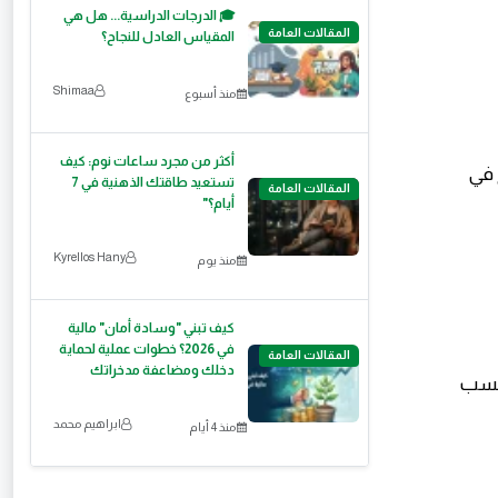
🎓 الدرجات الدراسية... هل هي
المقالات العامة
المقياس العادل للنجاح؟
Shimaa
منذ أسبوع
أكثر من مجرد ساعات نوم: كيف
 تنجح في
تستعيد طاقتك الذهنية في 7
المقالات العامة
أيام؟"
Kyrellos Hany
منذ يوم
كيف تبني "وسادة أمان" مالية
في 2026؟ خطوات عملية لحماية
المقالات العامة
دخلك ومضاعفة مدخراتك
 حسب
ابراهيم محمد
منذ 4 أيام