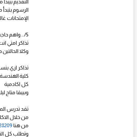
التقديم بيبدأ من اول شهر 8 وبيبقا إلكت
الرسوم بتبدأ من 850 ل1000 وبتدفع الكتر
الإمتحانات غا
5/... واهم حاجه
تذاكر امتي ا
وكلا الحالتين 
تذاكر ازي بنس
كلية الهندس
كل اكادمية
وبيبقا متاح ل
تقد تدرس الم
من خلال الاكا
من هنا
28209
وتطلب كل التف