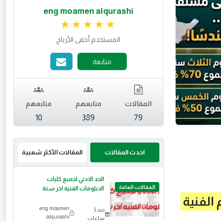
eng moamen alqurashi
تقييم 4.97 من 5.
المستخدم أخفى الأرباح
متابعة
المقالات
متابعهم
متابعهم
10
389
79
احدث المقالات
المقالات الأكثر شعبية
الحد الادني لجميع كليات
المقالات العامة
الدبلومات الفنية اخر سنة
eng moamen
منذ 5
alqurashi
ساعات