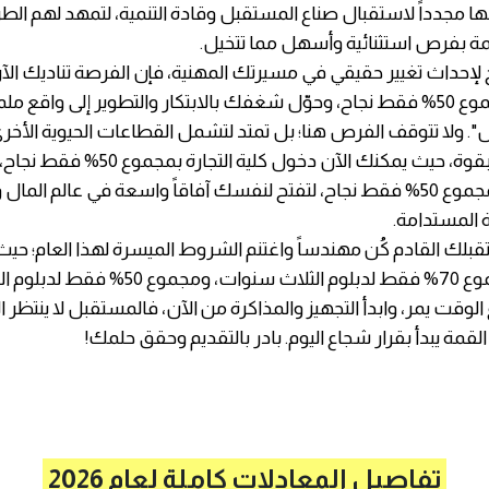
بها مجدداً لاستقبال صناع المستقبل وقادة التنمية، لتمهد لهم الط
مة بفرص استثنائية وأسهل مما تتخيل.
لإحداث تغيير حقيقي في مسيرتك المهنية، فإن الفرصة تناديك الآن
الهندسة بمجموع 50% فقط نجاح، وحوّل شغفك بالابتكار والتطوير إلى وا
ولا تتوقف الفرص هنا؛ بل تمتد لتشمل القطاعات الحيوية الأخرى 
سوق العمل بقوة، حيث يمكنك الآن دخول كلية التجا
كلية الزراعة بمجموع 50% فقط نجاح، لتفتح لنفسك آفاقاً واسعة في عالم الم
ة المستدامة.
بلك القادم كُن مهندساً واغتنم الشروط الميسرة لهذا العام؛ حيث 
المعادلة بمجموع 70% فقط لدبلوم الثلاث سنوات، ومجموع 
الوقت يمر، وابدأ التجهيز والمذاكرة من الآن، فالمستقبل لا ينتظر ا
قمة يبدأ بقرار شجاع اليوم. بادر بالتقديم وحقق حلمك!
تفاصيل المعادلات كاملة لعام 2026