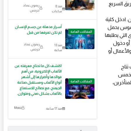
ريق السريع
ريمون عماد
منذ 8
جرجس
ساعات
. ادخل كلية
قع ملموس يحمل
أسرار مذهلة عن جسم الإنسان
المقالات العامة
لم تكن تعرفها من قبل
التي يطلبها
رة بمجموع 50% فقط نجاح، أو دخول
ريمون عماد
منذ 13
جرجس
ال والأعمال أو
ساعة
اكتشف كل ما تحتاج معرفته عن
تتاح
الألعاب الإلكترونية، من أهم
50% فقط لدبلوم الخمس
فوائدها وأضرارها إلى أشهر
المقالات العامة
لمتأخرين،
أنواع الألعاب ومستقبل صناعة
الجيمنج، مع نصائح للاستمتاع
بالألعاب بشكل صحي ومتوازن.
Moaz
منذ 17 ساعة