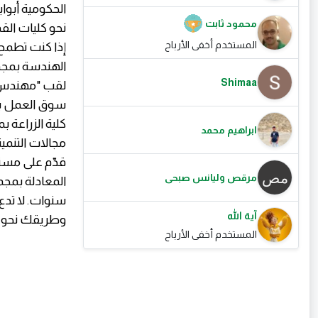
الحكومية أبوا
محمود ثابت
نحو كليات الق
المستخدم أخفى الأرباح
إذا كنت تطمح 
Shimaa
لقب "مهندس". 
ابراهيم محمد
مجالات التنمي
قدّم على مستق
مرقص وليانس صبحى
سنوات. لا تدع 
آية الله
وطريقك نحو ال
المستخدم أخفى الأرباح