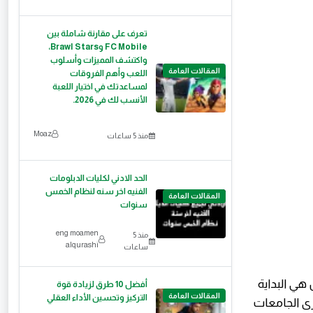
تعرف على مقارنة شاملة بين
FC Mobile وBrawl Stars،
واكتشف المميزات وأسلوب
المقالات العامة
اللعب وأهم الفروقات
لمساعدتك في اختيار اللعبة
الأنسب لك في 2026.
Moaz
منذ 5 ساعات
الحد الادني لكليات الدبلومات
الفنيه اخر سنه لنظام الخمس
المقالات العامة
سنوات
eng moamen
منذ 5
alqurashi
ساعات
 هي البداية
أفضل 10 طرق لزيادة قوة
المقالات العامة
التركيز وتحسين الأداء العقلي
عن معادلات الكليات لعام 2026، تفتح كبرى الجامعات