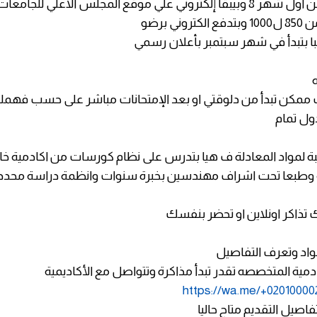
روني علي موقع المجلس الاعلي للجامعات
وني برضو
لبا بتبدأ في شهر سبتمبر بأعلان رسمي
نت ممكن تبدأ من دلوقتي او بعد الإمتحانات مباشر على حسب فهم
دول تمام
بة لمواد المعادلة ف هيا بتدرس على نظام كورسات من اكادمية خا
ة وطبعا تحت اشراف مهندسين بخبرة سنوات وانظمة دراسة محد
يك تذاكر اونلاين او تحضر بنفسك
واد وتعرف التفاصيل
دمية المتخصصه تقدر تبدأ مذاكرة وتتواصل مع الأكاديمية
https://wa.me/+02010000
اصيل التقديم متاح حاليا