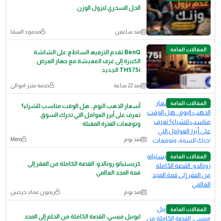
الحل السحري لنزول الوزن
منذ ساعتين
محمود السقا
المقالات العامة
BenQ ﺗﻘدم اﻟﺗرﻓﯾﮫ اﻟﺳﺎطﻊ ﻋﻠﻰ اﻟﺷﺎﺷﺔ
اﻟﻛﺑﯾرة إﻟﻰ ﻏرف اﻟﻣﻌﯾﺷﺔ ﻣﻊ ﺟﮭﺎز اﻟﻌرض
TH575i اﻟﺟدﯾد
منذ 22 ساعة
خدمه نشر اموالي
المقالات العامة
أسعار الذهب اليوم.. هل الوقت مناسب للشراء؟
تعرف على أبرز العوامل التي تحرك السوق
وتوقعات الفترة المقبلة
منذ يوم
Mero
المقالات العامة
كريستيانو رونالدو: القصة الكاملة من الفقر إلى
قمة المجد العالمي
منذ يوم
ريمون عماد جرجس
المقالات العامة
ليونيل ميسي: القصة الكاملة من الحلم إلى المجد