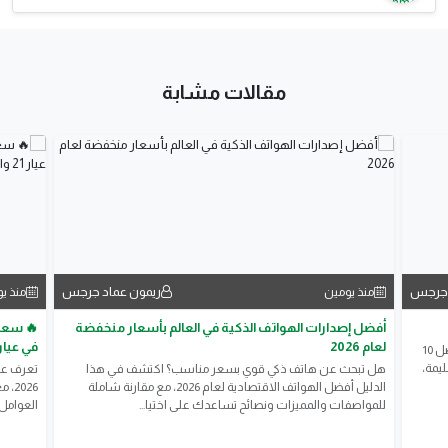
مقالات مشابة
 جرجس
ريمون عماد جرجس
منذ يومين
منذ ي
أفضل إصدارات الهواتف الذكية في العالم بأسعار منخفضة
لعام 2026
في عيار 21 والجنيه الذ
هل ترغب في تحسين ذاكرتك بطريقة طبيعية؟ اكتشف أفضل 10
يمة،
هل تبحث عن هاتف ذكي قوي بسعر مناسب؟ اكتشف في هذا
الدليل أفضل الهواتف الاقتصادية لعام 2026، مع مقارنة شاملة
للمواصفات والمميزات ونصائح تساعدك على اختيا...
العوامل 