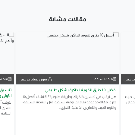
مقالات مشابة
 جرجس
ريمون عماد جرجس
منذ 12 ساعة
منذ س
أفضل 10 طرق لتقوية الذاكرة بشكل طبيعي
الأولى 
، حيث
هل ترغب في تحسين ذاكرتك بطريقة طبيعية؟ اكتشف أفضل 10
لمقال
طرق فعّالة مدعومة بعادات يومية بسيطة، مثل التغذية السليمة،
يترقب آل
والنوم الجيد، والتمارين الذهنية، لتعزي...
تنسيق ال
المتاحة 