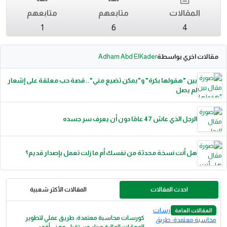
المقالات
متابعهم
متابعهم
1
6
4
مقالات اخري بواسطة
Adham Abd ElKader
بين "هقولها بكرة" و"يمكن تضيع مني".. قصة حب معلقة على إشعار
لم يصل
الرجل الذي عاش 47 عامًا دون أن يعرف سر جسده
هل أنت نسخة محدثة من نفسك أم ما زلت تعمل بإصدار قديم؟
احدث المقالات
المقالات الأكثر شعبية
المقالات العامة
كورسات محاسبة معتمدة: طريق عملي لتطوير
المهارات المالية وبناء مستقبل مهني أقوى