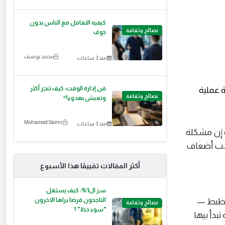
كيفيه التعامل مع الناس بدون
نصائح وثقافة
خوف
محمد يوسف
منذ 3 ساعات
فن إدارة الوقت: كيف تنجز أكثر
نصائح وثقافة
وتعيش بهدوء؟⁹
Mohamed Samir
منذ 3 ساعات
ة إن مشكلة
كسب أضعاف
أكثر المقالات تقييمًا هذا الأسبوع
سر ال1%: كيف يستغل
الناجحون فرصا يراها الاخرون
بالظبط —
نصائح وثقافة
"سوء حظ" ؟
مقال ده هنكشف 7 طرق عملية تبدأ بيها