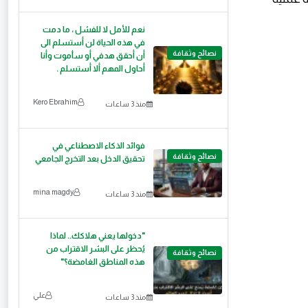
نعم للأمل لا للفشل ، ما دمت
في هذه الحياة لن أستسلم الى
نصائح وثقافة
أن أحقق هدفي أو سأموت وأنا
أحاول المهم ألا أستسلم .
Kero Ebrahim
منذ 3 ساعات
فوائد الذكاء الاصطناعي في
نصائح وثقافة
تحقيق الدخل بعد التخرج الجامعي
mina magdy
منذ 3 ساعات
"دخولها يعني هلاكك.. لماذا
يُحظر على البشر الاقتراب من
نصائح وثقافة
هذه المناطق الغامضة؟"
علي
منذ 3 ساعات