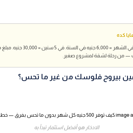
ايا كده
ك — من رحلة لشقة لمشروع صغير.
ين بيروح فلوسك من غير ما تحس؟
الادخار هو أفضل استثمار تبدأ به