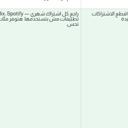
🚫 اقطع الاشتراكات 
يدة
تحس.