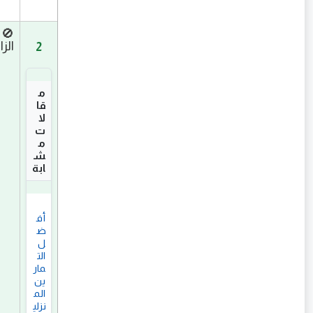
الزا
2
م
قا
لا
ت 
م
ش
ابة
أف
ض
ل 
الت
مار
ين 
الم
نزلي