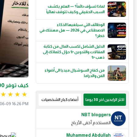
لماذا تسوّف دائماً؟ — العلم يكشف
السبب الحقيقي وكيف تتوقف نهائياً
الوظائف التي سيلغيها الذكاء
الاصطناعي في 2026 — هل مهنتك في
خطر؟
الدليل الشامل لكسب المال من كتابة
المقالات والتدوين ✨ حوّل كلماتك إلى
ذهب ✨
من كفاح السوشيال ميديا الى أضواء
الفن والدراما
كيف توفر 500 جنيه كل شهر بدون ما تحس بفرق — خطة عملية
اكثر الرابحين اخر 30 يوما
أعضاء كبار الشخصيات
06-09 16:26 PM
NBT bloggers
المستخدم أخفى الأرباح
Muhammed Abdullah