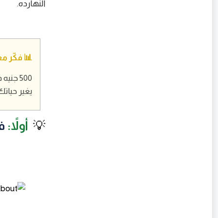
النهارده.
📊 فكّر مع
يغير حيات
💡
أولاً:
ف