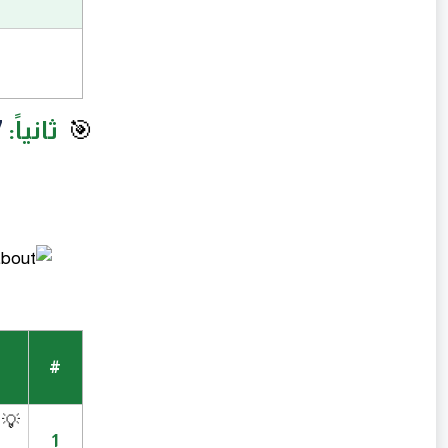
🎯
ثانياً:
7 طرق ع
#
💡 قا
1