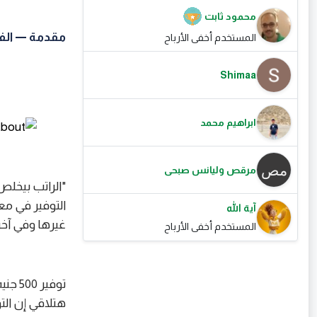
محمود ثابت
مقدمة — الف
المستخدم أخفى الأرباح
Shimaa
ابراهيم محمد
مرقص وليانس صبحى
"الراتب بيخلص
التوفير في م
آية الله
غيرها وفي آخر
المستخدم أخفى الأرباح
توفير