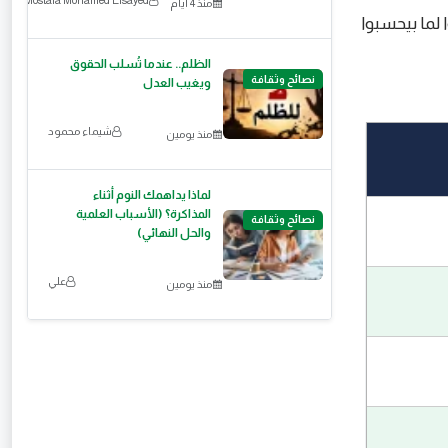
منذ 4 أيام
 لما بيحسبوا
الظلم.. عندما تُسلب الحقوق
نصائح وثقافة
ويغيب العدل
شيماء محمود
منذ يومين
لماذا يداهمك النوم أثناء
المذاكرة؟ (الأسباب العلمية
نصائح وثقافة
والحل النهائي)
علي
منذ يومين