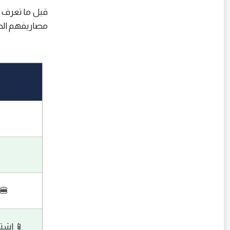
قبل ما تعرف تز
مصاريفهم الص
🍔 
📱 اشت