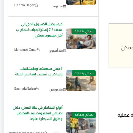
Rahma Ragab
منذ يوم
كيف يصل الكسول الذكي إلي
هدفه ؟ 7 إستراتيجيات للنجاح ب
نصائح وثقافة
أقل مجهود ممكن
500 جنيه في الشهر = 6,000 جنيه في السنة. في 5 سنين = 30,000 جنيه. مبلغ ممكن 
‪Mohamed Omar‬‏
منذ أسبوع
7 جمل سمعتها وطنشتها...
نصائح وثقافة
ولما كبرت فهمت إنها سر الحياة
Basmala Salem
منذ يومين
أنواع المخاطر في بيئة العمل: دليل
احترافي لفهم وتصنيف المخاطر
نصائح وثقافة
وطرق السيطرة عليها
Mostafa Mohamed Elsayed