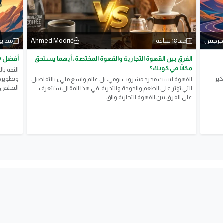
 جرجس
Ahmed Modrić
منذ 18 ساعة
منذ ي
الفرق بين القهوة التجارية والقهوة المختصة: أيهما يستحق
أفضل 10 خطوات لزيادة الثقة بالنفس
مكانًا في كوبك؟
الثقة با
كير
القهوة ليست مجرد مشروب يومي، بل عالم واسع مليء بالتفاصيل
التخلص 
التي تؤثر على الطعم والجودة والتجربة. في هذا المقال سنتعرف
على الفرق بين القهوة التجارية والق...