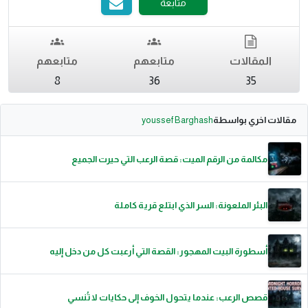
متابعة
المقالات
متابعهم
متابعهم
8
36
35
مقالات اخري بواسطة
youssef Barghash
مكالمة من الرقم الميت: قصة الرعب التي حيرت الجميع
البئر الملعونة: السر الذي ابتلع قرية كاملة
أسطورة البيت المهجور: القصة التي أرعبت كل من دخل إليه
قصص الرعب: عندما يتحول الخوف إلى حكايات لا تُنسي