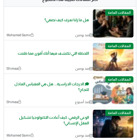
المقالات العامة
هل ما زلنا نعرف كيف نصغي؟
منذ يومين
Mohamed Samir
المقالات العامة
اللحظة التي تكتشف فيها أنك أقوى مما ظننت
منذ يومين
Shimaa
المقالات العامة
🎓 الدرجات الدراسية... هل هي المقياس العادل
للنجاح؟
منذ أسبوع
Shimaa
المقالات العامة
الوعي الرقمي: كيف أعادت التكنولوجيا تشكيل
العقل الإنساني؟
منذ يومين
Mohamed Samir