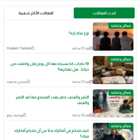
احدث المقالات
المقالات الأكثر شعبية
نصائح وثقافة
نوع نيتك إيه؟
منذ 12 ساعة
Hussein Tamam
نصائح وثقافة
10 حاجات كنا بنستخدمها كل يوم زمان واختفت من
حياتنا.. هل تفتكرها؟
منذ 12 ساعة
محسن محمود
نصائح وثقافة
التنمر والعنف: خطر يهدد المجتمع معًا ضد التنمر
والعنف
منذ 12 ساعة
يوسف ربيع
نصائح وثقافة
كيف تتحكم في أفكارك بدلًا من أن تتحكم أفكارك
فيك؟