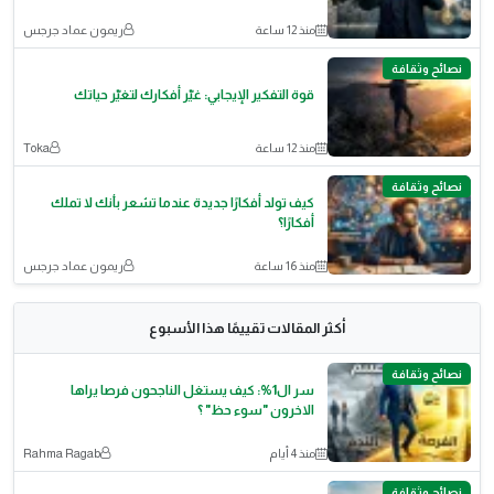
منذ 12 ساعة
ريمون عماد جرجس
نصائح وثقافة
قوة التفكير الإيجابي: غيّر أفكارك لتغيّر حياتك
منذ 12 ساعة
Toka
نصائح وثقافة
كيف تولد أفكارًا جديدة عندما تشعر بأنك لا تملك
أفكارًا؟
منذ 16 ساعة
ريمون عماد جرجس
أكثر المقالات تقييمًا هذا الأسبوع
نصائح وثقافة
سر ال1%: كيف يستغل الناجحون فرصا يراها
الاخرون "سوء حظ" ؟
منذ 4 أيام
Rahma Ragab
نصائح وثقافة