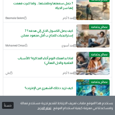
7 جمل سمعتها وطنشتها... ولما كبرت فهمت
إنها سر الحياة
منذ 5 أيام
Basmala Salem
نصائح وثقافة
كيف يصل الكسول الذكي إلي هدفه ؟ 7
إستراتيجيات للنجاح ب أقل مجهود ممكن
منذ أسبوع
‪Mohamed Omar‬‏
نصائح وثقافة
لماذا يداهمك النوم أثناء المذاكرة؟ (الأسباب
العلمية والحل النهائي)
منذ 5 أيام
علي
نصائح وثقافة
كيف تزيد دخلك الشهري من الإنترنت؟
منذ 3 أيام
ريمون عماد جرجس
يستخدم هذا الموقع ملفات تعريف الارتباط لتقديم تجربة مستخدم فعالة
حسناً
ولمساعدتنا في معرفة كيفية استخدام الموقع .
تعلم المزيد
نصائح وثقافة
سيكولوجية الأنثى الاستثنائية: 10 أسرار نفسية