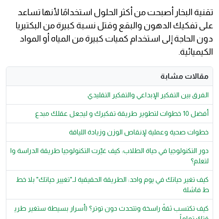
تقنية البخار أصبحت من أكثر الحلول استخدامًا لأنها تساعد
على تفكيك الدهون والبقع وقتل نسبة كبيرة من البكتيريا
دون الحاجة إلى استخدام كميات كبيرة من المياه أو المواد
الكيميائية.
مقالات مشابة
الفرق بين التفكير الإبداعي والتفكير التقليدي
أفضل 10 خطوات لتطوير طريقة تفكيرك و ليجعل عقلك مبدع
​خطوات صحية وعملية لإنقاص الوزن وزيادة اللياقة
دور التكنولوجيا في حياة الطلاب: كيف غيّرت التكنولوجيا طريقة الدراسة وا
لتعلم؟
كيف تغير حياتك في يوم واحد: الطريقة الحقيقية لـ"تغيير حياتك" بلا خط
ط فاشلة
​كيف تكتسب ثقةً راسخة وتتحدث دون توتر؟ (أسرار بسيطة ستغير طري
قتك تماماً