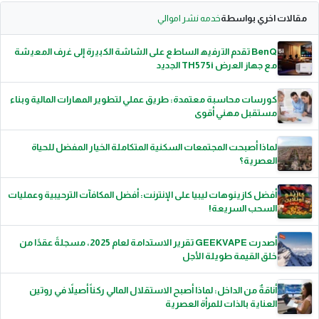
مقالات اخري بواسطة
خدمه نشر اموالي
BenQ ﺗﻘدم اﻟﺗرﻓﯾﮫ اﻟﺳﺎطﻊ ﻋﻠﻰ اﻟﺷﺎﺷﺔ اﻟﻛﺑﯾرة إﻟﻰ ﻏرف اﻟﻣﻌﯾﺷﺔ
ﻣﻊ ﺟﮭﺎز اﻟﻌرض TH575i اﻟﺟدﯾد
كورسات محاسبة معتمدة: طريق عملي لتطوير المهارات المالية وبناء
مستقبل مهني أقوى
لماذا أصبحت المجتمعات السكنية المتكاملة الخيار المفضل للحياة
العصرية؟
أفضل كازينوهات ليبيا على الإنترنت: أفضل المكافآت الترحيبية وعمليات
السحب السريعة!
أصدرت GEEKVAPE تقرير الاستدامة لعام 2025، مسجلةً عقدًا من
خلق القيمة طويلة الأجل
أناقةٌ من الداخل: لماذا أصبح الاستقلال المالي ركناً أصيلاً في روتين
العناية بالذات للمرأة العصرية