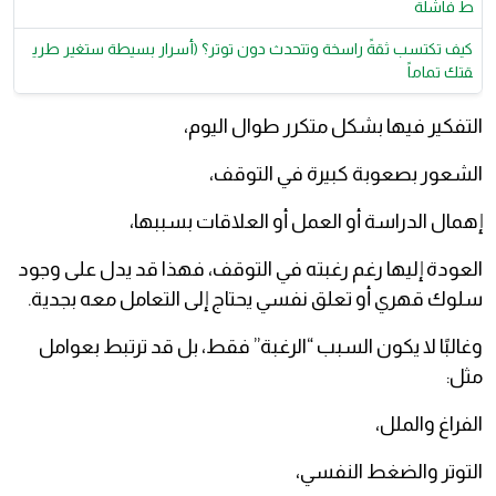
ط فاشلة
​كيف تكتسب ثقةً راسخة وتتحدث دون توتر؟ (أسرار بسيطة ستغير طري
قتك تماماً
التفكير فيها بشكل متكرر طوال اليوم،
الشعور بصعوبة كبيرة في التوقف،
إهمال الدراسة أو العمل أو العلاقات بسببها،
العودة إليها رغم رغبته في التوقف، فهذا قد يدل على وجود
سلوك قهري أو تعلق نفسي يحتاج إلى التعامل معه بجدية.
وغالبًا لا يكون السبب “الرغبة” فقط، بل قد ترتبط بعوامل
مثل:
الفراغ والملل،
التوتر والضغط النفسي،