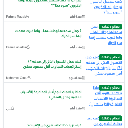
سر ال1%: كيف يستغل الناجحون فرصا يراها
الاخرون "سوء حظ" ؟
منذ 4 أيام
Rahma Ragab
نصائح وثقافة
7 جمل سمعتها وطنشتها... ولما كبرت فهمت
إنها سر الحياة
منذ 5 أيام
Basmala Salem
نصائح وثقافة
كيف يصل الكسول الذكي إلي هدفه ؟ 7
إستراتيجيات للنجاح ب أقل مجهود ممكن
منذ أسبوع
‪Mohamed Omar‬‏
نصائح وثقافة
لماذا يداهمك النوم أثناء المذاكرة؟ (الأسباب
العلمية والحل النهائي)
منذ 5 أيام
علي
نصائح وثقافة
كيف تزيد دخلك الشهري من الإنترنت؟