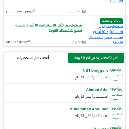
منذ 3 أيام
ريمون عماد جرجس
نصائح وثقافة
سيكولوجية الأنثى الاستثنائية: 10 أسرار نفسية
تصنع شخصيتكِ القوية!
منذ يوم
Amany Elgendy
أكثر الأعضاء ربح في آخر 30 يومًا
أعضاء كبار الشخصيات
NBT bloggers
المستخدم أخفى الأرباح
Ahmed Adel
المستخدم أخفى الأرباح
Muhammed Abdullah
المستخدم أخفى الأرباح
محمود علي