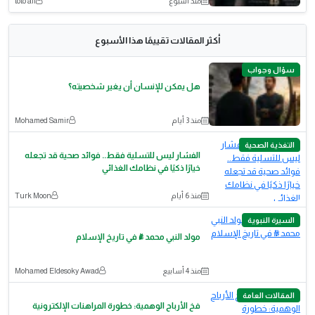
منذ أسبوع
toto ali
أكثر المقالات تقييمًا هذا الأسبوع
سؤال وجواب
هل يمكن للإنسان أن يغير شخصيته؟
منذ 3 أيام
Mohamed Samir
التغذية الصحية
الفشار ليس للتسلية فقط.. فوائد صحية قد تجعله
خيارًا ذكيًا في نظامك الغذائي
منذ 6 أيام
Turk Moon
السيرة النبوية
مولد النبي محمد ﷺ في تاريخ الإسلام
منذ 4 أسابيع
Mohamed Eldesoky Awad
المقالات العامة
​فخ الأرباح الوهمية: خطورة المراهنات الإلكترونية