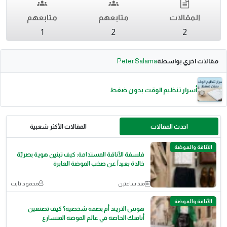
المقالات
متابعهم
متابعهم
1
2
2
مقالات اخري بواسطة
Peter Salama
أسرار تنظيم الوقت بدون ضغط
احدث المقالات
المقالات الأكثر شعبية
الأناقة والموضة
فلسفة الأناقة المستدامة: كيف تبنين هوية بصريّة
خالدة بعيداً عن صخب الموضة العابرة
منذ ساعتين
محمود ثابت
الأناقة والموضة
هوس التريند أم بصمة شخصية؟ كيف تصنعين
أناقتك الخاصة في عالم الموضة المتسارع