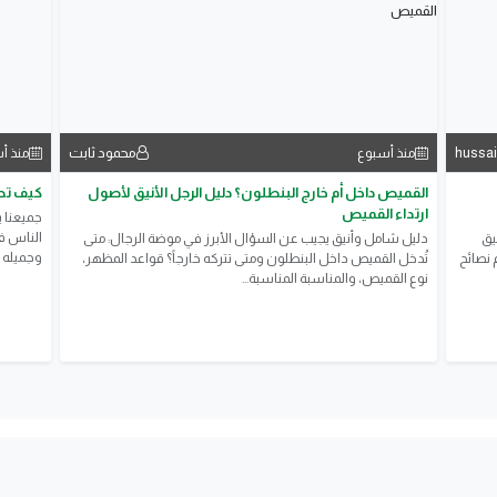
hussa
محمود ثابت
منذ أسبوع
منذ أ
القميص داخل أم خارج البنطلون؟ دليل الرجل الأنيق لأصول
كيف تصب
ارتداء القميص
جميعنا ي
الناس ف
يق
​دليل شامل وأنيق يجيب عن السؤال الأبرز في موضة الرجال: متى
وجميله 
 نصائح
تُدخل القميص داخل البنطلون ومتى تتركه خارجاً؟ قواعد المظهر،
نوع القميص، والمناسبة المناسبة...