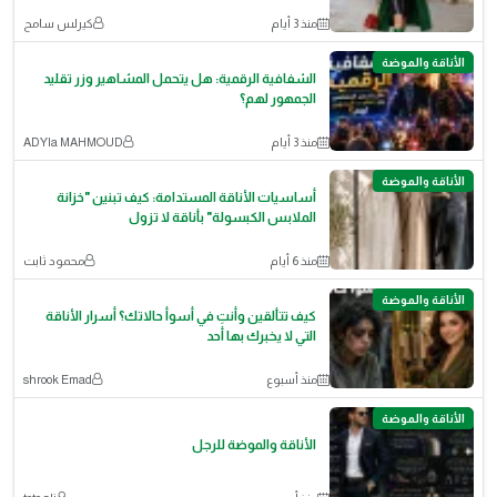
منذ 3 أيام
كيرلس سامح
الأناقة والموضة
الشفافية الرقمية: هل يتحمل المشاهير وزر تقليد
الجمهور لهم؟
منذ 3 أيام
ADYIa MAHMOUD
الأناقة والموضة
أساسيات الأناقة المستدامة: كيف تبنين "خزانة
الملابس الكبسولة" بأناقة لا تزول
منذ 6 أيام
محمود ثابت
الأناقة والموضة
كيف تتألقين وأنتِ في أسوأ حالاتك؟ أسرار الأناقة
التي لا يخبرك بها أحد
منذ أسبوع
shrook Emad
الأناقة والموضة
الأناقة والموضة للرجل