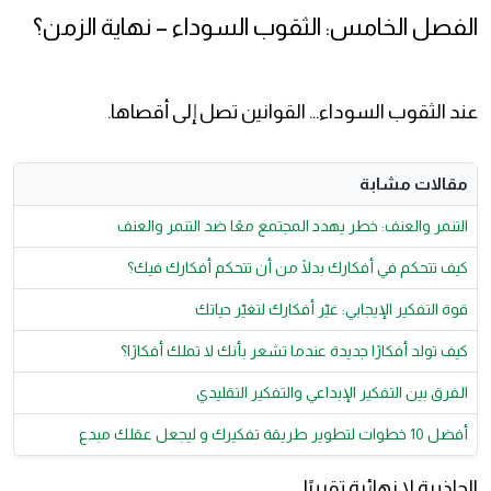
الفصل الخامس: الثقوب السوداء – نهاية الزمن؟
عند الثقوب السوداء… القوانين تصل إلى أقصاها.
مقالات مشابة
التنمر والعنف: خطر يهدد المجتمع معًا ضد التنمر والعنف
كيف تتحكم في أفكارك بدلًا من أن تتحكم أفكارك فيك؟
قوة التفكير الإيجابي: غيّر أفكارك لتغيّر حياتك
كيف تولد أفكارًا جديدة عندما تشعر بأنك لا تملك أفكارًا؟
الفرق بين التفكير الإبداعي والتفكير التقليدي
أفضل 10 خطوات لتطوير طريقة تفكيرك و ليجعل عقلك مبدع
الجاذبية لا نهائية تقريبًا