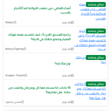
نصائح وثقافة
أصداء الماضي: حين تصمت الحوائط لتبدأ الأحجار
بالحديث
منذ يوم
Rawan
نصائح وثقافة
رباعية الفستق (الجزء 1): كيف تكتشف بقعة ضوئك
العمياء وتصنع خطتك في الحياة؟
منذ يوم
Amany Elgendy
نصائح وثقافة
نوع نيتك إيه؟
منذ يوم
Hussein Tamam
نصائح وثقافة
10 حاجات كنا بنستخدمها كل يوم زمان واختفت من
حياتنا.. هل تفتكرها؟
منذ يوم
محسن محمود