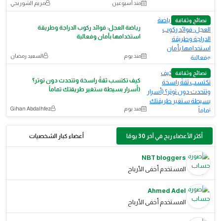
منذ أسبوعين
مريم الشوربجي
نصائح وثقافة
رياضة العجل: فوائد ركوب الدراجة وطريقة
استخدامها بأمان وفعالية
منذ يوم
نصائح وثقافة
​كيف تكتسب ثقةً راسخة وتتحدث دون توتر؟
(أسرار بسيطة ستغير طريقتك تماماً
منذ يوم
Gihan Abdalhfez
أكثر الأعضاء ربح في آخر 30 يومًا
أعضاء كبار الشخصيات
NBT bloggers
المستخدم أخفى الأرباح
Ahmed Adel
المستخدم أخفى الأرباح