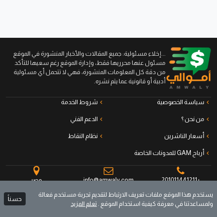
...إخلاء مسئولية: جميع المقالات والأخبار المنشورة في الموقع
مسئول عنها محرريها فقط، وإدارة الموقع رغم سعيها للتأكد
من دقة كل المعلومات المنشورة، فهي لا تتحمل أي مسئولية
أدبية أو قانونية عما يتم نشره.
سياسة الخصوصية
شروط الخدمة
من نحن ؟
الدعم الفني
أسعار الناشرين
نظام النقاط
أرباح GAM للمدونات الخاصة
+201011441211
info@amwaly.com
مصر
يستخدم هذا الموقع ملفات تعريف الارتباط لتقديم تجربة مستخدم فعالة
حسناً
ولمساعدتنا في معرفة كيفية استخدام الموقع .
تعلم المزيد
جميع الحقوق محفوظة © أموالي منصة الناشرين