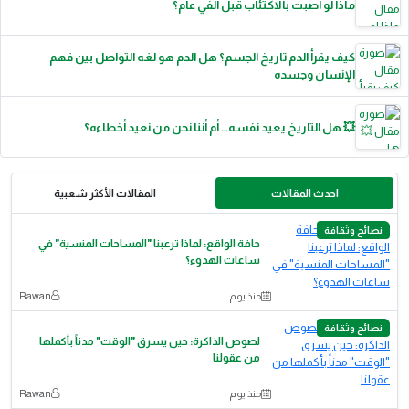
ماذا لو أُصبت بالاكتئاب قبل ألفي عام؟
كيف يقرأ الدم تاريخ الجسم؟ هل الدم هو لغه التواصل بين فهم
الإنسان وجسده
💥 هل التاريخ يعيد نفسه… أم أننا نحن من نعيد أخطاءه؟
احدث المقالات
المقالات الأكثر شعبية
نصائح وثقافة
حافة الواقع: لماذا ترعبنا "المساحات المنسية" في
ساعات الهدوء؟
منذ يوم
Rawan
نصائح وثقافة
لصوص الذاكرة: حين يسرق "الوقت" مدناً بأكملها
من عقولنا
منذ يوم
Rawan