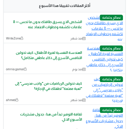
أكثر المقالات تقييمًا هذا الأسبوع
نصائح وثقافة
الشخص الذي يسرق طاقتك بدون ما تحس — 8
علامات تكشفه وخطوات الابتعاد عنه
منذ شهر
WriteZone
نصائح وثقافة
الهندسة النفسية لغيرة الأطفال: كيف تحولين
التنافس الأسري إلى ذكاء عاطفي متكامل؟
منذ يوم
omnia gamal
نصائح وثقافة
كيف تحولين الرياضيات من "واجب مدرسي" إلى
"لعبة ممتعة" لطفلك في الإجازة؟
منذ شهر
ahmed
نصائح وثقافة
ثقافة التوفير تبدأ من هنا : جدول مشتريات
الأسبوع الذكي.