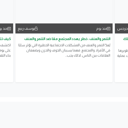
 جرجس
يوسف ربيع
منذ يوم
منذ ي
قلك
التنمر والعنف: خطر يهدد المجتمع معًا ضد التنمر والعنف
كيف تتح
يُعدّ التنمر والعنف من المشكلات الاجتماعية الخطيرة التي تؤثر سلبًا
اكتشف ك
في الأفراد والمجتمع. فهما يسببان الخوف والحزن ويضعفان
طويرها
العلاقات بين الناس، لذلك يجب...
بناء الث
رح الأسئلة. اكتشف 10 خطوات عملية