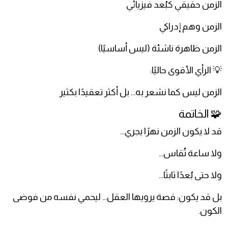
الزمن حقيقي كبُعد فيزيائي
الزمن وهم إدراكي
الزمن ظاهرة ناشئة (ليس أساسيًا)
💡 الرأي الأقوى حاليًا:
الزمن ليس كما نشعر به… بل أكثر تعقيدًا بكثير
🧩 الخاتمة
قد لا يكون الزمن نهرًا يجري…
ولا ساعة تُقاس…
ولا حتى بُعدًا ثابتًا…
بل قد يكون: قصة يرويها العقل… ليحمي نفسه من فوضى
الكون.