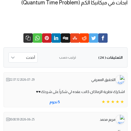
أبحاث في ميكانيكا الكم (Quantum Time Problem)
التعليقات
ترتيب حسب
( 24 )
التحقيق المعرفي
2026-07-29 22:37:12
اشكرك نظرية الزماكان كانت عقده لي شكراً على شرحك♥️♥️
5 نجوم
مريم محمد
2026-06-25 00:08:59