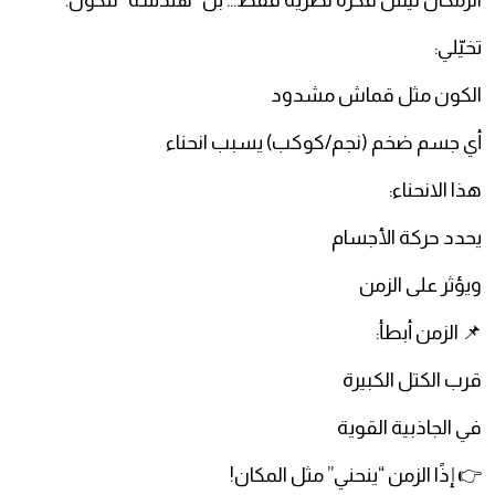
الزمكان ليس فكرة نظرية فقط… بل “هندسة” للكون.
تخيّلي:
الكون مثل قماش مشدود
أي جسم ضخم (نجم/كوكب) يسبب انحناء
هذا الانحناء:
يحدد حركة الأجسام
ويؤثر على الزمن
📌 الزمن أبطأ:
قرب الكتل الكبيرة
في الجاذبية القوية
👉 إذًا الزمن “ينحني” مثل المكان!