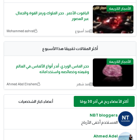
الأحجار الكريمة
الياقوت الأحمر.. حجر الملوك ورمز القوة والجمال
عبر العصور
منذ أسبوع
Mohammed ashraf
أكثر المقالات تقييمًا هذا الأسبوع
الأحجار الكريمة
حجر الماس الوردي: أندر أنواع الألماس في العالم
وقيمته وخصائصه واستخداماته
منذ شهر
Ahmed Abd Elrahem
أكثر الأعضاء ربح في آخر 30 يومًا
أعضاء كبار الشخصيات
NBT bloggers
المستخدم أخفى الأرباح
Ahmed Adel