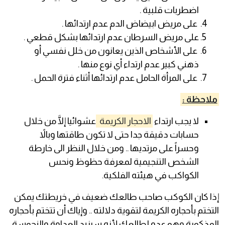
اضطربات قلبية .
على مريض ابيضاض الدم عدم ارتدائها .
على مريض السرطان عدم ارتدائها بشكل قطعي .
على الأشخاص الذين يعانون من خلل نفسي أو
ذهني كبير عدم ارتداء أي نوع منها .
على المرأة الحامل عدم ارتدائها أثناء فترة الحمل .
ملاحظة :
لا يجب ارتداء
الاحجار الكريمة
عشوائيا إلَّا من خلال
حسابات دقيقة جدا حتى لا تكون طاقتها وبالاً
وحسراً على مرتديها .. ومن خلال النظر الى خارطة
الشخص التنجيمية لمعرفة حظوظ ونحس
الكواكب في هيئته الفلكية.
إذا كان الكوكب صاحب طالعك ضعيف في خريطتك يمكن
التختم بأحجاره الكريمة لتقوية دلالته .. وإياك أن تتختم بأحجاره
المذكورة وهو عدو لطالعك لأنه سيزيد العداوة والنحوسة