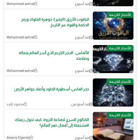
منذ أسبوع
Mohammed ashraf
الأحجار الكريمة
الياقوت الأزرق (الزفير): جوهرة الملوك ورمز
الحكمة والقوة عبر التاريخ
منذ أسبوع
Mohammed ashraf
الأحجار الكريمة
الألماس.. الحجر الكريم الذي أسر العالم بجماله
وصلابته
منذ أسبوع
Mohammed ashraf
الأحجار الكريمة
حجر الماس: أسطورة الخلود وأصلد جواهر الأرض
منذ أسبوعين
محمود ثابت
الأحجار الكريمة
الكتالوج السري لصناعة الثروة: كيف تحول رغبتك
المشتعلة إلى أفعال تهز العالم؟
منذ أسبوع
Amany Elgendy