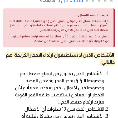
تقييم 0 من 5.
0 المراجعات
تنبيه لحاله هذا المقال
تم تصنيف هذا المقال كغير مؤهل لتحقيق الدخل وفق معايير المنصة الحالية. لذلك
لا تُعرض عليه إعلانات، ولا يظهر ضمن قوائم المقالات العامة أو نتائج البحث داخل
المنصة، لكنه يظل متاحًا للقراءة من خلال رابطه المباشر.
لا تعني حالة عدم الأهلية بالضرورة أن المقال مخالف؛ فقد ترتبط بمعايير المحتوى أو
جودة الزيارات أو متطلبات تحقيق الدخل المعتمدة في المنصة.
الأشخاص الذين لا يستطيعون ارتداء الاحجار الكريمة هم
كالتالي:
الأشخاص الذين يعانون من ارتفاع ضغط الدم ..
وخصوصا اللؤلؤ وحجر القمر ومعدن الفضة ..
وخصوصا قبل اكتمال القمر وبعده بعدة أيام لأن
الأحجار او المعادن تستقطب طاقة القمر القوية
فيزيد ارتفاع ضغط الدم….
الأشخاص تحت سن 10 سنوات أي الأطفال.
الأشخاص الذين يعانون من مشاكل قلبية أو