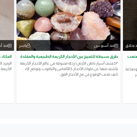
 بحلاق
ياسر
منذ أسبوعين
منذ أ
 صنعت
طرق بسيطة للتمييز بين الأحجار الكريمة الطبيعية والمقلدة
الملك غ
​"اكتشف أسرار باطن الأرض! رحلة مشوقة في عالم الأحجار الكريمة
الزمرد ا
نكشف فيها عن ملوك الأحجار كالألماس والياقوت، ونوضح لك
الكريمة 
 وصناعة
كيف تتجنب الوقوع في فخ الأحجار المق...
ر