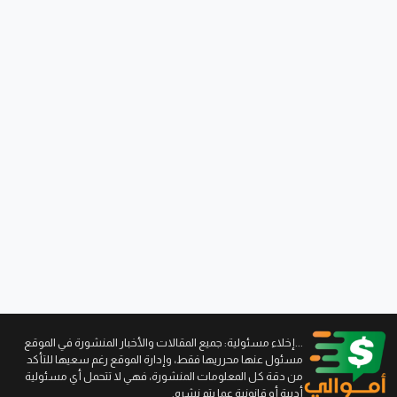
...إخلاء مسئولية: جميع المقالات والأخبار المنشورة في الموقع
مسئول عنها محرريها فقط، وإدارة الموقع رغم سعيها للتأكد
من دقة كل المعلومات المنشورة، فهي لا تتحمل أي مسئولية
أدبية أو قانونية عما يتم نشره.