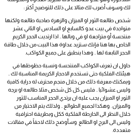
لك وسوف أضرب لك مثالا على ذلك للتوضيح أكثر :
شخص طالعه الثور او الميزان والزهرة صاحبة طالعه ولكنها
متواجدة في بيت عدو كالسابع او السادس او الثاني عشر
منتحسة أو متراجعة او في وبالها .. اذا ارتديت الحجر الكريم
الخاص بها هنا فإنك ستزيد عداوة هذا البيت من خلال طاقة
الحجر التابعة لها .. وهذا ينطبق على جميع الكواكب.
حاول ان تعرف الكواكب المنتحسة ونسبة حظوظها في
هيئتك الفلكية حتى تستخدم الاحجار الكريمة المناسبة لك ..
ويمكنك معرفة ذلك من خلال منجم محترف له دراية كافية
وليس عشوائيا .. فليس كل كل شخص مثلا طالعه او برجه
الثور او الميزان يجب عليه ان يرتدي الحجر المناسب للثور
والميزان . وهكذا لجميع الطوالع .. ولذلك يتم الاختيار من
خلال النظر الى الخارطة الفلكية ككل وبطريقة احترافية
وليس الى البرج او الطالع وسأوضح ذلك لاحقاً في مقالات
متعددة.