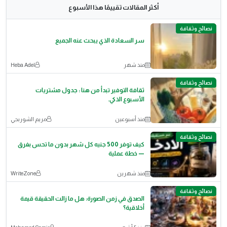
أكثر المقالات تقييمًا هذا الأسبوع
نصائح وثقافة
سر السعادة الذي يبحث عنه الجميع
منذ شهر
Heba Adel
نصائح وثقافة
ثقافة التوفير تبدأ من هنا : جدول مشتريات
الأسبوع الذكي.
منذ أسبوعين
مريم الشوربجي
نصائح وثقافة
كيف توفر 500 جنيه كل شهر بدون ما تحس بفرق
— خطة عملية
منذ شهرين
WriteZone
نصائح وثقافة
الصدق في زمن الصورة: هل ما زالت الحقيقة قيمة
أخلاقية؟