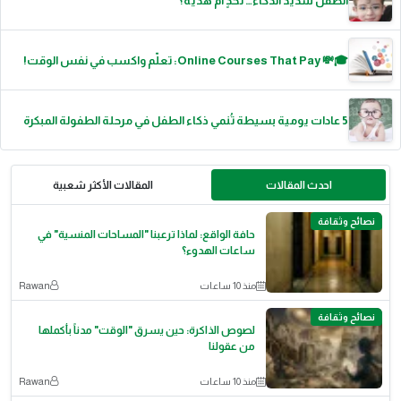
الطفل شديد الذكاء… تحدٍ أم هدية؟"
🎓💸 Online Courses That Pay: تعلّم واكسب في نفس الوقت!
5 عادات يومية بسيطة تُنمي ذكاء الطفل في مرحلة الطفولة المبكرة
احدث المقالات
المقالات الأكثر شعبية
نصائح وثقافة
حافة الواقع: لماذا ترعبنا "المساحات المنسية" في
ساعات الهدوء؟
منذ 10 ساعات
Rawan
نصائح وثقافة
لصوص الذاكرة: حين يسرق "الوقت" مدناً بأكملها
من عقولنا
منذ 10 ساعات
Rawan