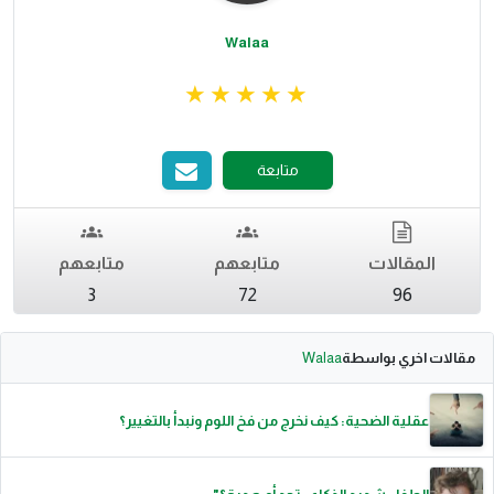
Walaa
متابعة
المقالات
متابعهم
متابعهم
3
72
96
مقالات اخري بواسطة
Walaa
عقلية الضحية: كيف نخرج من فخ اللوم ونبدأ بالتغيير؟