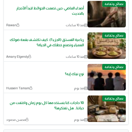
نصائح وثقافة
أصداء الماضي: حين تصمت الحوائط لتبدأ الأحجار
بالحديث
منذ 10 ساعات
Rawan
نصائح وثقافة
رباعية الفستق (الجزء 1): كيف تكتشف بقعة ضوئك
العمياء وتصنع خطتك في الحياة؟
منذ 10 ساعات
Amany Elgendy
نصائح وثقافة
نوع نيتك إيه؟
منذ يوم
Hussein Tamam
نصائح وثقافة
10 حاجات كنا بنستخدمها كل يوم زمان واختفت من
حياتنا.. هل تفتكرها؟
منذ يوم
محسن محمود