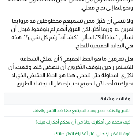
وتحويلها إلى نجاح فعلي.
ولا تنسي أن كثيرًا ممن تسميهم محظوظين قد مروا بما
تمرين به، وربما أكثر. لكن الفرق أنهم لم يتوقفوا. فبدل أن
تسألي: "لماذا أنا؟"، اسألي: "كيف أبدأ رغم كل شيء؟". هذه
هي البداية الحقيقية للنجاح.
هل تعرفين ما هو الحظ الحقيقي؟ أن تملكي الشجاعة
للاستمرار حين يتوقف الآخرون. أن تنهضي كلما وقعتِ، أن
تكرّري المحاولة حتى تنجحي. هذا هو الحظ الحقيقي الذي لا
يخبرك به أحد، لأن الجميع يحب إظهار النتيجة، لا الطريق.
مقالات مشابة
التنمر والعنف: خطر يهدد المجتمع معًا ضد التنمر والعنف
كيف تتحكم في أفكارك بدلًا من أن تتحكم أفكارك فيك؟
قوة التفكير الإيجابي: غيّر أفكارك لتغيّر حياتك