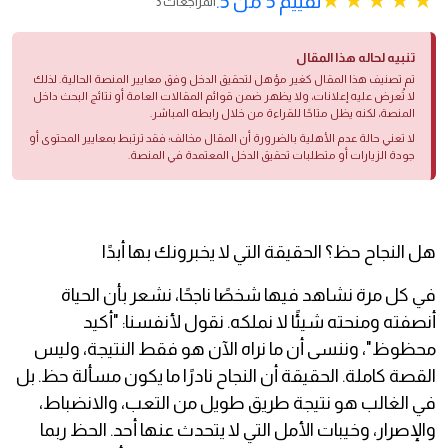
تقييم 5 من 5.
3 المراجعات
تنبيه لحاله هذا المقال
تم تصنيف هذا المقال كغير مؤهل لتحقيق الدخل وفق معايير المنصة الحالية. لذلك
لا تُعرض عليه إعلانات، ولا يظهر ضمن قوائم المقالات العامة أو نتائج البحث داخل
المنصة، لكنه يظل متاحًا للقراءة من خلال رابطه المباشر.
لا تعني حالة عدم الأهلية بالضرورة أن المقال مخالف؛ فقد ترتبط بمعايير المحتوى أو
جودة الزيارات أو متطلبات تحقيق الدخل المعتمدة في المنصة.
هل النجاح حظ؟ الحقيقة التي لا يخبرونك بها أبدًا
في كل مرة نشاهد فيها شخصًا ناجحًا، نشعر بأن الحياة
أنصفته ومنحته شيئًا لا نملكه. نقول لأنفسنا: "أكيد
محظوظ"، وننسى أن ما نراه الآن هو فقط النتيجة، وليس
القصة كاملة. الحقيقة أن النجاح نادرًا ما يكون مسألة حظ. بل
في الغالب هو نتيجة طريق طويل من التعب، والانضباط،
والإصرار، وخيبات الأمل التي لا يتحدث عنها أحد. الحظ ربما