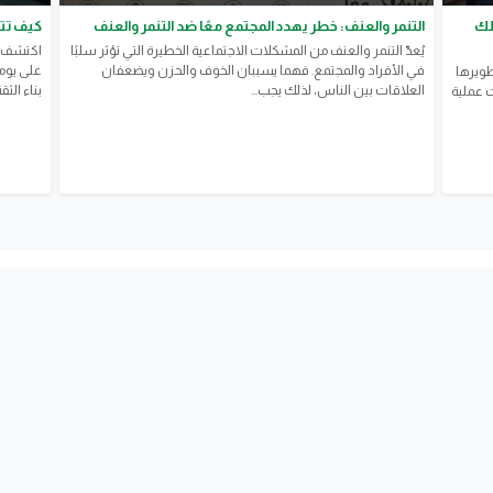
قلك
التنمر والعنف: خطر يهدد المجتمع معًا ضد التنمر والعنف
كيف تتح
يُعدّ التنمر والعنف من المشكلات الاجتماعية الخطيرة التي تؤثر سلبًا
اكتشف ك
في الأفراد والمجتمع. فهما يسببان الخوف والحزن ويضعفان
طويرها
العلاقات بين الناس، لذلك يجب...
بناء الث
رح الأسئلة. اكتشف 10 خطوات عملية