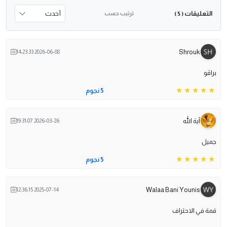
التعليقات
ترتيب حسب
( 5 )
Shrouk
2026-06-08 14:23:33
براڤو
5 نجوم
آية الله
2026-03-26 19:31:07
جميل
5 نجوم
Walaa Bani Younis
2025-07-14 12:36:15
قمة في الاحتراف