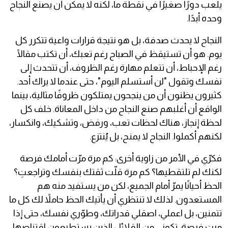
يلعب دورًا صغيرًا في نقطة ما، لكنه لا يمكن أن يصنع النجاح
وحده أبدًا.
النجاح لا يحدث صدفة، بل هو نتيجة قرارات واعية تتكرر كل
يوم. هو أن تستيقظ في الصباح رغم تعبك، أن تكتب مقالًا
رغم الإحباط، أن تتعلم مهارة رغم الظروف، أن تتحدث إلى
نفسك وتقول "لن أستسلم اليوم"، حتى عندما لا يراك أحد.
كثيرون يظنون أن من ينجحون يمتلكون ظروفًا مثالية، بينما
الواقع أن أغلبهم صنع النجاح من داخل المعاناة. خلف كل
لحظة إنجاز، هناك لحظات تعب، ورفض، وتشكيك، وانكسار،
لكنهم أكملوا. النجاح لا يمنح، بل يُنتزع.
فكرّي في الأمر من زاوية أخرى: كم مرة مرّت أمامك فرصة
لكنك لم تلتقطيها؟ كم مرة قلّت ثقتك بنفسك وتراجعتِ؟
الحظ أحيانًا يمرّ أمام الجميع، لكن من يستفيد منه هم
المستعدون. لذلك لا تنتظري أن يأتيك الحظ حاملاً لك كل ما
تتمنين، بل اعملي، اصقلي قدراتك، وطوّري نفسك، حتى إذا
مرت فرصة، تكوني من القلائل الذين يستطيعون اقتناصها