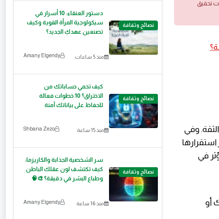
ات تحقيق
دستور العنقاء: 10 أسرار في
سيكولوجية المرأة القوية وكيف
نصائح وثقافة
تصنعين عهدكِ الجديد؟
ة؟
Amany Elgendy
منذ 5 ساعات
كيف تحمي حساباتك من
الاختراق؟ 10 خطوات فعالة
نصائح وثقافة
للحفاظ على بياناتك آمنة
الثقة. وفي
Shbana Zezo
منذ 15 ساعة
ز استقرارها
ثر في
سر الشخصية الجذابة والكاريزما:
كيف تكتشف لون عقلك الباطن
نصائح وثقافة
وطباع البشر في دقيقة؟ 🎨🧠
 أو
Amany Elgendy
منذ 16 ساعة