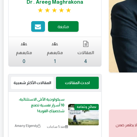
Dr . Areeg Maghrakona
تقييم 5 من 5.
متابعة
المقالات
متابعهم
متابعهم
0
1
4
احدث المقالات
المقالات الأكثر شعبية
سيكولوجية الأنثى الاستثنائية:
10 أسرار نفسية تصنع
نصائح وثقافة
شخصيتكِ القوية!
 ولا يظهر ضمن
Amany Elgendy
منذ 5 ساعات