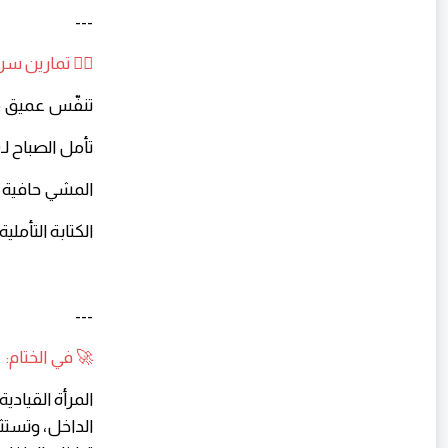
---
🧘‍♀️ تمارين س
تنفّس عميق مع
تأمل الصباح لـ10 دقائق مع نية الوضوح والثقة
المشي حافية ا
الكتابة التأملي
---
🚀 في الختام:
المرأة القيا
الداخل، وتستث