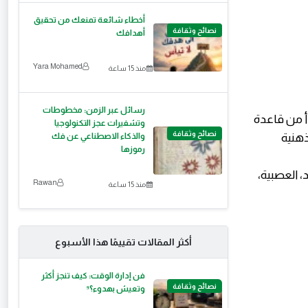
أخطاء شائعة تمنعك من تحقيق
نصائح وثقافة
أهدافك
Yara Mohamed
منذ 15 ساعة
رسائل عبر الزمن: مخطوطات
ية في الجسم، عددها 7 رئيسية، تبدأ من قاعدة
وتشفيرات عجز التكنولوجيا
نصائح وثقافة
ذهنية
والذكاء الاصطناعي عن فك
رموزها
، العصبية،
Rawan
منذ 15 ساعة
أكثر المقالات تقييمًا هذا الأسبوع
فن إدارة الوقت: كيف تنجز أكثر
نصائح وثقافة
وتعيش بهدوء؟⁹