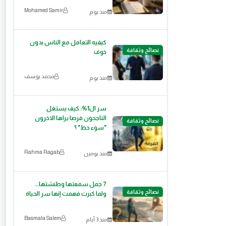
Mohamed Samir
منذ يوم
كيفيه التعامل مع الناس بدون
نصائح وثقافة
خوف
محمد يوسف
منذ يوم
سر ال1%: كيف يستغل
الناجحون فرصا يراها الاخرون
نصائح وثقافة
"سوء حظ" ؟
Rahma Ragab
منذ يومين
7 جمل سمعتها وطنشتها...
نصائح وثقافة
ولما كبرت فهمت إنها سر الحياة
Basmala Salem
منذ 3 أيام