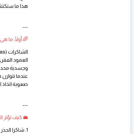
هذا ما سنكتش
---
🌈 أولًا: ما ه
العمود الفقر
وجسدية محدد
عندما تتوازن ه
صعوبة اتخاذ ال
---
💼 كيف تؤثر ا
1. شاكرا الجذر (Root Chakra) – مركز الأمان والاستقرار