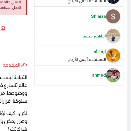
المستخدم أخفى الأرباح
لا تعني حالة ع
الدخل المعتمد
Shimaa
🔮 
ابراهيم محمد
آية الله
المستخدم أخفى الأرباح
✍️ المقدمة:
ahmed
القيادة ليست 
عالم تتسارع في
ووضوحها. من ه
سلوكنا، قراراتن
لكن... كيف تؤ
وهل يمكن بال
شركائك؟