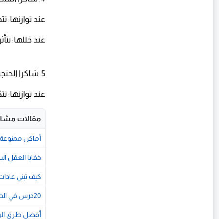
عند توازنها: ت
عند خللها: تت
5. شاكرا الحنجرة (Throat Chakra) – مركز التعبير والتواصل
عند توازنها: 
مقالات مشاب
أماكن ممنوعة 
خفايا العقل ال
كيف تبني عادات 
20درس في الحياة تمنيت لو عرفتها من قبل
أفضل طرق الربح من الإنترنت ل