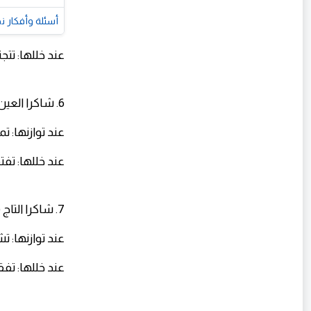
أسئلة وأفكار ن
عند خللها: تت
6. شاكرا العين الثالثة (Third Eye Chakra) – مركز الحدس والرؤية
عند توازنها: ت
عند خللها: تفت
7. شاكرا التاج (Crown Chakra) – مركز الاتصال بالحكمة العليا
عند توازنها: 
عند خللها: تف