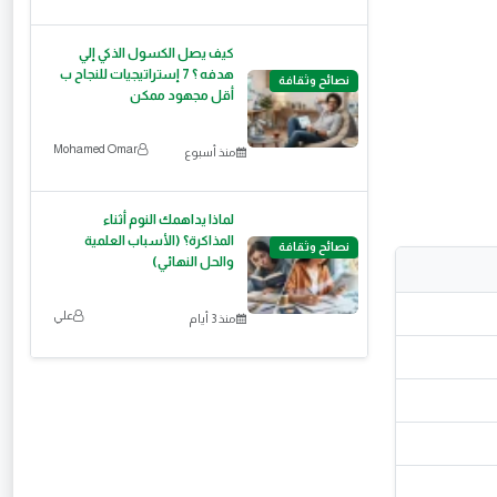
كيف يصل الكسول الذكي إلي
هدفه ؟ 7 إستراتيجيات للنجاح ب
نصائح وثقافة
أقل مجهود ممكن
‪Mohamed Omar‬‏
منذ أسبوع
لماذا يداهمك النوم أثناء
المذاكرة؟ (الأسباب العلمية
نصائح وثقافة
والحل النهائي)
علي
منذ 3 أيام