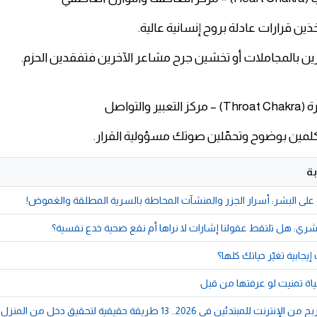
تخذين قرارات عادلة بروح إنسانية عالية.
أثرين بالمجاملات أو تخشين جرح مشاعر الآخرين فتفقدين الحزم.
تتكلمين بوضوح وتحمّلين صوتك مسؤولية القرار.
ة
على البشر: أسرار الجزر والمنشآت المحاطة بالسرية المطلقة والغموض!
بشري: هل تلتقط عقولنا إشارات لا نراها أم نقع ضحية خدع نفسية؟
إيجابية تغيّر حياتك كلها؟
لمبتدئين في 2026.. 13 طريقة حقيقية لتحقيق دخل من المنزل