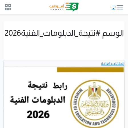
الوسم #نتيجة_الدبلومات_الفنية2026
المقالات العامة