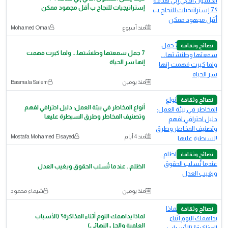
إستراتيجيات للنجاح ب أقل مجهود ممكن
منذ أسبوع
‪Mohamed Omar‬‏
نصائح وثقافة
7 جمل سمعتها وطنشتها... ولما كبرت فهمت
إنها سر الحياة
منذ يومين
Basmala Salem
نصائح وثقافة
أنواع المخاطر في بيئة العمل: دليل احترافي لفهم
وتصنيف المخاطر وطرق السيطرة عليها
منذ 4 أيام
Mostafa Mohamed Elsayed
نصائح وثقافة
الظلم.. عندما تُسلب الحقوق ويغيب العدل
منذ يومين
شيماء محمود
نصائح وثقافة
لماذا يداهمك النوم أثناء المذاكرة؟ (الأسباب
العلمية والحل النهائي)