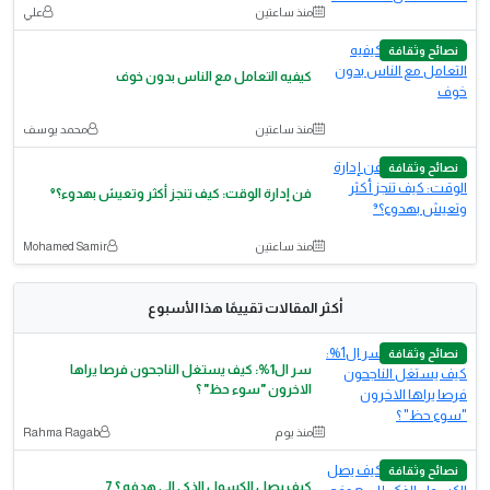
منذ ساعتين
علي
نصائح وثقافة
كيفيه التعامل مع الناس بدون خوف
منذ ساعتين
محمد يوسف
نصائح وثقافة
فن إدارة الوقت: كيف تنجز أكثر وتعيش بهدوء؟⁹
منذ ساعتين
Mohamed Samir
أكثر المقالات تقييمًا هذا الأسبوع
نصائح وثقافة
سر ال1%: كيف يستغل الناجحون فرصا يراها
الاخرون "سوء حظ" ؟
منذ يوم
Rahma Ragab
نصائح وثقافة
كيف يصل الكسول الذكي إلي هدفه ؟ 7