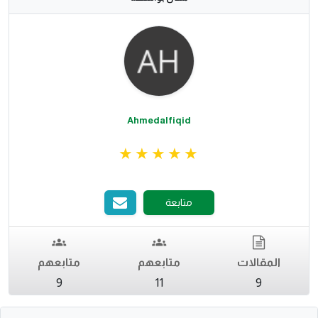
Ahmedalfiqid
متابعة
المقالات
متابعهم
متابعهم
9
11
9