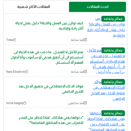
احدث المقالات
المقالات الأكثر شعبية
نصائح وثقافة
كيف توازن بين العمل والحياة؟ دليل عملي لحياة
أكثر راحة وإنتاجية
منذ ساعة
Toka
نصائح وثقافة
نعم للأمل لا للفشل ، ما دمت في هذه الحياة لن
أستسلم الى أن أحقق هدفي أو سأموت وأنا أحاول
المهم ألا أستسلم .
منذ ساعة
Kero Ebrahim
نصائح وثقافة
فوائد الذكاء الاصطناعي في تحقيق الدخل بعد
التخرج الجامعي
منذ ساعتين
mina magdy
نصائح وثقافة
"دخولها يعني هلاكك.. لماذا يُحظر على البشر
الاقتراب من هذه المناطق الغامضة؟"