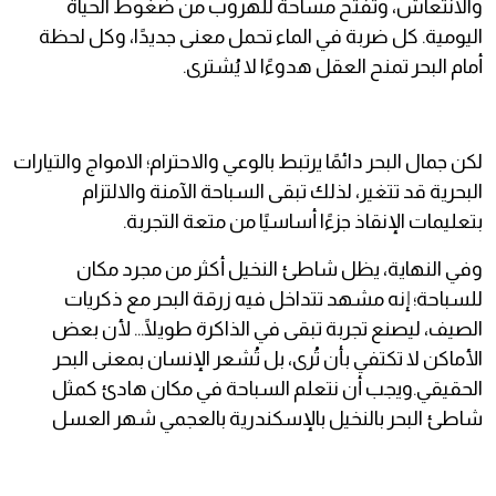
والانتعاش، وتفتح مساحة للهروب من ضغوط الحياة
اليومية. كل ضربة في الماء تحمل معنى جديدًا، وكل لحظة
أمام البحر تمنح العقل هدوءًا لا يُشترى.
لكن جمال البحر دائمًا يرتبط بالوعي والاحترام؛ الامواج والتيارات
البحرية قد تتغير، لذلك تبقى السباحة الآمنة والالتزام
بتعليمات الإنقاذ جزءًا أساسيًا من متعة التجربة.
وفي النهاية، يظل شاطئ النخيل أكثر من مجرد مكان
للسباحة؛ إنه مشهد تتداخل فيه زرقة البحر مع ذكريات
الصيف، ليصنع تجربة تبقى في الذاكرة طويلًا… لأن بعض
الأماكن لا تكتفي بأن تُرى، بل تُشعر الإنسان بمعنى البحر
الحقيقي.ويجب أن نتعلم السباحة في مكان هادئ كمثل
شاطئ البحر بالنخيل بالإسكندرية بالعجمي شهر العسل