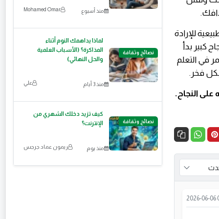
‪Mohamed Omar‬‏
منذ أسبوع
افك.
يعية للإرادة
لماذا يداهمك النوم أثناء
ح كبير بدأ
المذاكرة؟ (الأسباب العلمية
نصائح وثقافة
ر في التعلم
والحل النهائي)
كل فخر.
علي
منذ 3 أيام
 على النجاح.
كيف تزيد دخلك الشهري من
نصائح وثقافة
الإنترنت؟
ريمون عماد جرجس
منذ يوم
2026-06-06 