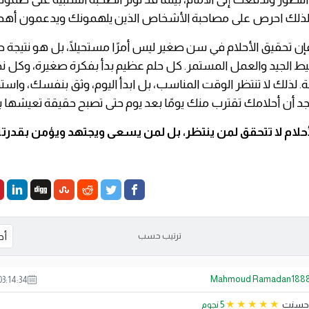
ذلك احرص على مصاحبة الأشخاص الذين يلهمونك ويدعمون أهد
فإن تحقيق الأحلام في سن صغير ليس أمرًا مستحيلًا، بل هو نتيجة طب
يط الجيد والعمل المستمر. كل حلم عظيم بدأ بفكرة صغيرة، وكل نجا
لذلك لا تنتظر الوقت المناسب، بل ابدأ اليوم، وثق بنفسك، واستم
د أن أحلامك تقترب منك يومًا بعد يوم حتى تصبح حقيقة تعيشها ب
الأحلام لا تتحقق لمن ينتظر، بل لمن يسعى ويجتهد ويؤمن بقدرته
ترتيب حسب
Mahmoud Ramadan188
03:14:34
حسنت
5 نجوم