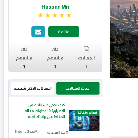
Hassan Mn
تقييم 5 من 5.
متابعة
المقالات
متابعهم
متابعهم
1
1
1
احدث المقالات
المقالات الأكثر شعبية
كيف تحمي حساباتك من
الاختراق؟ 10 خطوات فعالة
نصائح وثقافة
للحفاظ على بياناتك آمنة
Shbana Zezo
منذ 9 ساعات