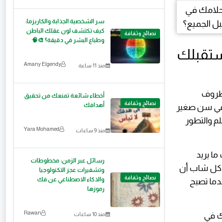
سر الشخصية الجذابة والكاريزما:
كيف تكتشف لون عقلك الباطن
نصائح وثقافة
وطباع البشر في دقيقة؟ 🎨🧠
تقبلك
Amany Elgendy
منذ 11 ساعة
لظروف
أخطاء شائعة تمنعك من تحقيق
نصائح وثقافة
أهدافك
م في سن صغير
لم والتطور
Yara Mohamed
منذ 9 ساعات
ا يريد
رسائل عبر الزمن: مخطوطات
ى كل شاب أن
وتشفيرات عجز التكنولوجيا
نصائح وثقافة
والذكاء الاصطناعي عن فك
ندما تصبح
رموزها
Rawan
ك في
منذ 10 ساعات