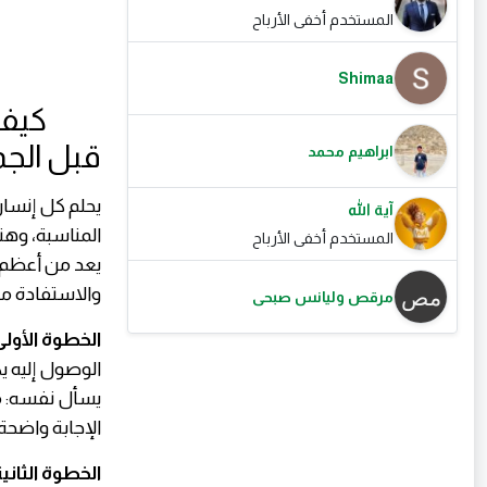
المستخدم أخفى الأرباح
Shimaa
كيف تح
قبل الجم
ابراهيم محمد
يحلم كل إنسان
آية الله
المناسبة، وهن
المستخدم أخفى الأرباح
يعد من أعظم ا
والاستفادة م
مرقص وليانس صبحى
الخطوة الأول
الوصول إليه ي
يسأل نفسه: ما
الإجابة واضحة، 
الخطوة الثاني