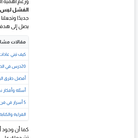
ورغم أهمية ال
الفشل ليس نه
جديدًا وتجعلن
يصل إلى هدفه
مقالات مشاب
كيف تبني عادات 
20درس في الحياة تمنيت لو عرفتها من قبل
أفضل طرق الربح من الإنترنت ل
أسئلة وأفكار ن
5 أسرار في فن السرد تجعل القارئ عالقًا حتى آخر كلمة!
القراءة والكتا
كما أن وجود 
تشجعك على الت