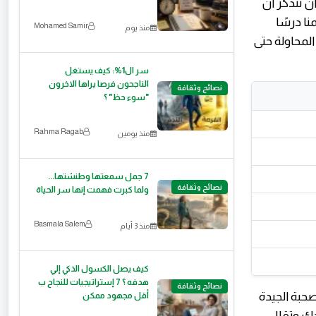
ن نتذكر أن
ا درسًا
Mohamed Samir
منذ يوم
المحاولة حتى
سر ال1%: كيف يستغل
الناجحون فرصا يراها الاخرون
نصائح وثقافة
"سوء حظ" ؟
Rahma Ragab
منذ يومين
7 جمل سمعتها وطنشتها...
نصائح وثقافة
ولما كبرت فهمت إنها سر الحياة
Basmala Salem
منذ 3 أيام
كيف يصل الكسول الذكي إلي
هدفه ؟ 7 إستراتيجيات للنجاح ب
نصائح وثقافة
حبة الجيدة
أقل مجهود ممكن
حك وتقلل