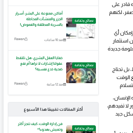
 قادر على
صفر، لكنهم
أماكن ممنوعة على البشر: أسرار
الجزر والمنشآت المحاطة
نصائح وثقافة
بالسرية المطلقة والغموض!
إمكان أي
Rawan
ن استثمار
منذ 10 ساعات
علومة جديدة
خفايا العقل البشري: هل تلتقط
عقولنا إشارات لا نراها أم نقع
نصائح وثقافة
، بل تحتاج
ضحية خدع نفسية؟
ع الوقت
Rawan
تسلام.
منذ 12 ساعة
الإنسان،
 لا تفيدهم،
أكثر المقالات تقييمًا هذا الأسبوع
شكل جيد
فن إدارة الوقت: كيف تنجز أكثر
نصائح وثقافة
وتعيش بهدوء؟⁹