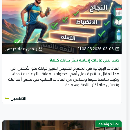
2026-08-06 21:08:08
ريمون عماد جرجس
كيف تبني عادات إيجابية تغيّر حياتك كلها؟
العادات الإيجابية هي المفتاح الحقيقي لتغيير حياتك نحو الأفضل. في
هذا المقال ستتعرف على أهم الخطوات العملية لبناء عادات ناجحة،
وكيف تحافظ عليها وتتخلص من العادات السلبية حتى تحقق أهدافك
وتعيش حياة أكثر إنتاجية وسعادة.
التفاصيل
نصائح وثقافة