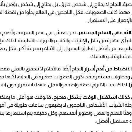
ية. النجاح لا يحتاج إلى شخص خارق، بل يحتاج إلى شخص يؤمن بأنه
ر مهما كانت الصعوبات. فكل الناجحين في العالم بدأوا من نقطة ال
والإصرار على الاستمرار.
ثالثة فهي التعلم المستمر.
نحن نعيش في عصر المعرفة، وأصبح ب
أي مهارة من خلال الإنترنت والكتب والدورات التعليمية. لذلك فإ
علم يعد من أفضل الطرق للوصول إلى الأحلام بسرعة أكبر. فكل م
بك خطوة نحو هدفك.
الانضباط
من أهم أسرار النجاح أيضًا. فالأحلام لا تتحقق بالتمني فقط
 وخطوات مستمرة. قد تكون الخطوات صغيرة في البداية، لكنها م
يرًا. لذلك يجب الالتزام بخطة واضحة والعمل عليها باستمرار دون اس
 كذلك
استغلال الوقت بشكل صحيح.
فالوقت هو أغلى ما يملكه 
لة الشباب. الأشخاص الناجحون لا يضيعون ساعات طويلة في أمور
تًا للتعلم والعمل وتطوير أنفسهم. وكل دقيقة يتم استثمارها ب
ء مستقبل أفضل.