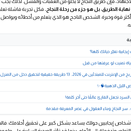
اجتهاد، فإن طريق النجاح لا يخلو من العقبات والفشل. لذلك يجب أ
اية الطريق، بل هو جزء من رحلة النجاح.
فكل تجربة فاشلة تعلمن
ا أكثر قوة وخبرة. الشخص الناجح هو الذي يتعلم من أخطائه ويواصل 
.
ة
إيجابية تغيّر حياتك كلها؟
لمبتدئين في 2026.. 13 طريقة حقيقية لتحقيق دخل من المنزل
ص الليل الذهبية🧠✨
بة.. سر النجاح وبناء العقول في عصر المعرفة مقدمة
أشخاص إيجابيين حولك يساعد بشكل كبير على تحقيق أحلامك. فالص
طور وتدفعك إلى الأمام، بينما قد تؤثر الصحبة السلبية على طمو